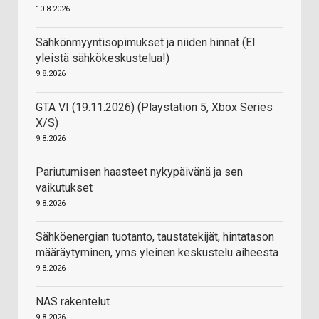
10.8.2026
Sähkönmyyntisopimukset ja niiden hinnat (EI
yleistä sähkökeskustelua!)
9.8.2026
GTA VI (19.11.2026) (Playstation 5, Xbox Series
X/S)
9.8.2026
Pariutumisen haasteet nykypäivänä ja sen
vaikutukset
9.8.2026
Sähköenergian tuotanto, taustatekijät, hintatason
määräytyminen, yms yleinen keskustelu aiheesta
9.8.2026
NAS rakentelut
9.8.2026