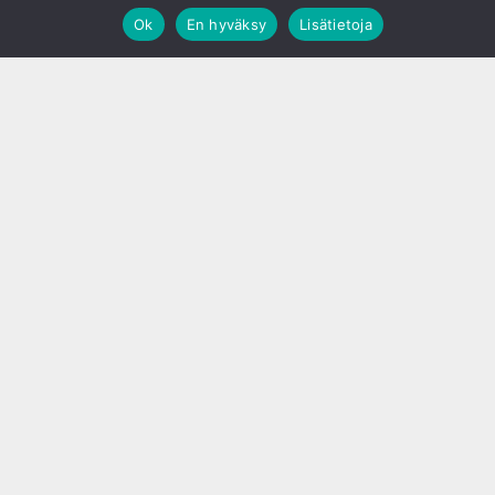
Ok
En hyväksy
Lisätietoja
;