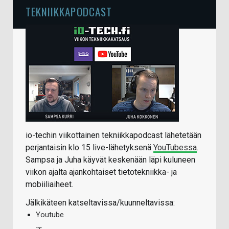
TEKNIIKKAPODCAST
io-techin viikottainen tekniikkapodcast lähetetään
perjantaisin klo 15 live-lähetyksenä
YouTubessa
.
Sampsa ja Juha käyvät keskenään läpi kuluneen
viikon ajalta ajankohtaiset tietotekniikka- ja
mobiiliaiheet.
Jälkikäteen katseltavissa/kuunneltavissa:
Youtube