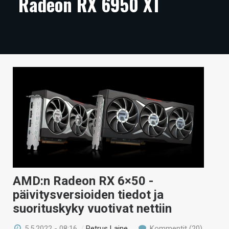
Radeon RX 6950 XT
ARTIKKELIT
VIDEOT
TECHBBS
TIETOA
HINTA.FI
KAUPPA
VAIHDA TEEMA
AMD:n Radeon RX 6×50 -
HAKU
päivitysversioiden tiedot ja
suorituskyky vuotivat nettiin
5.5.2022 - 08:16
/
Petrus Laine
Kommentit (20)