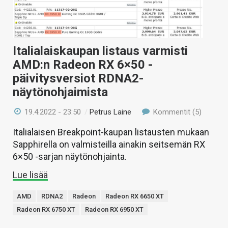
Italialaiskaupan listaus varmisti
AMD:n Radeon RX 6×50 -
päivitysversiot RDNA2-
näytönohjaimista
19.4.2022 - 23:50
/
Petrus Laine
Kommentit (5)
Italialaisen Breakpoint-kaupan listausten mukaan
Sapphirella on valmisteilla ainakin seitsemän RX
6×50 -sarjan näytönohjainta.
Lue lisää
AMD
RDNA2
Radeon
Radeon RX 6650 XT
Radeon RX 6750 XT
Radeon RX 6950 XT