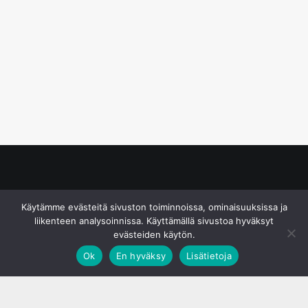
© S&J Media Oy
Käytämme evästeitä sivuston toiminnoissa, ominaisuuksissa ja
liikenteen analysoinnissa. Käyttämällä sivustoa hyväksyt
evästeiden käytön.
Ok
En hyväksy
Lisätietoja
;