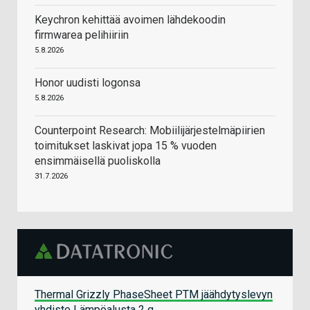
Keychron kehittää avoimen lähdekoodin
firmwarea pelihiiriin
5.8.2026
Honor uudisti logonsa
5.8.2026
Counterpoint Research: Mobiilijärjestelmäpiirien
toimitukset laskivat jopa 15 % vuoden
ensimmäisellä puoliskolla
31.7.2026
Thermal Grizzly PhaseSheet PTM jäähdytyslevyn
yhdiste Lämpöalusta 2 g