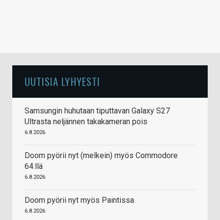
UUTISIA LYHYESTI
Samsungin huhutaan tiputtavan Galaxy S27
Ultrasta neljännen takakameran pois
6.8.2026
Doom pyörii nyt (melkein) myös Commodore
64:llä
6.8.2026
Doom pyörii nyt myös Paintissa
6.8.2026