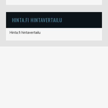
HINTA.FI HINTAVERTAILU
Hinta.fi hintavertailu