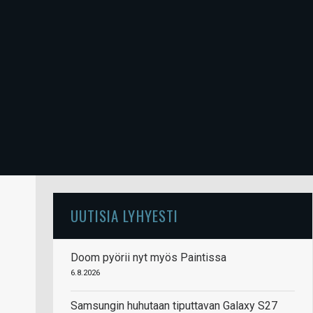
UUTISIA LYHYESTI
Doom pyörii nyt myös Paintissa
6.8.2026
Samsungin huhutaan tiputtavan Galaxy S27