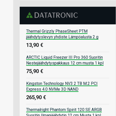
Thermal Grizzly PhaseSheet PTM
jäähdytyslevyn yhdiste Lämpöalusta 2 g
13,90 €
ARCTIC Liquid Freezer III Pro 360 Suoritin
Nestejäähdytyspakkaus 12 cm musta 1 kpl
75,90 €
Kingston Technology NV3 2 TB M.2 PCI
Express 4.0 NVMe 3D NAND
265,90 €
Thermalright Phantom Spirit 120 SE ARGB
Suoritin Ilmanjäähdytin 12 cm Musta 1 kpl