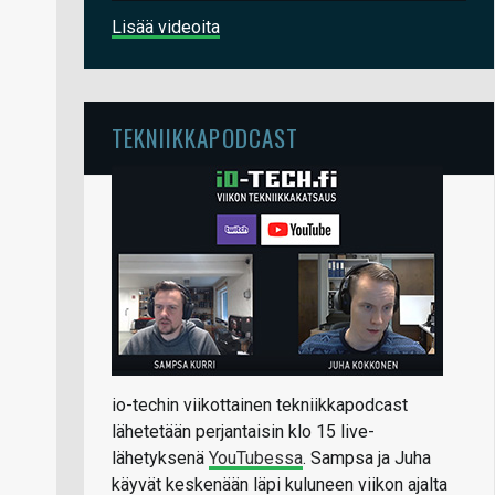
Lisää videoita
TEKNIIKKAPODCAST
io-techin viikottainen tekniikkapodcast
lähetetään perjantaisin klo 15 live-
lähetyksenä
YouTubessa
. Sampsa ja Juha
käyvät keskenään läpi kuluneen viikon ajalta