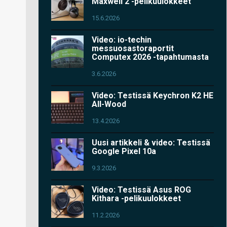
Maxwell 2 -pelikuulokkeet
15.6.2026
Video: io-techin
messuosastoraportit
Computex 2026 -tapahtumasta
3.6.2026
Video: Testissä Keychron K2 HE
All-Wood
13.4.2026
Uusi artikkeli & video: Testissä
Google Pixel 10a
9.3.2026
Video: Testissä Asus ROG
Kithara -pelikuulokkeet
11.2.2026