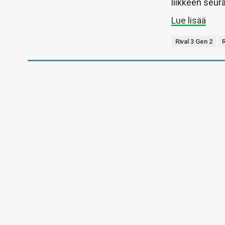
liikkeen seur
Lue lisää
Rival 3 Gen 2
R