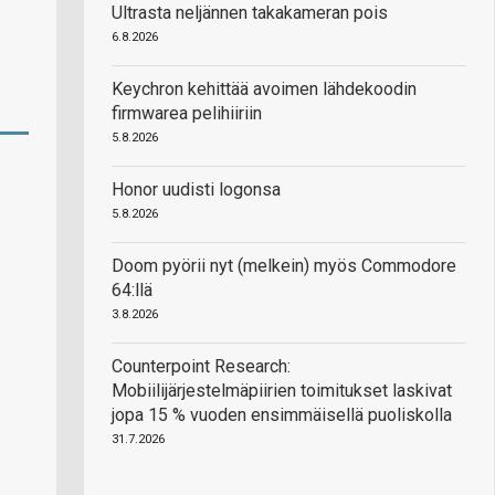
Ultrasta neljännen takakameran pois
6.8.2026
Keychron kehittää avoimen lähdekoodin
firmwarea pelihiiriin
5.8.2026
Honor uudisti logonsa
5.8.2026
Doom pyörii nyt (melkein) myös Commodore
64:llä
3.8.2026
Counterpoint Research:
Mobiilijärjestelmäpiirien toimitukset laskivat
jopa 15 % vuoden ensimmäisellä puoliskolla
31.7.2026