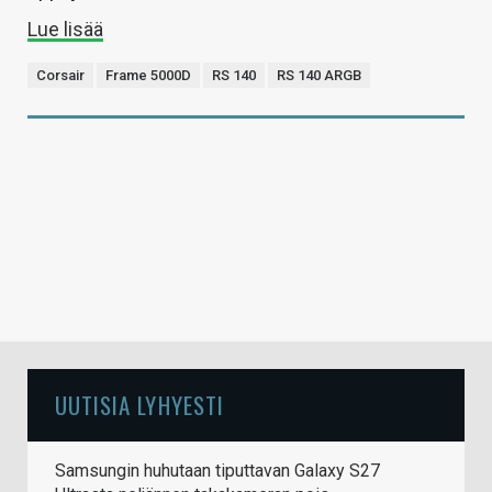
Lue lisää
Corsair
Frame 5000D
RS 140
RS 140 ARGB
UUTISIA LYHYESTI
Samsungin huhutaan tiputtavan Galaxy S27