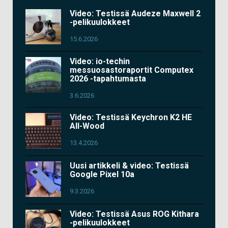
Video: Testissä Audeze Maxwell 2
-pelikuulokkeet
15.6.2026
Video: io-techin
messuosastoraportit Computex
2026 -tapahtumasta
3.6.2026
Video: Testissä Keychron K2 HE
All-Wood
13.4.2026
Uusi artikkeli & video: Testissä
Google Pixel 10a
9.3.2026
Video: Testissä Asus ROG Kithara
-pelikuulokkeet