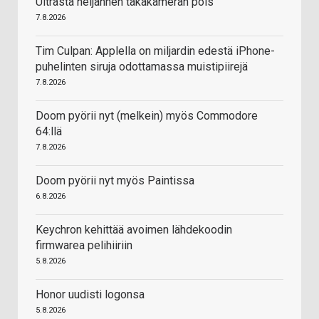
Ultrasta neljännen takakameran pois
7.8.2026
Tim Culpan: Applella on miljardin edestä iPhone-
puhelinten siruja odottamassa muistipiirejä
7.8.2026
Doom pyörii nyt (melkein) myös Commodore
64:llä
7.8.2026
Doom pyörii nyt myös Paintissa
6.8.2026
Keychron kehittää avoimen lähdekoodin
firmwarea pelihiiriin
5.8.2026
Honor uudisti logonsa
5.8.2026