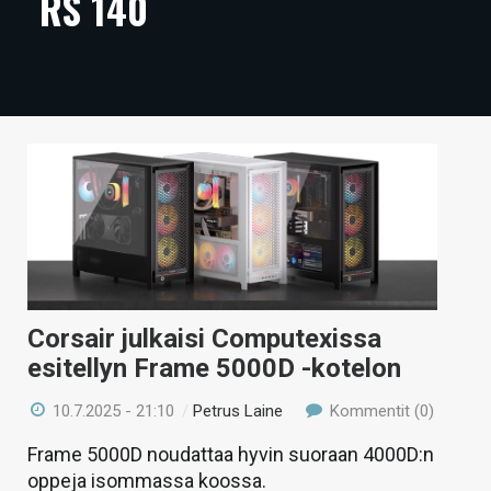
RS 140
ARTIKKELIT
VIDEOT
TECHBBS
TIETOA
HINTA.FI
KAUPPA
VAIHDA TEEMA
Corsair julkaisi Computexissa
esitellyn Frame 5000D -kotelon
10.7.2025 - 21:10
/
Petrus Laine
Kommentit (0)
HAKU
Frame 5000D noudattaa hyvin suoraan 4000D:n
oppeja isommassa koossa.