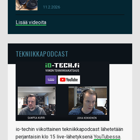
11.2.2026
Lisää videoita
TEKNIIKKAPODCAST
io-techin viikottainen tekniikkapodcast lähetetään
perjantaisin klo 15 live-lähetyksenä
YouTubessa
.