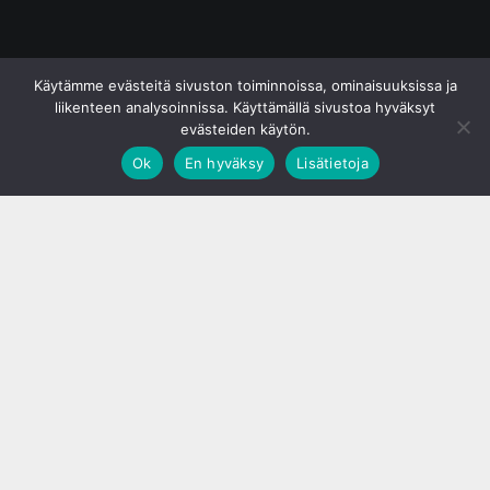
© S&J Media Oy
Käytämme evästeitä sivuston toiminnoissa, ominaisuuksissa ja
liikenteen analysoinnissa. Käyttämällä sivustoa hyväksyt
evästeiden käytön.
Ok
En hyväksy
Lisätietoja
;