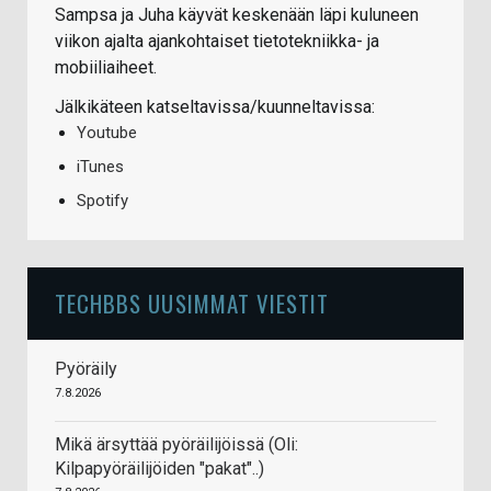
Sampsa ja Juha käyvät keskenään läpi kuluneen
viikon ajalta ajankohtaiset tietotekniikka- ja
mobiiliaiheet.
Jälkikäteen katseltavissa/kuunneltavissa:
Youtube
iTunes
Spotify
TECHBBS UUSIMMAT VIESTIT
Pyöräily
7.8.2026
Mikä ärsyttää pyöräilijöissä (Oli:
Kilpapyöräilijöiden "pakat"..)