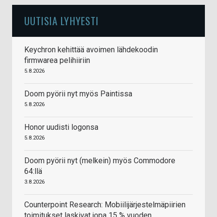
UUTISIA LYHYESTI
Keychron kehittää avoimen lähdekoodin
firmwarea pelihiiriin
5.8.2026
Doom pyörii nyt myös Paintissa
5.8.2026
Honor uudisti logonsa
5.8.2026
Doom pyörii nyt (melkein) myös Commodore
64:llä
3.8.2026
Counterpoint Research: Mobiilijärjestelmäpiirien
toimitukset laskivat jopa 15 % vuoden