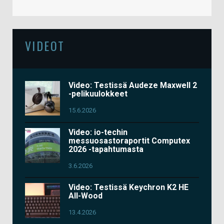
VIDEOT
Video: Testissä Audeze Maxwell 2
-pelikuulokkeet
15.6.2026
Video: io-techin
messuosastoraportit Computex
2026 -tapahtumasta
3.6.2026
Video: Testissä Keychron K2 HE
All-Wood
13.4.2026