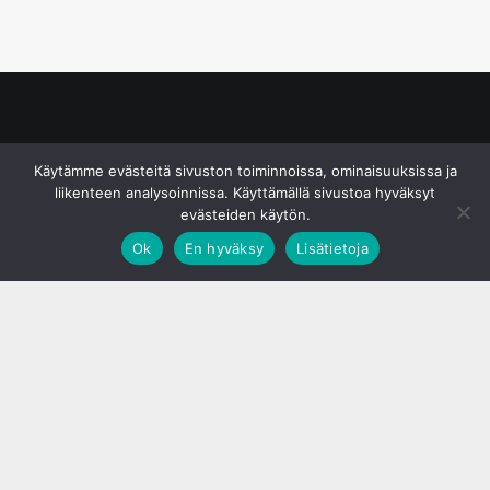
© S&J Media Oy
Käytämme evästeitä sivuston toiminnoissa, ominaisuuksissa ja
liikenteen analysoinnissa. Käyttämällä sivustoa hyväksyt
evästeiden käytön.
Ok
En hyväksy
Lisätietoja
;