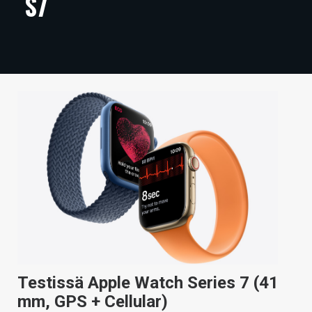
S7
ARTIKKELIT
VIDEOT
TECHBBS
TIETOA
HINTA.FI
KAUPPA
VAIHDA TEEMA
HAKU
Testissä Apple Watch Series 7 (41
mm, GPS + Cellular)