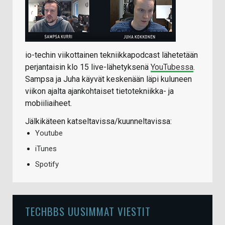
io-techin viikottainen tekniikkapodcast lähetetään
perjantaisin klo 15 live-lähetyksenä
YouTubessa
.
Sampsa ja Juha käyvät keskenään läpi kuluneen
viikon ajalta ajankohtaiset tietotekniikka- ja
mobiiliaiheet.
Jälkikäteen katseltavissa/kuunneltavissa:
Youtube
iTunes
Spotify
TECHBBS UUSIMMAT VIESTIT