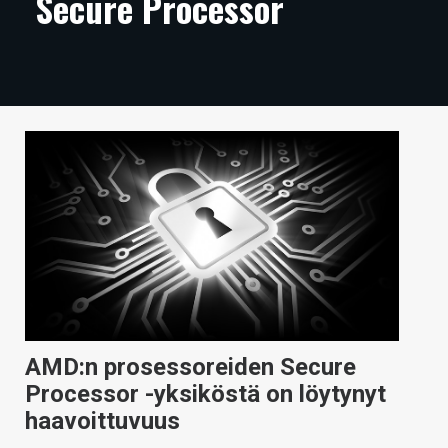
Secure Processor
ARTIKKELIT
VIDEOT
TECHBBS
TIETOA
HINTA.FI
KAUPPA
VAIHDA TEEMA
AMD:n prosessoreiden Secure
HAKU
Processor -yksiköstä on löytynyt
haavoittuvuus