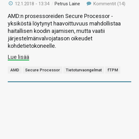
12.1.2018 - 13:34
/
Petrus Laine
Kommentit (14)
AMD:n prosessoreiden Secure Processor -
yksiköstä löytynyt haavoittuvuus mahdollistaa
haitallisen koodin ajamisen, mutta vaatii
järjestelmänvalvojatason oikeudet
kohdetietokoneelle.
Lue lisää
AMD
Secure Processor
Tietoturvaongelmat
fTPM