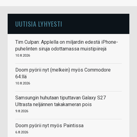
UUTISIA LYHYESTI
Tim Culpan: Applella on miljardin edestä iPhone-
puhelinten siruja odottamassa muistipiirejä
10.8.2026
Doom pyörii nyt (melkein) myös Commodore
64:llä
10.8.2026
Samsungin huhutaan tiputtavan Galaxy S27
Ultrasta neljännen takakameran pois
9.8.2026
Doom pyörii nyt myös Paintissa
6.8.2026