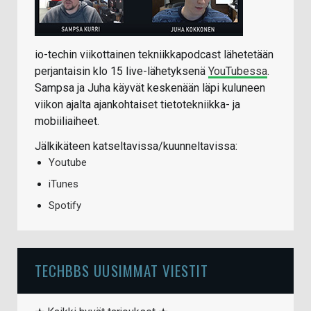
io-techin viikottainen tekniikkapodcast lähetetään
perjantaisin klo 15 live-lähetyksenä
YouTubessa
.
Sampsa ja Juha käyvät keskenään läpi kuluneen
viikon ajalta ajankohtaiset tietotekniikka- ja
mobiiliaiheet.
Jälkikäteen katseltavissa/kuunneltavissa:
Youtube
iTunes
Spotify
TECHBBS UUSIMMAT VIESTIT