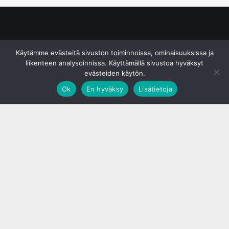
© S&J Media Oy
Käytämme evästeitä sivuston toiminnoissa, ominaisuuksissa ja
liikenteen analysoinnissa. Käyttämällä sivustoa hyväksyt
evästeiden käytön.
Ok
En hyväksy
Lisätietoja
;