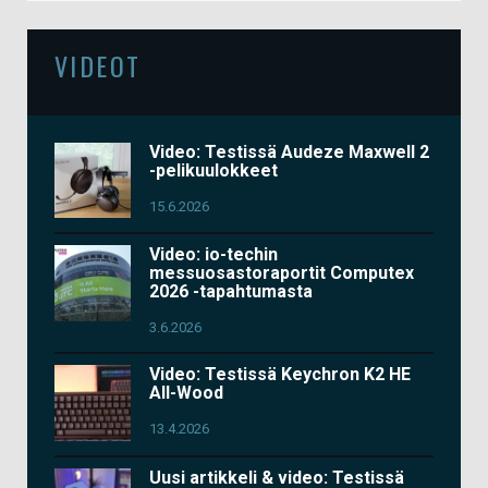
VIDEOT
Video: Testissä Audeze Maxwell 2
-pelikuulokkeet
15.6.2026
Video: io-techin
messuosastoraportit Computex
2026 -tapahtumasta
3.6.2026
Video: Testissä Keychron K2 HE
All-Wood
13.4.2026
Uusi artikkeli & video: Testissä