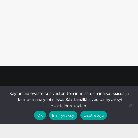
© S&J Media Oy
Käytämme evästeitä sivuston toiminnoissa, ominaisuuksissa ja
liikenteen analysoinnissa. Käyttämällä sivustoa hyväksyt
evästeiden käytön.
Ok
En hyväksy
Lisätietoja
;