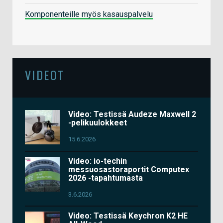
Komponenteille myös kasauspalvelu
VIDEOT
Video: Testissä Audeze Maxwell 2
-pelikuulokkeet
15.6.2026
Video: io-techin
messuosastoraportit Computex
2026 -tapahtumasta
3.6.2026
Video: Testissä Keychron K2 HE