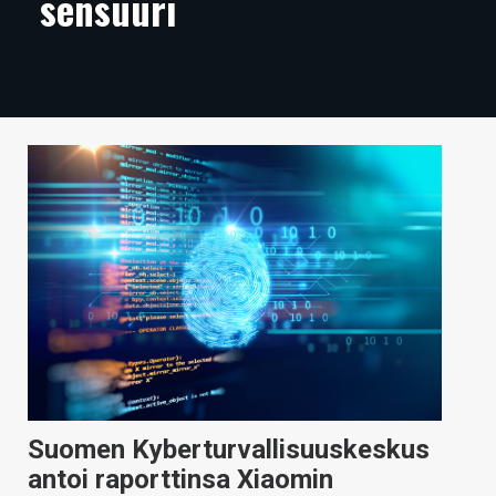
sensuuri
ARTIKKELIT
VIDEOT
TECHBBS
TIETOA
HINTA.FI
KAUPPA
VAIHDA TEEMA
HAKU
Suomen Kyberturvallisuuskeskus
antoi raporttinsa Xiaomin