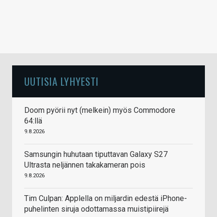
UUTISIA LYHYESTI
Doom pyörii nyt (melkein) myös Commodore
64:llä
9.8.2026
Samsungin huhutaan tiputtavan Galaxy S27
Ultrasta neljännen takakameran pois
9.8.2026
Tim Culpan: Applella on miljardin edestä iPhone-
puhelinten siruja odottamassa muistipiirejä