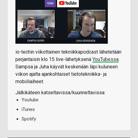
io-techin viikottainen tekniikkapodcast lähetetään
perjantaisin klo 15 live-lähetyksenä
YouTubessa
.
Sampsa ja Juha käyvät keskenään läpi kuluneen
viikon ajalta ajankohtaiset tietotekniikka- ja
mobiiliaiheet.
Jälkikäteen katseltavissa/kuunneltavissa:
Youtube
iTunes
Spotify