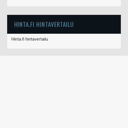
HINTA.FI HINTAVERTAILU
Hinta.fi hintavertailu