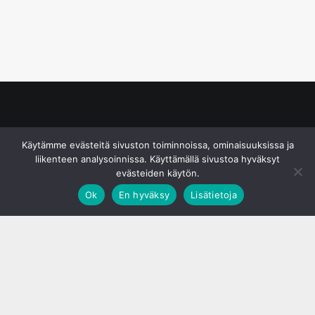
© S&J Media Oy
Käytämme evästeitä sivuston toiminnoissa, ominaisuuksissa ja
liikenteen analysoinnissa. Käyttämällä sivustoa hyväksyt
evästeiden käytön.
Ok
En hyväksy
Lisätietoja
;