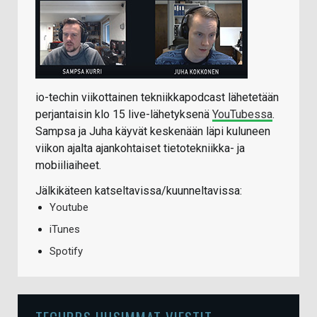
io-techin viikottainen tekniikkapodcast lähetetään
perjantaisin klo 15 live-lähetyksenä
YouTubessa
.
Sampsa ja Juha käyvät keskenään läpi kuluneen
viikon ajalta ajankohtaiset tietotekniikka- ja
mobiiliaiheet.
Jälkikäteen katseltavissa/kuunneltavissa:
Youtube
iTunes
Spotify