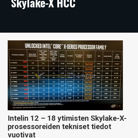
Skylake-X HCC
ARTIKKELIT
VIDEOT
TECHBBS
TIETOA
HINTA.FI
KAUPPA
VAIHDA TEEMA
HAKU
Intelin 12 – 18 ytimisten Skylake-X-
prosessoreiden tekniset tiedot
vuotivat