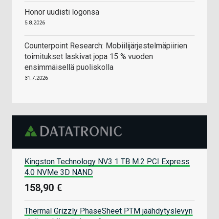
Honor uudisti logonsa
5.8.2026
Counterpoint Research: Mobiilijärjestelmäpiirien
toimitukset laskivat jopa 15 % vuoden
ensimmäisellä puoliskolla
31.7.2026
Kingston Technology NV3 1 TB M.2 PCI Express
4.0 NVMe 3D NAND
158,90 €
Thermal Grizzly PhaseSheet PTM jäähdytyslevyn