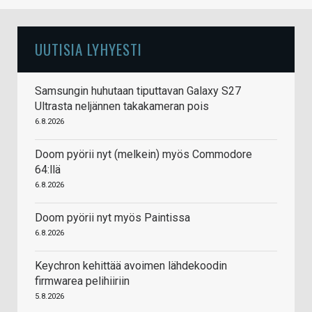
UUTISIA LYHYESTI
Samsungin huhutaan tiputtavan Galaxy S27
Ultrasta neljännen takakameran pois
6.8.2026
Doom pyörii nyt (melkein) myös Commodore
64:llä
6.8.2026
Doom pyörii nyt myös Paintissa
6.8.2026
Keychron kehittää avoimen lähdekoodin
firmwarea pelihiiriin
5.8.2026