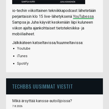
io-techin viikottainen tekniikkapodcast lähetetään
perjantaisin klo 15 live-lähetyksenä
YouTubessa
.
Sampsa ja Juha käyvät keskenään läpi kuluneen
viikon ajalta ajankohtaiset tietotekniikka- ja
mobiiliaiheet.
Jälkikäteen katseltavissa/kuunneltavissa:
Youtube
iTunes
Spotify
TECHBBS UUSIMMAT VIESTIT
Mikä ärsyttää kanssa-autoilijoissa?
7.8.2026