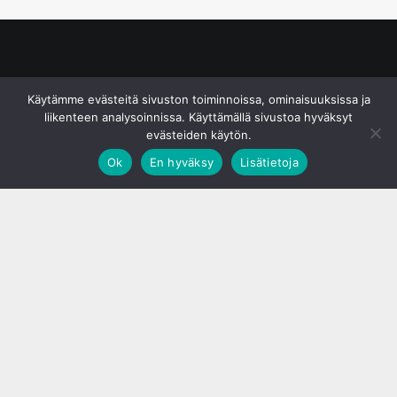
© S&J Media Oy
Käytämme evästeitä sivuston toiminnoissa, ominaisuuksissa ja
liikenteen analysoinnissa. Käyttämällä sivustoa hyväksyt
evästeiden käytön.
Ok
En hyväksy
Lisätietoja
;