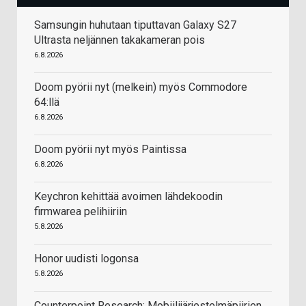
Samsungin huhutaan tiputtavan Galaxy S27
Ultrasta neljännen takakameran pois
6.8.2026
Doom pyörii nyt (melkein) myös Commodore
64:llä
6.8.2026
Doom pyörii nyt myös Paintissa
6.8.2026
Keychron kehittää avoimen lähdekoodin
firmwarea pelihiiriin
5.8.2026
Honor uudisti logonsa
5.8.2026
Counterpoint Research: Mobiilijärjestelmäpiirien