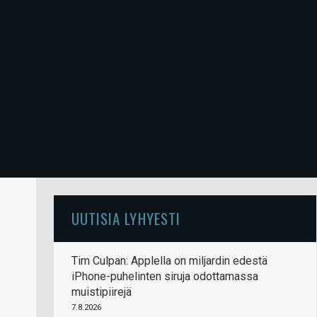
UUTISIA LYHYESTI
Tim Culpan: Applella on miljardin edestä
iPhone-puhelinten siruja odottamassa
muistipiirejä
7.8.2026