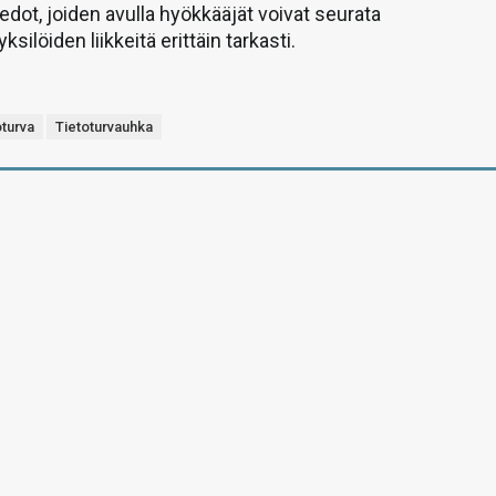
iedot, joiden avulla hyökkääjät voivat seurata
silöiden liikkeitä erittäin tarkasti.
oturva
Tietoturvauhka