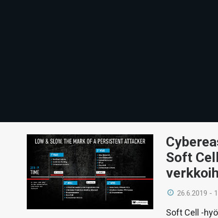
Cyberea
Soft Cel
verkkoih
26.6.2019 - 
Soft Cell -hy