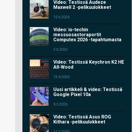
Video: Testissä Audeze
Maxwell 2 -pelikuulokkeet
15.6.2026
Video: io-techin
messuosastoraportit
Computex 2026 -tapahtumasta
3.6.2026
Video: Testissä Keychron K2 HE
All-Wood
13.4.2026
Uusi artikkeli & video: Testissä
Google Pixel 10a
9.3.2026
Video: Testissä Asus ROG
Kithara -pelikuulokkeet
11.2.2026