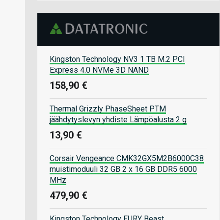
Kingston Technology NV3 1 TB M.2 PCI
Express 4.0 NVMe 3D NAND
158,90 €
Thermal Grizzly PhaseSheet PTM
jäähdytyslevyn yhdiste Lämpöalusta 2 g
13,90 €
Corsair Vengeance CMK32GX5M2B6000C38
muistimoduuli 32 GB 2 x 16 GB DDR5 6000
MHz
479,90 €
Kingston Technology FURY Beast