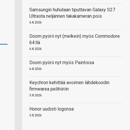
Samsungin huhutaan tiputtavan Galaxy S27
Ultrasta neljännen takakameran pois
6.8.2026
Doom pyörii nyt (melkein) myös Commodore
64:llä
6.8.2026
Doom pyörii nyt myös Paintissa
6.8.2026
Keychron kehittää avoimen lähdekoodin
firmwarea pelihiiriin
5.8.2026
Honor uudisti logonsa
5.8.2026