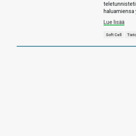
teletunnistet
haluamiensa yk
Lue lisää
Soft Cell
Tiet