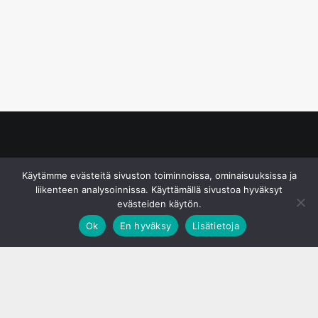
© S&J Media Oy
Käytämme evästeitä sivuston toiminnoissa, ominaisuuksissa ja
liikenteen analysoinnissa. Käyttämällä sivustoa hyväksyt
evästeiden käytön.
Ok
En hyväksy
Lisätietoja
;