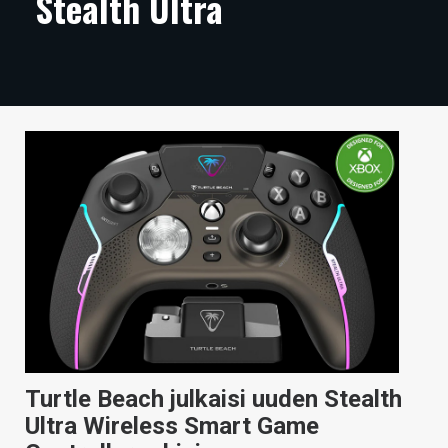
Stealth Ultra
ARTIKKELIT
VIDEOT
TECHBBS
TIETOA
HINTA.FI
KAUPPA
VAIHDA TEEMA
HAKU
Turtle Beach julkaisi uuden Stealth
Ultra Wireless Smart Game