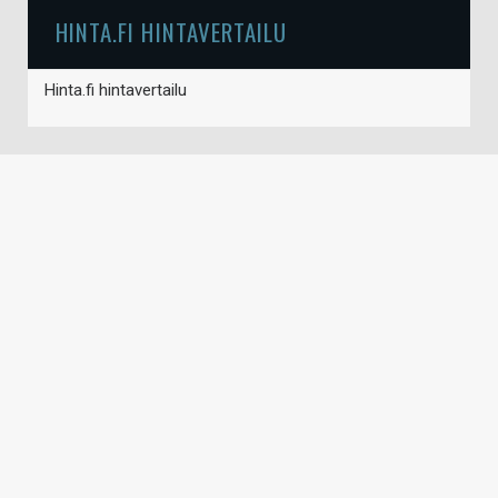
HINTA.FI HINTAVERTAILU
Hinta.fi hintavertailu