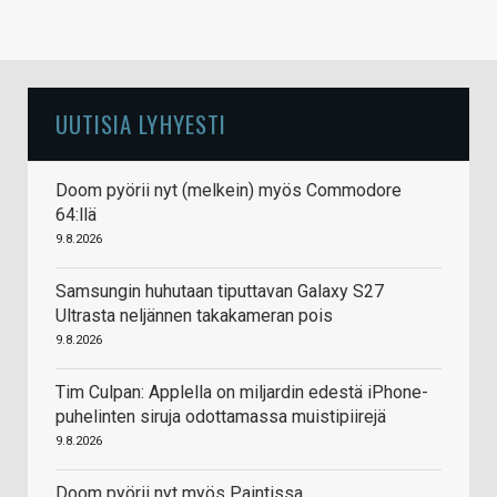
UUTISIA LYHYESTI
Doom pyörii nyt (melkein) myös Commodore
64:llä
9.8.2026
Samsungin huhutaan tiputtavan Galaxy S27
Ultrasta neljännen takakameran pois
9.8.2026
Tim Culpan: Applella on miljardin edestä iPhone-
puhelinten siruja odottamassa muistipiirejä
9.8.2026
Doom pyörii nyt myös Paintissa