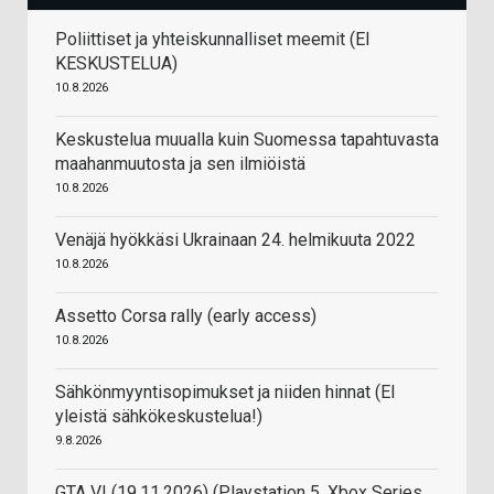
Poliittiset ja yhteiskunnalliset meemit (EI
KESKUSTELUA)
10.8.2026
Keskustelua muualla kuin Suomessa tapahtuvasta
maahanmuutosta ja sen ilmiöistä
10.8.2026
Venäjä hyökkäsi Ukrainaan 24. helmikuuta 2022
10.8.2026
Assetto Corsa rally (early access)
10.8.2026
Sähkönmyyntisopimukset ja niiden hinnat (EI
yleistä sähkökeskustelua!)
9.8.2026
GTA VI (19.11.2026) (Playstation 5, Xbox Series