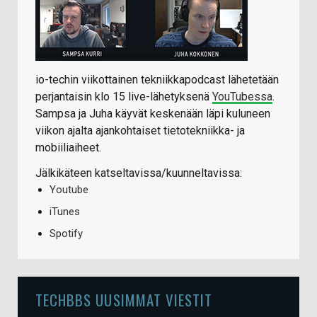
io-techin viikottainen tekniikkapodcast lähetetään
perjantaisin klo 15 live-lähetyksenä
YouTubessa
.
Sampsa ja Juha käyvät keskenään läpi kuluneen
viikon ajalta ajankohtaiset tietotekniikka- ja
mobiiliaiheet.
Jälkikäteen katseltavissa/kuunneltavissa:
Youtube
iTunes
Spotify
TECHBBS UUSIMMAT VIESTIT