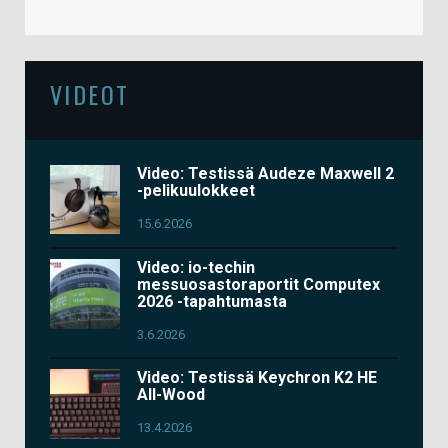
VIDEOT
Video: Testissä Audeze Maxwell 2
-pelikuulokkeet
15.6.2026
Video: io-techin
messuosastoraportit Computex
2026 -tapahtumasta
3.6.2026
Video: Testissä Keychron K2 HE
All-Wood
13.4.2026