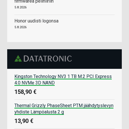
firmwarea pelihiiriin
5.8.2026
Honor uudisti logonsa
5.8.2026
Kingston Technology NV3 1 TB M.2 PCI Express
4.0 NVMe 3D NAND
158,90 €
Thermal Grizzly PhaseSheet PTM jäähdytyslevyn
yhdiste Lämpöalusta 2 g
13,90 €