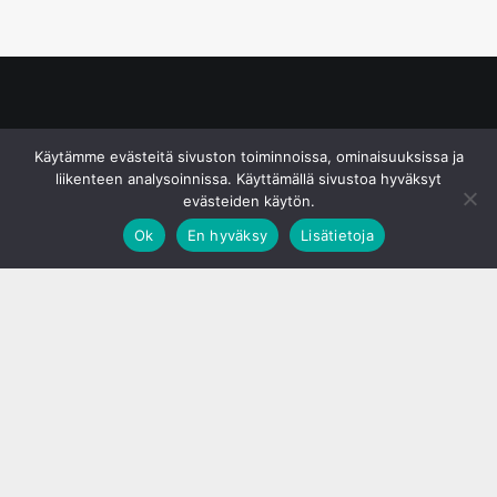
© S&J Media Oy
Käytämme evästeitä sivuston toiminnoissa, ominaisuuksissa ja
liikenteen analysoinnissa. Käyttämällä sivustoa hyväksyt
evästeiden käytön.
Ok
En hyväksy
Lisätietoja
;