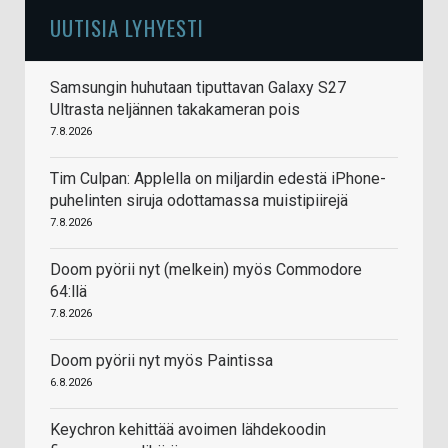
UUTISIA LYHYESTI
Samsungin huhutaan tiputtavan Galaxy S27
Ultrasta neljännen takakameran pois
7.8.2026
Tim Culpan: Applella on miljardin edestä iPhone-
puhelinten siruja odottamassa muistipiirejä
7.8.2026
Doom pyörii nyt (melkein) myös Commodore
64:llä
7.8.2026
Doom pyörii nyt myös Paintissa
6.8.2026
Keychron kehittää avoimen lähdekoodin