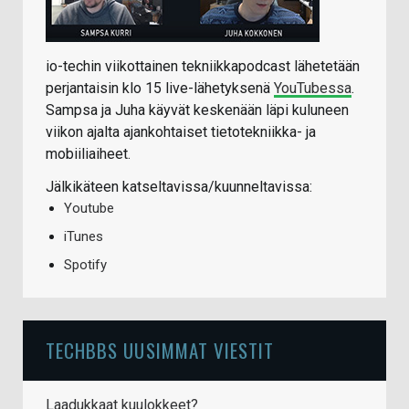
io-techin viikottainen tekniikkapodcast lähetetään
perjantaisin klo 15 live-lähetyksenä
YouTubessa
.
Sampsa ja Juha käyvät keskenään läpi kuluneen
viikon ajalta ajankohtaiset tietotekniikka- ja
mobiiliaiheet.
Jälkikäteen katseltavissa/kuunneltavissa:
Youtube
iTunes
Spotify
TECHBBS UUSIMMAT VIESTIT
Laadukkaat kuulokkeet?