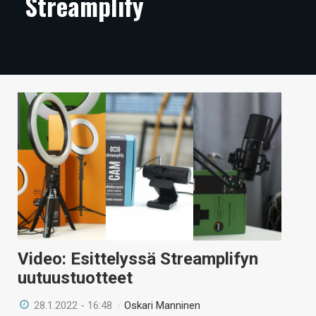
Streamplify
ARTIKKELIT
VIDEOT
TECHBBS
TIETOA
HINTA.FI
KAUPPA
VAIHDA TEEMA
Video: Esittelyssä Streamplifyn
HAKU
uutuustuotteet
28.1.2022 - 16:48
/
Oskari Manninen