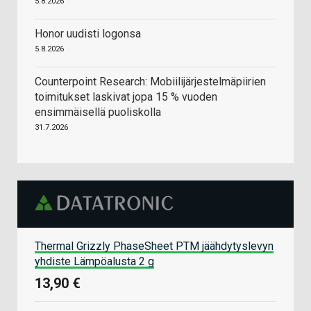
5.8.2026
Honor uudisti logonsa
5.8.2026
Counterpoint Research: Mobiilijärjestelmäpiirien
toimitukset laskivat jopa 15 % vuoden
ensimmäisellä puoliskolla
31.7.2026
Thermal Grizzly PhaseSheet PTM jäähdytyslevyn
yhdiste Lämpöalusta 2 g
13,90 €