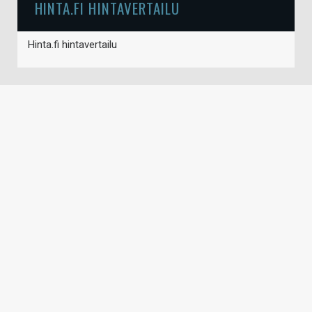
HINTA.FI HINTAVERTAILU
Hinta.fi hintavertailu