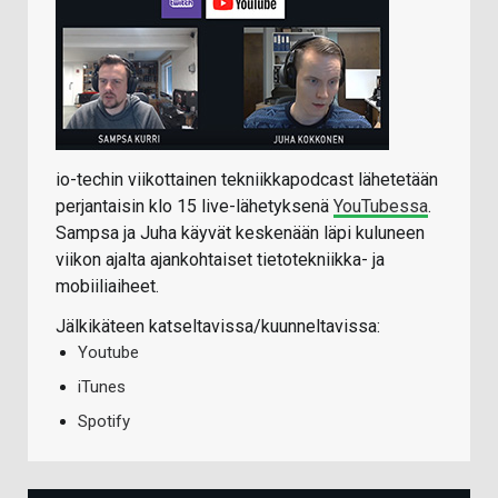
io-techin viikottainen tekniikkapodcast lähetetään
perjantaisin klo 15 live-lähetyksenä
YouTubessa
.
Sampsa ja Juha käyvät keskenään läpi kuluneen
viikon ajalta ajankohtaiset tietotekniikka- ja
mobiiliaiheet.
Jälkikäteen katseltavissa/kuunneltavissa:
Youtube
iTunes
Spotify