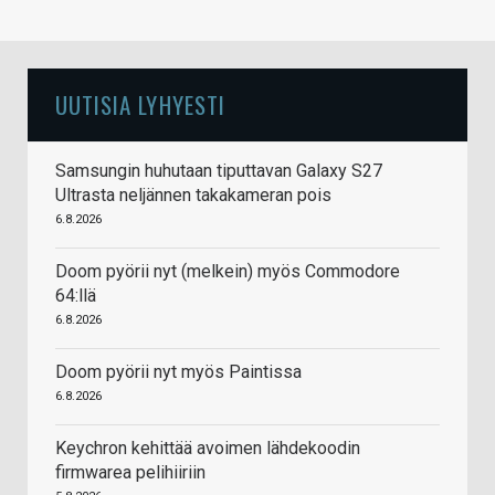
UUTISIA LYHYESTI
Samsungin huhutaan tiputtavan Galaxy S27
Ultrasta neljännen takakameran pois
6.8.2026
Doom pyörii nyt (melkein) myös Commodore
64:llä
6.8.2026
Doom pyörii nyt myös Paintissa
6.8.2026
Keychron kehittää avoimen lähdekoodin
firmwarea pelihiiriin