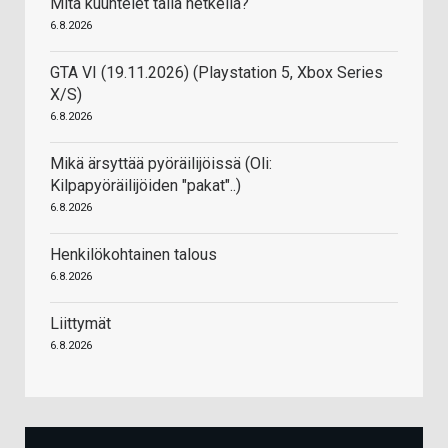
Mitä kuuntelet tällä hetkellä?
6.8.2026
GTA VI (19.11.2026) (Playstation 5, Xbox Series
X/S)
6.8.2026
Mikä ärsyttää pyöräilijöissä (Oli:
Kilpapyöräilijöiden "pakat"..)
6.8.2026
Henkilökohtainen talous
6.8.2026
Liittymät
6.8.2026