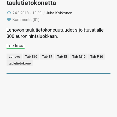
taulutietokonetta
24.8.2018 - 13:39
/
Juha Kokkonen
Kommentit (81)
Lenovon taulutietokoneuutuudet sijoittuvat alle
300 euron hintaluokkaan.
Lue lisää
Lenovo
Tab E10
Tab E7
Tab E8
Tab M10
Tab P10
taulutietokone