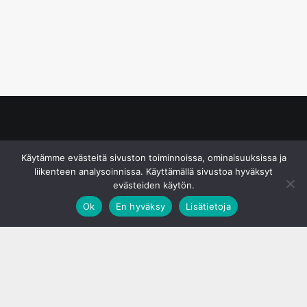
© S&J Media Oy
Käytämme evästeitä sivuston toiminnoissa, ominaisuuksissa ja
liikenteen analysoinnissa. Käyttämällä sivustoa hyväksyt
evästeiden käytön.
Ok
En hyväksy
Lisätietoja
;