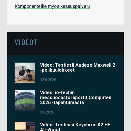
Komponenteille myös kasauspalvelu
VIDEOT
Video: Testissä Audeze Maxwell 2
-pelikuulokkeet
15.6.2026
Video: io-techin
messuosastoraportit Computex
2026 -tapahtumasta
3.6.2026
Video: Testissä Keychron K2 HE
All-Wood