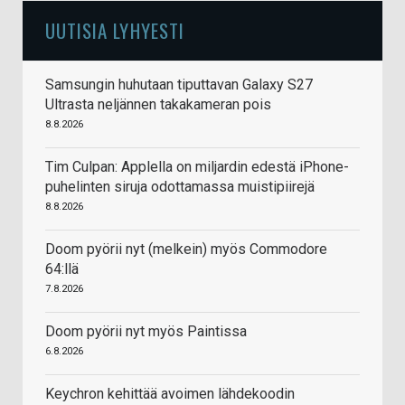
UUTISIA LYHYESTI
Samsungin huhutaan tiputtavan Galaxy S27
Ultrasta neljännen takakameran pois
8.8.2026
Tim Culpan: Applella on miljardin edestä iPhone-
puhelinten siruja odottamassa muistipiirejä
8.8.2026
Doom pyörii nyt (melkein) myös Commodore
64:llä
7.8.2026
Doom pyörii nyt myös Paintissa
6.8.2026
Keychron kehittää avoimen lähdekoodin