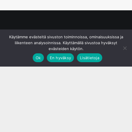
© S&J Media Oy
Käytämme evästeitä sivuston toiminnoissa, ominaisuuksissa ja
liikenteen analysoinnissa. Käyttämällä sivustoa hyväksyt
evästeiden käytön.
Ok
En hyväksy
Lisätietoja
;