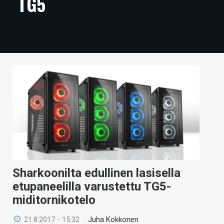
TG5
ARTIKKELIT
VIDEOT
TECHBBS
TIETOA
HINTA.FI
KAUPPA
VAIHDA TEEMA
Sharkoonilta edullinen lasisella
etupaneelilla varustettu TG5-
HAKU
miditornikotelo
21.8.2017 - 15:32
/
Juha Kokkonen