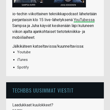
io-techin viikottainen tekniikkapodcast lähetetään
perjantaisin klo 15 live-lähetyksenä
YouTubessa
.
Sampsa ja Juha käyvät keskenään läpi kuluneen
viikon ajalta ajankohtaiset tietotekniikka- ja
mobiiliaiheet.
Jälkikäteen katseltavissa/kuunneltavissa:
Youtube
iTunes
Spotify
TECHBBS UUSIMMAT VIESTIT
Laadukkaat kuulokkeet?