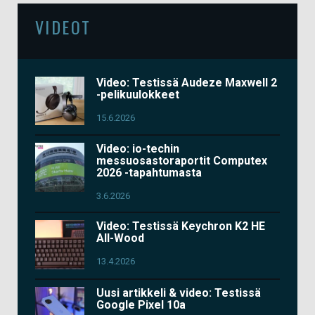
VIDEOT
Video: Testissä Audeze Maxwell 2
-pelikuulokkeet
15.6.2026
Video: io-techin
messuosastoraportit Computex
2026 -tapahtumasta
3.6.2026
Video: Testissä Keychron K2 HE
All-Wood
13.4.2026
Uusi artikkeli & video: Testissä
Google Pixel 10a