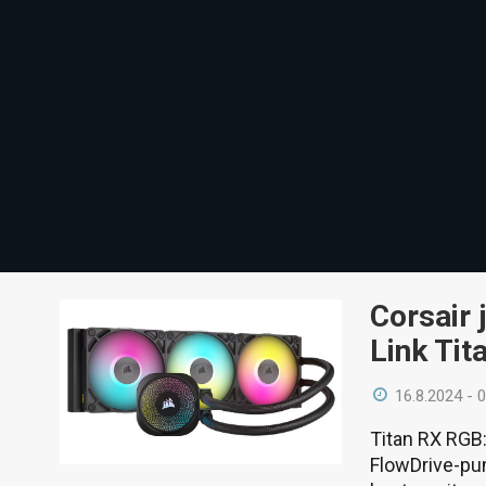
Corsair 
Link Tit
16.8.2024 - 
Titan RX RGB
FlowDrive-pu