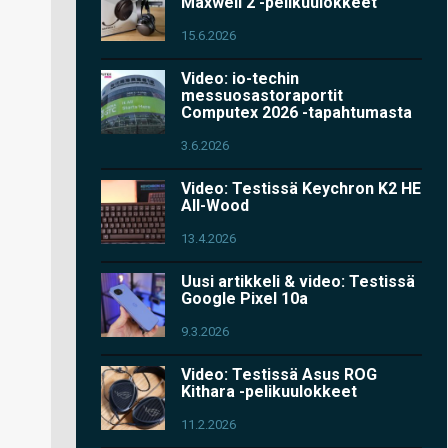
Maxwell 2 -pelikuulokkeet
15.6.2026
Video: io-techin
messuosastoraportit
Computex 2026 -tapahtumasta
3.6.2026
Video: Testissä Keychron K2 HE
All-Wood
13.4.2026
Uusi artikkeli & video: Testissä
Google Pixel 10a
9.3.2026
Video: Testissä Asus ROG
Kithara -pelikuulokkeet
11.2.2026