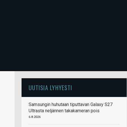
UUTISIA LYHYESTI
Samsungin huhutaan tiputtavan Galaxy S27
Ultrasta neljännen takakameran pois
6.8.2026