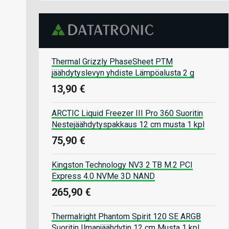
Thermal Grizzly PhaseSheet PTM
jäähdytyslevyn yhdiste Lämpöalusta 2 g
13,90 €
ARCTIC Liquid Freezer III Pro 360 Suoritin
Nestejäähdytyspakkaus 12 cm musta 1 kpl
75,90 €
Kingston Technology NV3 2 TB M.2 PCI
Express 4.0 NVMe 3D NAND
265,90 €
Thermalright Phantom Spirit 120 SE ARGB
Suoritin Ilmanjäähdytin 12 cm Musta 1 kpl