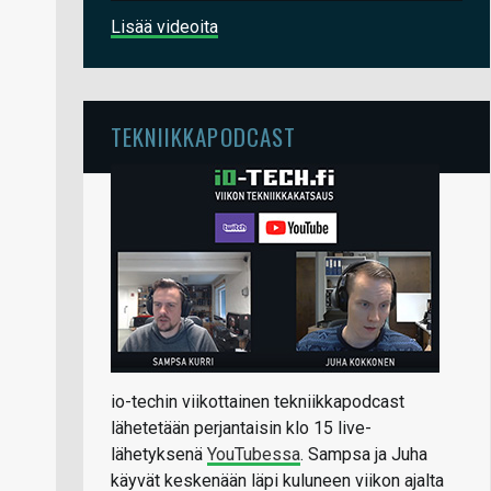
Lisää videoita
TEKNIIKKAPODCAST
io-techin viikottainen tekniikkapodcast
lähetetään perjantaisin klo 15 live-
lähetyksenä
YouTubessa
. Sampsa ja Juha
käyvät keskenään läpi kuluneen viikon ajalta