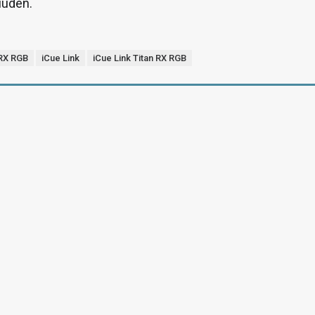
uuden.
 RX RGB
iCue Link
iCue Link Titan RX RGB