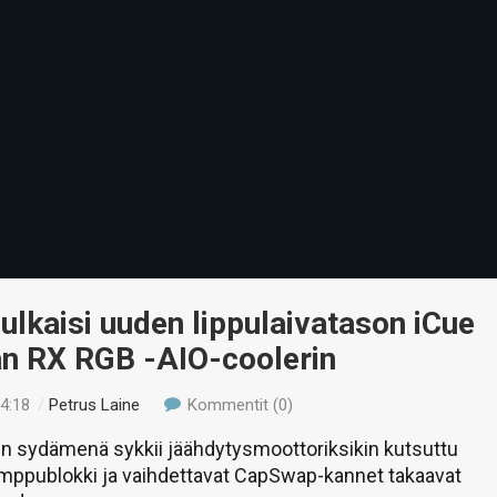
julkaisi uuden lippulaivatason iCue
an RX RGB -AIO-coolerin
04:18
/
Petrus Laine
Kommentit (0)
:n sydämenä sykkii jäähdytysmoottoriksikin kutsuttu
mppublokki ja vaihdettavat CapSwap-kannet takaavat