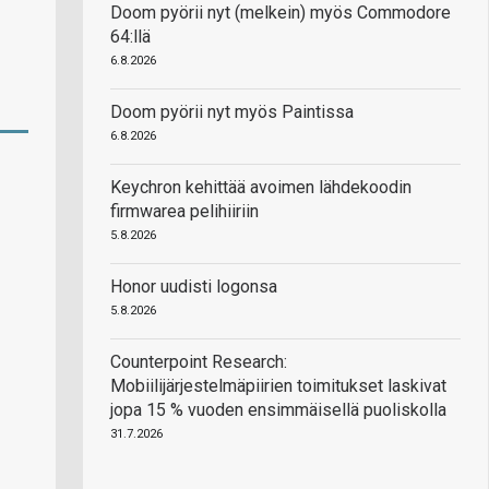
Doom pyörii nyt (melkein) myös Commodore
64:llä
6.8.2026
Doom pyörii nyt myös Paintissa
6.8.2026
Keychron kehittää avoimen lähdekoodin
firmwarea pelihiiriin
5.8.2026
Honor uudisti logonsa
5.8.2026
Counterpoint Research:
Mobiilijärjestelmäpiirien toimitukset laskivat
jopa 15 % vuoden ensimmäisellä puoliskolla
31.7.2026