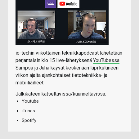
io-techin viikottainen tekniikkapodcast lähetetään
perjantaisin klo 15 live-lähetyksenä
YouTubessa
.
Sampsa ja Juha käyvät keskenään läpi kuluneen
viikon ajalta ajankohtaiset tietotekniikka- ja
mobiiliaiheet.
Jälkikäteen katseltavissa/kuunneltavissa:
Youtube
iTunes
Spotify