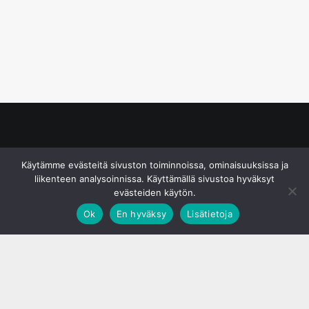
© S&J Media Oy
Käytämme evästeitä sivuston toiminnoissa, ominaisuuksissa ja
liikenteen analysoinnissa. Käyttämällä sivustoa hyväksyt
evästeiden käytön.
Ok
En hyväksy
Lisätietoja
;