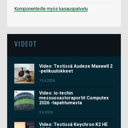
Komponenteille myös kasauspalvelu
VIDEOT
Video: Testissä Audeze Maxwell 2
-pelikuulokkeet
15.6.2026
Video: io-techin
messuosastoraportit Computex
2026 -tapahtumasta
3.6.2026
Video: Testissä Keychron K2 HE