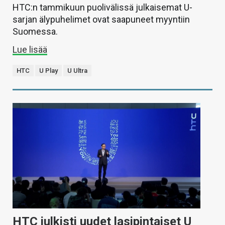
HTC:n tammikuun puolivälissä julkaisemat U-
sarjan älypuhelimet ovat saapuneet myyntiin
Suomessa.
Lue lisää
HTC
U Play
U Ultra
HTC julkisti uudet lasipintaiset U