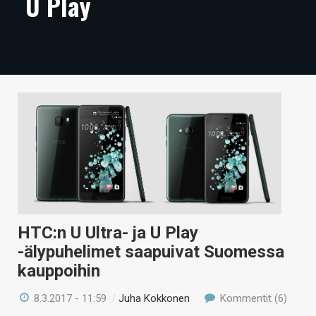
U Play
ARTIKKELIT
VIDEOT
TECHBBS
TIETOA
HINTA.FI
KAUPPA
VAIHDA TEEMA
HTC:n U Ultra- ja U Play
-älypuhelimet saapuivat Suomessa
HAKU
kauppoihin
8.3.2017 - 11:59
/
Juha Kokkonen
Kommentit (6)