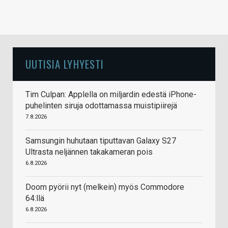
UUTISIA LYHYESTI
Tim Culpan: Applella on miljardin edestä iPhone-
puhelinten siruja odottamassa muistipiirejä
7.8.2026
Samsungin huhutaan tiputtavan Galaxy S27
Ultrasta neljännen takakameran pois
6.8.2026
Doom pyörii nyt (melkein) myös Commodore
64:llä
6.8.2026