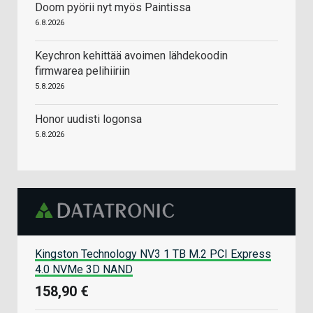
Doom pyörii nyt myös Paintissa
6.8.2026
Keychron kehittää avoimen lähdekoodin
firmwarea pelihiiriin
5.8.2026
Honor uudisti logonsa
5.8.2026
Kingston Technology NV3 1 TB M.2 PCI Express
4.0 NVMe 3D NAND
158,90 €