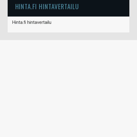
HINTA.FI HINTAVERTAILU
Hinta.fi hintavertailu