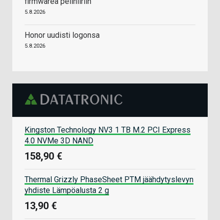
firmwarea pelihiiriin
5.8.2026
Honor uudisti logonsa
5.8.2026
Kingston Technology NV3 1 TB M.2 PCI Express
4.0 NVMe 3D NAND
158,90 €
Thermal Grizzly PhaseSheet PTM jäähdytyslevyn
yhdiste Lämpöalusta 2 g
13,90 €