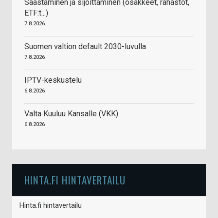
Säästäminen ja sijoittaminen (osakkeet, rahastot,
ETF:t...)
7.8.2026
Suomen valtion default 2030-luvulla
7.8.2026
IPTV-keskustelu
6.8.2026
Valta Kuuluu Kansalle (VKK)
6.8.2026
HINTA.FI HINTAVERTAILU
Hinta.fi hintavertailu