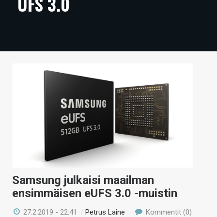
UFS 3.0
ARTIKKELIT
VIDEOT
TECHBBS
TIETOA
HINTA.FI
KAUPPA
VAIHDA TEEMA
Samsung julkaisi maailman
HAKU
ensimmäisen eUFS 3.0 -muistin
27.2.2019 - 22:41
/
Petrus Laine
Kommentit (0)