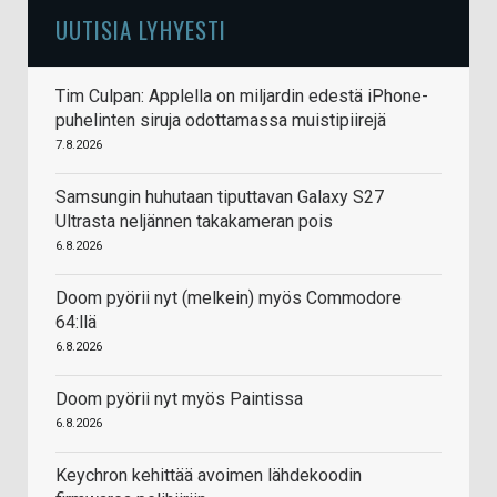
UUTISIA LYHYESTI
Tim Culpan: Applella on miljardin edestä iPhone-
puhelinten siruja odottamassa muistipiirejä
7.8.2026
Samsungin huhutaan tiputtavan Galaxy S27
Ultrasta neljännen takakameran pois
6.8.2026
Doom pyörii nyt (melkein) myös Commodore
64:llä
6.8.2026
Doom pyörii nyt myös Paintissa
6.8.2026
Keychron kehittää avoimen lähdekoodin