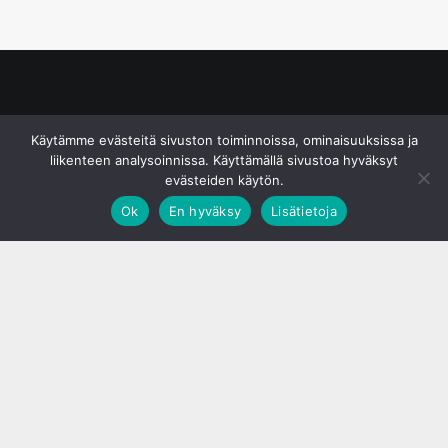
© S&J Media Oy
Käytämme evästeitä sivuston toiminnoissa, ominaisuuksissa ja
liikenteen analysoinnissa. Käyttämällä sivustoa hyväksyt
evästeiden käytön.
Ok
En hyväksy
Lisätietoja
;