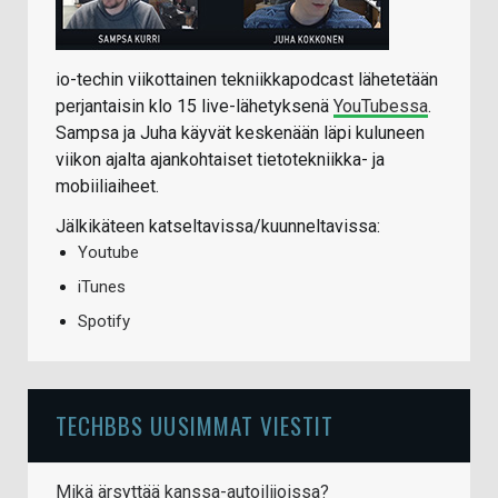
io-techin viikottainen tekniikkapodcast lähetetään
perjantaisin klo 15 live-lähetyksenä
YouTubessa
.
Sampsa ja Juha käyvät keskenään läpi kuluneen
viikon ajalta ajankohtaiset tietotekniikka- ja
mobiiliaiheet.
Jälkikäteen katseltavissa/kuunneltavissa:
Youtube
iTunes
Spotify
TECHBBS UUSIMMAT VIESTIT
Mikä ärsyttää kanssa-autoilijoissa?