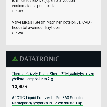
toimitukset laskivat jopa 15 % vuoden
ensimmäisellä puoliskolla
31.7.2026
Valve julkaisi Steam Machinen kotelon 3D CAD -
tiedostot avoimeen käyttöön
31.7.2026
Thermal Grizzly PhaseSheet PTM jäähdytyslevyn
yhdiste Lämpöalusta 2 g
13,90 €
ARCTIC Liquid Freezer III Pro 360 Suoritin
Nestejäähdytyspakkaus 12 cm musta 1 kpl