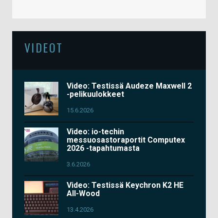
VIDEOT
Video: Testissä Audeze Maxwell 2
-pelikuulokkeet
15.6.2026
Video: io-techin
messuosastoraportit Computex
2026 -tapahtumasta
3.6.2026
Video: Testissä Keychron K2 HE
All-Wood
13.4.2026