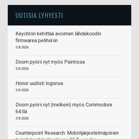
UUTISIA LYHYESTI
Keychron kehittää avoimen lähdekoodin
firmwarea pelihiiriin
5.8.2026
Doom pyörii nyt myös Paintissa
5.8.2026
Honor uudisti logonsa
5.8.2026
Doom pyörii nyt (melkein) myös Commodore
64:llä
3.8.2026
Counterpoint Research: Mobiilijärjestelmäpiirien