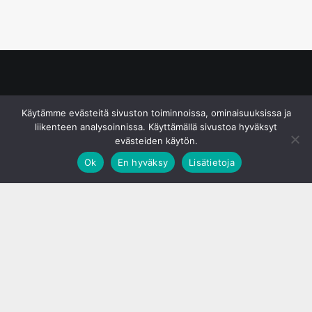
© S&J Media Oy
Käytämme evästeitä sivuston toiminnoissa, ominaisuuksissa ja
liikenteen analysoinnissa. Käyttämällä sivustoa hyväksyt
evästeiden käytön.
Ok
En hyväksy
Lisätietoja
;