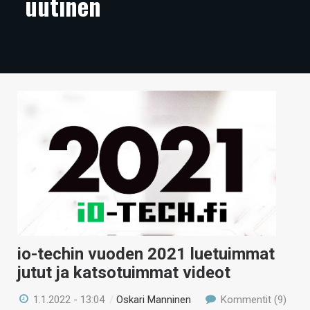
uutinen
ARTIKKELIT
VIDEOT
TECHBBS
TIETOA
HINTA.FI
KAUPPA
VAIHDA TEEMA
io-techin vuoden 2021 luetuimmat
HAKU
jutut ja katsotuimmat videot
1.1.2022 - 13:04
/
Oskari Manninen
Kommentit (9)