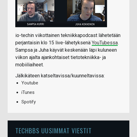
io-techin viikottainen tekniikkapodcast lähetetään
perjantaisin klo 15 live-lähetyksenä
YouTubessa
.
Sampsa ja Juha käyvät keskenään läpi kuluneen
viikon ajalta ajankohtaiset tietotekniikka- ja
mobiiliaiheet.
Jälkikäteen katseltavissa/kuunneltavissa:
Youtube
iTunes
Spotify
TECHBBS UUSIMMAT VIESTIT