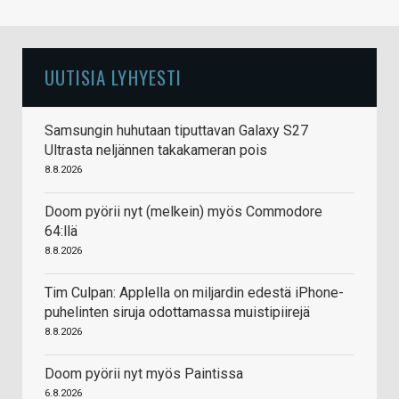
UUTISIA LYHYESTI
Samsungin huhutaan tiputtavan Galaxy S27
Ultrasta neljännen takakameran pois
8.8.2026
Doom pyörii nyt (melkein) myös Commodore
64:llä
8.8.2026
Tim Culpan: Applella on miljardin edestä iPhone-
puhelinten siruja odottamassa muistipiirejä
8.8.2026
Doom pyörii nyt myös Paintissa
6.8.2026