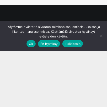
© S&J Media Oy
Käytämme evästeitä sivuston toiminnoissa, ominaisuuksissa ja
liikenteen analysoinnissa. Käyttämällä sivustoa hyväksyt
evästeiden käytön.
Ok
En hyväksy
Lisätietoja
;