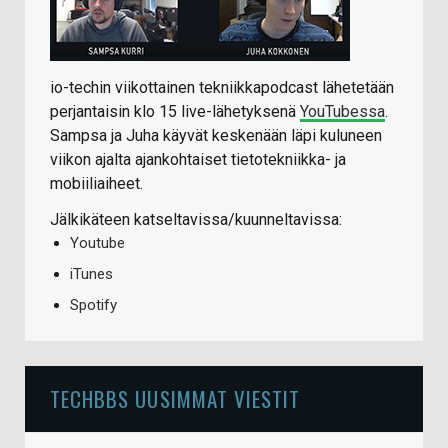
io-techin viikottainen tekniikkapodcast lähetetään
perjantaisin klo 15 live-lähetyksenä
YouTubessa
.
Sampsa ja Juha käyvät keskenään läpi kuluneen
viikon ajalta ajankohtaiset tietotekniikka- ja
mobiiliaiheet.
Jälkikäteen katseltavissa/kuunneltavissa:
Youtube
iTunes
Spotify
TECHBBS UUSIMMAT VIESTIT