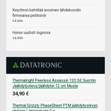
Keychron kehittää avoimen lähdekoodin
firmwarea pelihiiriin
5.8.2026
Honor uudisti logonsa
5.8.2026
Thermalright Peerless Assassin 120 SE Suoritin
Jäähdytyslevy/jäähdytin 12 cm Musta
34,90 €
Thermal Grizzly PhaseSheet PTM jäähdytyslevyn
yhdiste Lämpöalusta 2 g