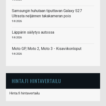
Samsungin huhutaan tiputtavan Galaxy S27
Ultrasta neljännen takakameran pois
9.8.2026
Läppärin säilytys autossa
9.8.2026
Moto GP, Moto 2, Moto 3 - Kisaviikonloput
9.8.2026
HINTA.FI HINTAVERTAILU
Hinta.fi hintavertailu