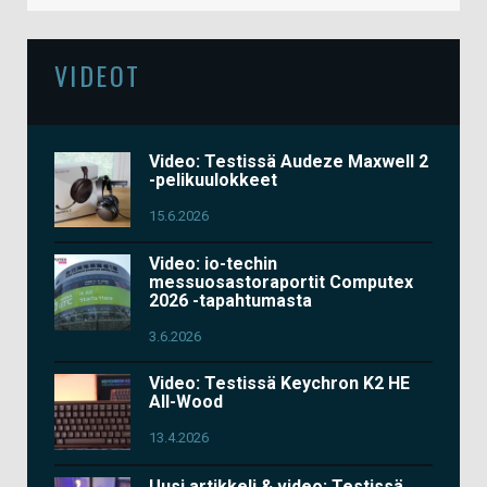
VIDEOT
Video: Testissä Audeze Maxwell 2
-pelikuulokkeet
15.6.2026
Video: io-techin
messuosastoraportit Computex
2026 -tapahtumasta
3.6.2026
Video: Testissä Keychron K2 HE
All-Wood
13.4.2026
Uusi artikkeli & video: Testissä