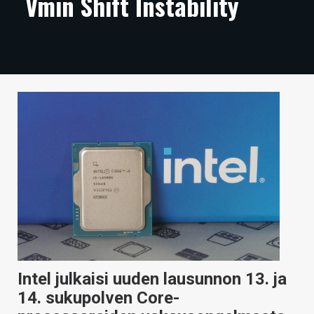
Vmin Shift Instability
ARTIKKELIT
VIDEOT
TECHBBS
TIETOA
HINTA.FI
KAUPPA
VAIHDA TEEMA
HAKU
Intel julkaisi uuden lausunnon 13. ja
14. sukupolven Core-