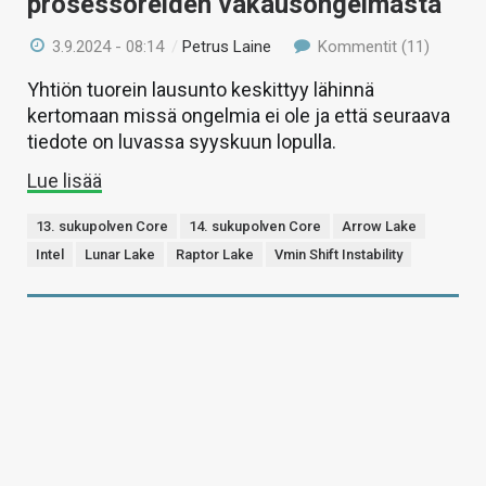
prosessoreiden vakausongelmasta
3.9.2024 - 08:14
/
Petrus Laine
Kommentit (11)
Yhtiön tuorein lausunto keskittyy lähinnä
kertomaan missä ongelmia ei ole ja että seuraava
tiedote on luvassa syyskuun lopulla.
Lue lisää
13. sukupolven Core
14. sukupolven Core
Arrow Lake
Intel
Lunar Lake
Raptor Lake
Vmin Shift Instability