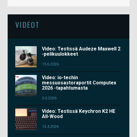
VIDEOT
Video: Testissä Audeze Maxwell 2
-pelikuulokkeet
15.6.2026
Video: io-techin
messuosastoraportit Computex
2026 -tapahtumasta
3.6.2026
Video: Testissä Keychron K2 HE
All-Wood
13.4.2026