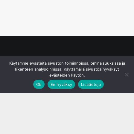
© S&J Media Oy
Käytämme evästeitä sivuston toiminnoissa, ominaisuuksissa ja
liikenteen analysoinnissa. Käyttämällä sivustoa hyväksyt
evästeiden käytön.
Ok
En hyväksy
Lisätietoja
;