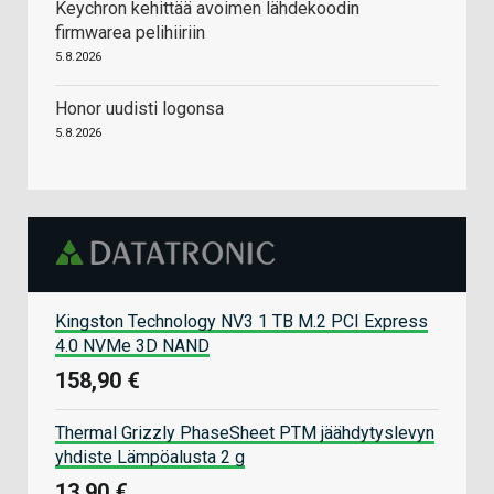
Keychron kehittää avoimen lähdekoodin
firmwarea pelihiiriin
5.8.2026
Honor uudisti logonsa
5.8.2026
Kingston Technology NV3 1 TB M.2 PCI Express
4.0 NVMe 3D NAND
158,90 €
Thermal Grizzly PhaseSheet PTM jäähdytyslevyn
yhdiste Lämpöalusta 2 g
13,90 €