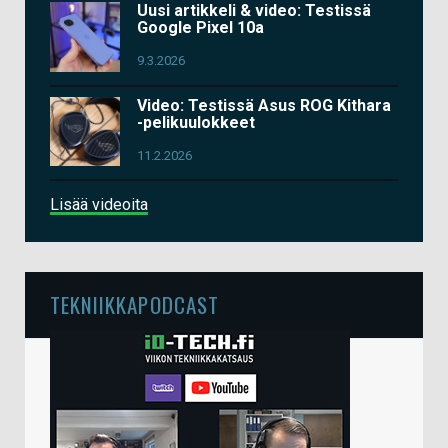
Uusi artikkeli & video: Testissä
Google Pixel 10a
9.3.2026
Video: Testissä Asus ROG Kithara
-pelikuulokkeet
11.2.2026
Lisää videoita
TEKNIIKKAPODCAST