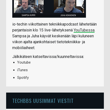
io-techin viikottainen tekniikkapodcast lähetetään
perjantaisin klo 15 live-lähetyksenä
YouTubessa
.
Sampsa ja Juha käyvät keskenään läpi kuluneen
viikon ajalta ajankohtaiset tietotekniikka- ja
mobiiliaiheet.
Jälkikäteen katseltavissa/kuunneltavissa:
Youtube
iTunes
Spotify
TECHBBS UUSIMMAT VIESTIT