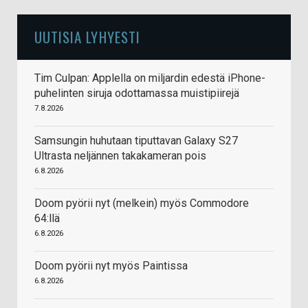
UUTISIA LYHYESTI
Tim Culpan: Applella on miljardin edestä iPhone-
puhelinten siruja odottamassa muistipiirejä
7.8.2026
Samsungin huhutaan tiputtavan Galaxy S27
Ultrasta neljännen takakameran pois
6.8.2026
Doom pyörii nyt (melkein) myös Commodore
64:llä
6.8.2026
Doom pyörii nyt myös Paintissa
6.8.2026