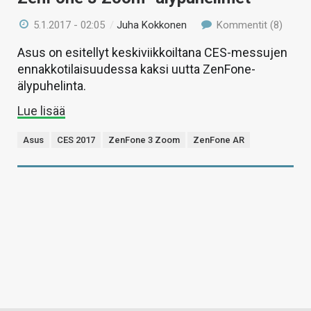
5.1.2017 - 02:05
/
Juha Kokkonen
Kommentit (8)
Asus on esitellyt keskiviikkoiltana CES-messujen
ennakkotilaisuudessa kaksi uutta ZenFone-
älypuhelinta.
Lue lisää
Asus
CES 2017
ZenFone 3 Zoom
ZenFone AR