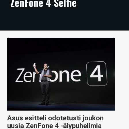
ZenFone 4 Selfie
ARTIKKELIT
VIDEOT
TECHBBS
TIETOA
HINTA.FI
KAUPPA
VAIHDA TEEMA
HAKU
Asus esitteli odotetusti joukon
uusia ZenFone 4 -älypuhelimia