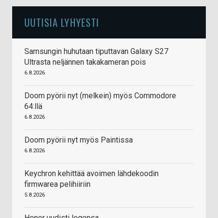
UUTISIA LYHYESTI
Samsungin huhutaan tiputtavan Galaxy S27
Ultrasta neljännen takakameran pois
6.8.2026
Doom pyörii nyt (melkein) myös Commodore
64:llä
6.8.2026
Doom pyörii nyt myös Paintissa
6.8.2026
Keychron kehittää avoimen lähdekoodin
firmwarea pelihiiriin
5.8.2026
Honor uudisti logonsa