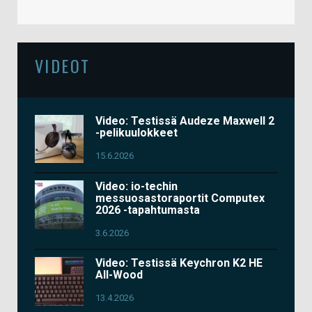
VIDEOT
Video: Testissä Audeze Maxwell 2
-pelikuulokkeet
15.6.2026
Video: io-techin
messuosastoraportit Computex
2026 -tapahtumasta
3.6.2026
Video: Testissä Keychron K2 HE
All-Wood
13.4.2026