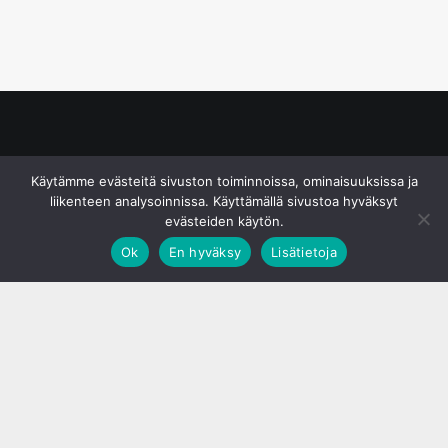
© S&J Media Oy
Käytämme evästeitä sivuston toiminnoissa, ominaisuuksissa ja
liikenteen analysoinnissa. Käyttämällä sivustoa hyväksyt
evästeiden käytön.
Ok
En hyväksy
Lisätietoja
;