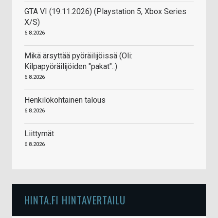
GTA VI (19.11.2026) (Playstation 5, Xbox Series
X/S)
6.8.2026
Mikä ärsyttää pyöräilijöissä (Oli:
Kilpapyöräilijöiden "pakat"..)
6.8.2026
Henkilökohtainen talous
6.8.2026
Liittymät
6.8.2026
HINTA.FI HINTAVERTAILU