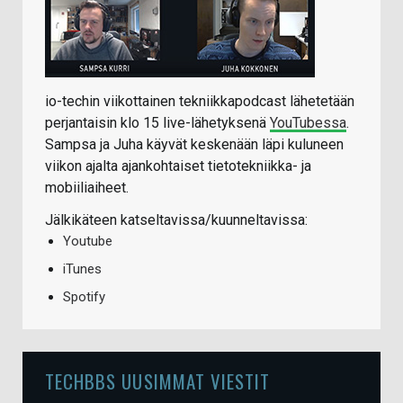
io-techin viikottainen tekniikkapodcast lähetetään
perjantaisin klo 15 live-lähetyksenä
YouTubessa
.
Sampsa ja Juha käyvät keskenään läpi kuluneen
viikon ajalta ajankohtaiset tietotekniikka- ja
mobiiliaiheet.
Jälkikäteen katseltavissa/kuunneltavissa:
Youtube
iTunes
Spotify
TECHBBS UUSIMMAT VIESTIT