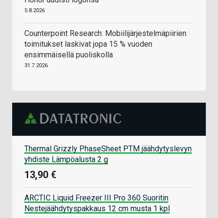
5.8.2026
Counterpoint Research: Mobiilijärjestelmäpiirien
toimitukset laskivat jopa 15 % vuoden
ensimmäisellä puoliskolla
31.7.2026
Thermal Grizzly PhaseSheet PTM jäähdytyslevyn
yhdiste Lämpöalusta 2 g
13,90 €
ARCTIC Liquid Freezer III Pro 360 Suoritin
Nestejäähdytyspakkaus 12 cm musta 1 kpl