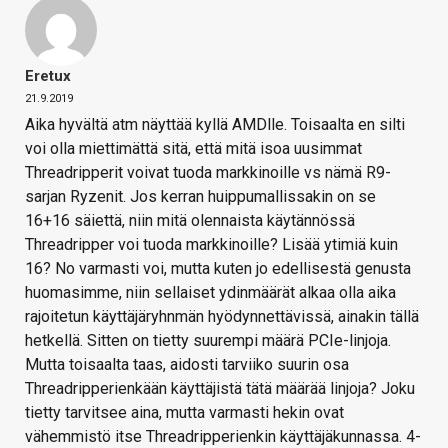
Eretux
21.9.2019
Aika hyvältä atm näyttää kyllä AMDlle. Toisaalta en silti
voi olla miettimättä sitä, että mitä isoa uusimmat
Threadripperit voivat tuoda markkinoille vs nämä R9-
sarjan Ryzenit. Jos kerran huippumallissakin on se
16+16 säiettä, niin mitä olennaista käytännössä
Threadripper voi tuoda markkinoille? Lisää ytimiä kuin
16? No varmasti voi, mutta kuten jo edellisestä genusta
huomasimme, niin sellaiset ydinmäärät alkaa olla aika
rajoitetun käyttäjäryhnmän hyödynnettävissä, ainakin tällä
hetkellä. Sitten on tietty suurempi määrä PCIe-linjoja.
Mutta toisaalta taas, aidosti tarviiko suurin osa
Threadripperienkään käyttäjistä tätä määrää linjoja? Joku
tietty tarvitsee aina, mutta varmasti hekin ovat
vähemmistö itse Threadripperienkin käyttäjäkunnassa. 4-