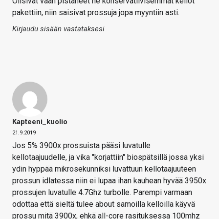
Olisivat vaan pistäneet ne konservatiivisemmat kellot
pakettiin, niin saisivat prossuja jopa myyntiin asti.
Kirjaudu sisään vastataksesi
Kapteeni_kuolio
21.9.2019
Jos 5% 3900x prossuista pääsi luvatulle
kellotaajuudelle, ja vika "korjattiin" biospätsillä jossa yksi
ydin hyppää mikrosekunniksi luvattuun kellotaajuuteen
prossun idlatessa niin ei lupaa ihan kauhean hyvää 3950x
prossujen luvatulle 4.7Ghz turbolle. Parempi varmaan
odottaa että sieltä tulee about samoilla kelloilla käyvä
prossu mitä 3900x, ehkä all-core rasituksessa 100mhz