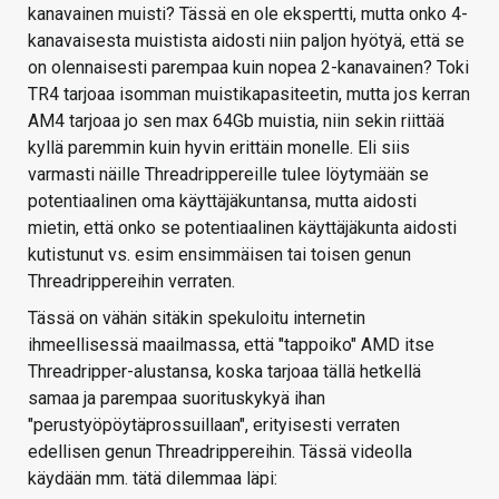
kanavainen muisti? Tässä en ole ekspertti, mutta onko 4-
kanavaisesta muistista aidosti niin paljon hyötyä, että se
on olennaisesti parempaa kuin nopea 2-kanavainen? Toki
TR4 tarjoaa isomman muistikapasiteetin, mutta jos kerran
AM4 tarjoaa jo sen max 64Gb muistia, niin sekin riittää
kyllä paremmin kuin hyvin erittäin monelle. Eli siis
varmasti näille Threadrippereille tulee löytymään se
potentiaalinen oma käyttäjäkuntansa, mutta aidosti
mietin, että onko se potentiaalinen käyttäjäkunta aidosti
kutistunut vs. esim ensimmäisen tai toisen genun
Threadrippereihin verraten.
Tässä on vähän sitäkin spekuloitu internetin
ihmeellisessä maailmassa, että "tappoiko" AMD itse
Threadripper-alustansa, koska tarjoaa tällä hetkellä
samaa ja parempaa suorituskykyä ihan
"perustyöpöytäprossuillaan", erityisesti verraten
edellisen genun Threadrippereihin. Tässä videolla
käydään mm. tätä dilemmaa läpi: