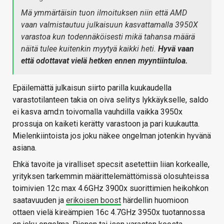
Mä ymmärtäisin tuon ilmoituksen niin että AMD
vaan valmistautuu julkaisuun kasvattamalla 3950X
varastoa kun todennäköisesti mikä tahansa määrä
näitä tulee kuitenkin myytyä kaikki heti.
Hyvä vaan
että odottavat vielä hetken ennen myyntiintuloa.
Epäilemättä julkaisun siirto parilla kuukaudella
varastotilanteen takia on oiva selitys lykkäykselle, saldo
ei kasva amd:n toivomalla vauhdilla vaikka 3950x
prossuja on kaiketi kerätty varastoon ja pari kuukautta.
Mielenkiintoista jos joku näkee ongelman jotenkin hyvänä
asiana.
Ehkä tavoite ja viralliset specsit asetettiin liian korkealle,
yrityksen tarkemmin määrittelemättömissä olosuhteissa
toimivien 12c max 4.6GHz 3900x suorittimien heikohkon
saatavuuden ja
erikoisen boost
härdellin huomioon
ottaen vielä kireämpien 16c 4.7GHz 3950x tuotannossa