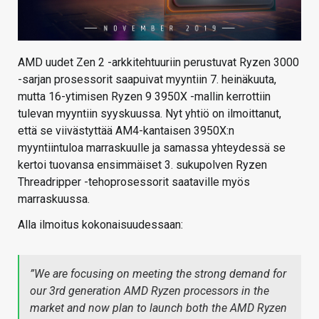
AMD uudet Zen 2 -arkkitehtuuriin perustuvat Ryzen 3000
-sarjan prosessorit saapuivat myyntiin 7. heinäkuuta,
mutta 16-ytimisen Ryzen 9 3950X -mallin kerrottiin
tulevan myyntiin syyskuussa. Nyt yhtiö on ilmoittanut,
että se viivästyttää AM4-kantaisen 3950X:n
myyntiintuloa marraskuulle ja samassa yhteydessä se
kertoi tuovansa ensimmäiset 3. sukupolven Ryzen
Threadripper -tehoprosessorit saataville myös
marraskuussa.
Alla ilmoitus kokonaisuudessaan:
”
We are focusing on meeting the strong demand for
our 3rd generation AMD Ryzen processors in the
market and now plan to launch both the AMD Ryzen