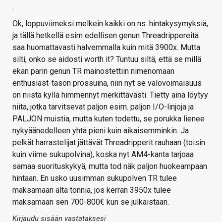
.
Ok, loppuviimeksi melkein kaikki on ns. hintakysymyksiä,
ja tällä hetkellä esim edellisen genun Threadrippereitä
saa huomattavasti halvemmalla kuin mitä 3900x. Mutta
silti, onko se aidosti worth it? Tuntuu siltä, että se millä
ekan parin genun TR mainostettiin nimenomaan
enthusiast-tason prossuina, niin nyt se valovoimaisuus
on niistä kyllä himmennyt merkittävästi. Tietty aina löytyy
niitä, jotka tarvitsevat paljon esim. paljon I/O-linjoja ja
PALJON muistia, mutta kuten todettu, se porukka lienee
nykyäänedelleen yhtä pieni kuin aikaisemminkin. Ja
pelkät harrastelijat jättävät Threadripperit rauhaan (toisin
kuin viime sukupolvina), koska nyt AM4-kanta tarjoaa
samaa suorituskykyä, mutta tod näk paljon huokeampaan
hintaan. En usko uusimman sukupolven TR tulee
maksamaan alta tonnia, jos kerran 3950x tulee
maksamaan sen 700-800€ kun se julkaistaan.
Kirjaudu sisään vastataksesi