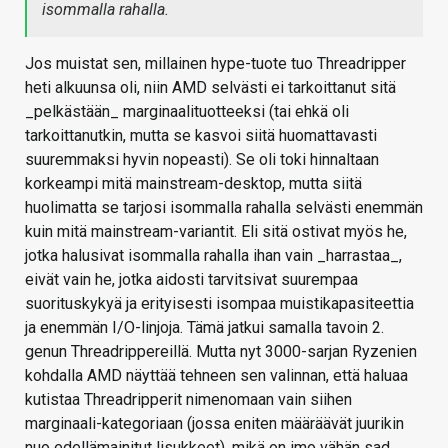
isommalla rahalla.
Jos muistat sen, millainen hype-tuote tuo Threadripper
heti alkuunsa oli, niin AMD selvästi ei tarkoittanut sitä
_pelkästään_ marginaalituotteeksi (tai ehkä oli
tarkoittanutkin, mutta se kasvoi siitä huomattavasti
suuremmaksi hyvin nopeasti). Se oli toki hinnaltaan
korkeampi mitä mainstream-desktop, mutta siitä
huolimatta se tarjosi isommalla rahalla selvästi enemmän
kuin mitä mainstream-variantit. Eli sitä ostivat myös he,
jotka halusivat isommalla rahalla ihan vain _harrastaa_,
eivät vain he, jotka aidosti tarvitsivat suurempaa
suorituskykyä ja erityisesti isompaa muistikapasiteettia
ja enemmän I/O-linjoja. Tämä jatkui samalla tavoin 2.
genun Threadrippereillä. Mutta nyt 3000-sarjan Ryzenien
kohdalla AMD näyttää tehneen sen valinnan, että haluaa
kutistaa Threadripperit nimenomaan vain siihen
marginaali-kategoriaan (jossa eniten määräävät juurikin
nuo edellämainitut lisukkeet), mikä on imo vähän sad