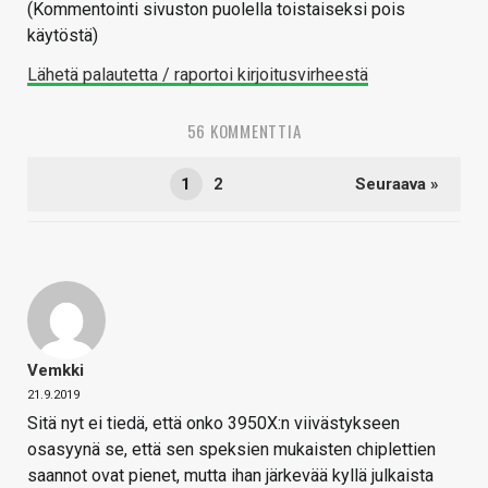
(Kommentointi sivuston puolella toistaiseksi pois
käytöstä)
Lähetä palautetta / raportoi kirjoitusvirheestä
56 KOMMENTTIA
1
2
Seuraava »
Vemkki
21.9.2019
Sitä nyt ei tiedä, että onko 3950X:n viivästykseen
osasyynä se, että sen speksien mukaisten chiplettien
saannot ovat pienet, mutta ihan järkevää kyllä julkaista