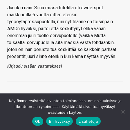
Juurikin näin. Siinä missä Intelillä oli sweetspot
markkinoilla 6 vuotta sitten etenkin
työpöytäprossupuolella, niin nyt tilanne on toisinpäin
AMDn hyväksi, paitsi että keskittynyt ehkä vähän
enemmän juuri tuolle servupuolelle (vaikka Mutta
toisaalta, servupuolella sitä massia vasta tehdäänkin,
joten on ihan perusteltua keskittää se kaikkein parhaat
prosentit juuri sinne etenkin kun kama näyttää myyvän.
Kirjaudu sisään vastataksesi
Käytämme evästeitä sivuston toiminnoissa, ominaisuuksissa ja
liikenteen analysoinnissa. Käyttämällä sivustoa hyväksyt
evästeiden käytön.
Eretux
Ok
En hyväksy
Lisätietoja
21.9.2019