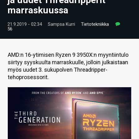
ARTIKKELIT
marraskuussa
VIDEOT
21.9.2019 - 02:34
Sampsa Kurri
Tietotekniikka
56
TECHBBS
TIETOA
AMD:n 16-ytimisen Ryzen 9 3950X:n myyntiintulo
HINTA.FI
siirtyy syyskuulta marraskuulle, jolloin julkaistaan
myös uudet 3. sukupolven Threadripper-
KAUPPA
tehoprosessorit.
VAIHDA TEEMA
HAKU