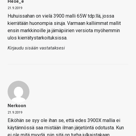
Hese_e
21.9.2019
Huhuissahan on vielä 3900 malli 65W tdp:llä, jossa
kierrätään huonompia siruja. Varmaan kalliimmat mallit
ensin markkinoille ja jämäpiirien versiota myöhemmin
ulos kierrätystarkoituksissa.
Kirjaudu sisään vastataksesi
Nerkoon
21.9.2019
Eiköhän se syy ole ihan se, että edes 3900X mallia ei
käytännössä saa mistään ilman järjetöntä odotusta. Kun
ei ole mitä myydä, niin sitä on turha julkaistakaan