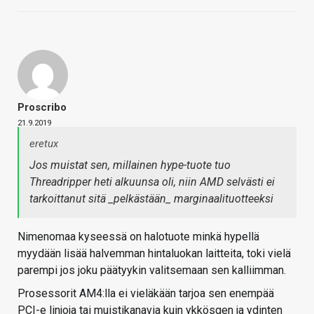
Proscribo
21.9.2019
eretux
Jos muistat sen, millainen hype-tuote tuo
Threadripper heti alkuunsa oli, niin AMD selvästi ei
tarkoittanut sitä _pelkästään_ marginaalituotteeksi
Nimenomaa kyseessä on halotuote minkä hypellä
myydään lisää halvemman hintaluokan laitteita, toki vielä
parempi jos joku päätyykin valitsemaan sen kalliimman.
Prosessorit AM4:lla ei vieläkään tarjoa sen enempää
PCI-e linjoja tai muistikanavia kuin ykkösgen ja ydinten