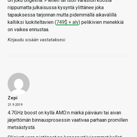
on joku ongelma. Pienen tai ison varaston koosta
riippumatta julkaisussa kysyntä ylittänee joka
tapauksessa tarjonnan mutta pidemmällä aikavälillä
kalliiksi luokiteltavien (
749$ + alv
) pelikivien menekkiä
on vaikea ennustaa.
Kirjaudu sisään vastataksesi
Zepi
21.9.2019
4.7GHz boost on kyllä AMD:n märkä päiväuni tai aivan
järjettömän binnausprosessin vaativaa parhaan promillen
metsästystä.