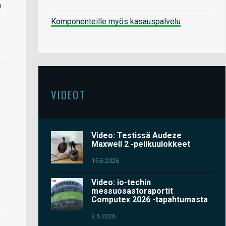
0
Komponenteille myös kasauspalvelu
VIDEOT
Video: Testissä Audeze
Maxwell 2 -pelikuulokkeet
15.6.2026
Video: io-techin
messuosastoraportit
Computex 2026 -tapahtumasta
3.6.2026