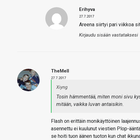
Erihyva
27.7.2017
Areena siirtyi pari viikkoa 
Kirjaudu sisään vastataksesi
TheMeII
27.7.2017
Xiyng
Tosin hämmentää, miten moni sivu kysy
mitään, vaikka luvan antaisikin.
Flash on erittäin monikäyttöinen laajennu
asennettu ei kuulunut viestien Plop-ääntä.
se hoiti tuon äänen tuoton kun chat ikkuna 