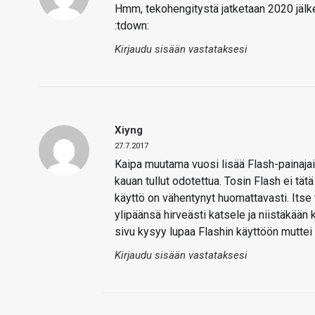
Hmm, tekohengitystä jatketaan 2020 jälkee
:tdown:
Kirjaudu sisään vastataksesi
Xiyng
27.7.2017
Kaipa muutama vuosi lisää Flash-painajai
kauan tullut odotettua. Tosin Flash ei tät
käyttö on vähentynyt huomattavasti. Itse 
ylipäänsä hirveästi katsele ja niistäkään
sivu kysyy lupaa Flashin käyttöön muttei 
Kirjaudu sisään vastataksesi