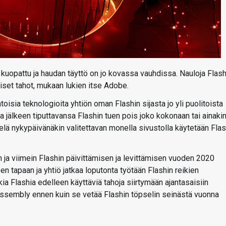
 kuopattu ja haudan täyttö on jo kovassa vauhdissa. Nauloja Flash
iset tahot, mukaan lukien itse Adobe.
oisia teknologioita yhtiön oman Flashin sijasta jo yli puolitoista
sa jälkeen tiputtavansa Flashin tuen pois joko kokonaan tai ainaki
elä nykypäivänäkin valitettavan monella sivustolla käytetään Flas
 ja viimein Flashin päivittämisen ja levittämisen vuoden 2020
n tapaan ja yhtiö jatkaa loputonta työtään Flashin reikien
 Flashia edelleen käyttäviä tahoja siirtymään ajantasaisiin
ssembly ennen kuin se vetää Flashin töpselin seinästä vuonna