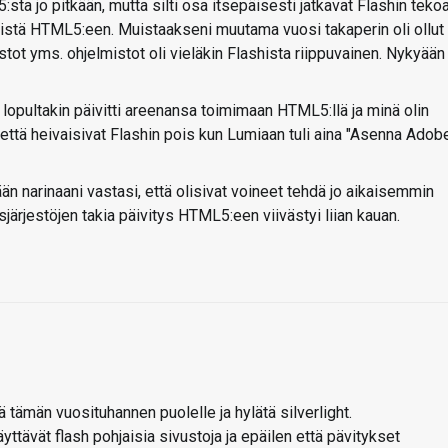
a jo pitkään, mutta silti osa itsepäisesti jatkavat Flashin teko
mistä HTML5:een. Muistaakseni muutama vuosi takaperin oli ollut
tot yms. ohjelmistot oli vieläkin Flashista riippuvainen. Nykyään
lopultakin päivitti areenansa toimimaan HTML5:llä ja minä olin
, että heivaisivat Flashin pois kun Lumiaan tuli aina "Asenna Adob
ään narinaani vastasi, että olisivat voineet tehdä jo aikaisemmin
järjestöjen takia päivitys HTML5:een viivästyi liian kauan.
ä tämän vuosituhannen puolelle ja hylätä silverlight.
ttävät flash pohjaisia sivustoja ja epäilen että pävitykset