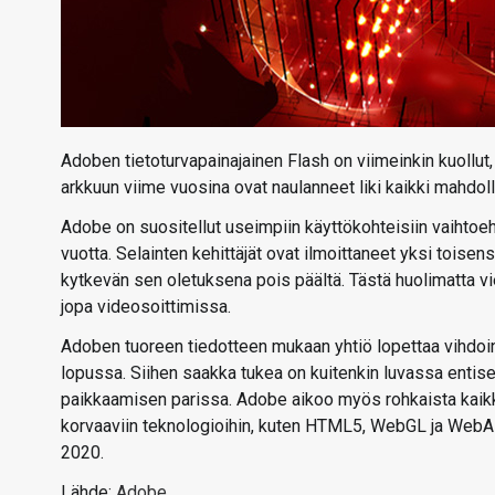
Adoben tietoturvapainajainen Flash on viimeinkin kuollut,
arkkuun viime vuosina ovat naulanneet liki kaikki mahdoll
Adobe on suositellut useimpiin käyttökohteisiin vaihtoeht
vuotta. Selainten kehittäjät ovat ilmoittaneet yksi toisen
kytkevän sen oletuksena pois päältä. Tästä huolimatta vi
jopa videosoittimissa.
Adoben tuoreen tiedotteen mukaan yhtiö lopettaa vihdoin
lopussa. Siihen saakka tukea on kuitenkin luvassa entisee
paikkaamisen parissa. Adobe aikoo myös rohkaista kaikkia
korvaaviin teknologioihin, kuten HTML5, WebGL ja WebA
2020.
Lähde:
Adobe