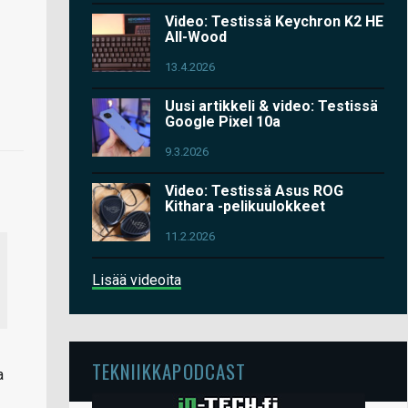
Video: Testissä Keychron K2 HE
All-Wood
13.4.2026
Uusi artikkeli & video: Testissä
Google Pixel 10a
9.3.2026
Video: Testissä Asus ROG
Kithara -pelikuulokkeet
11.2.2026
Lisää videoita
TEKNIIKKAPODCAST
a