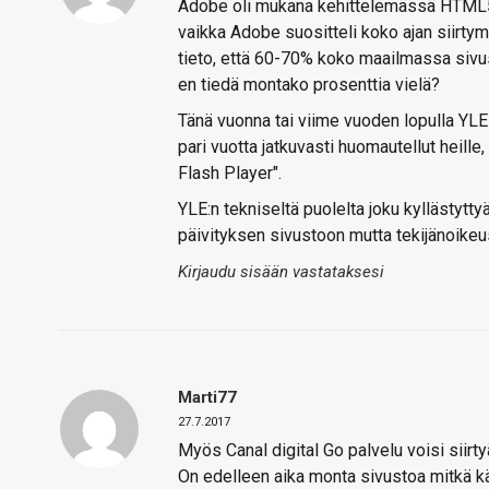
Adobe oli mukana kehittelemässä HTML5:st
vaikka Adobe suositteli koko ajan siirty
tieto, että 60-70% koko maailmassa sivus
en tiedä montako prosenttia vielä?
Tänä vuonna tai viime vuoden lopulla YLE 
pari vuotta jatkuvasti huomautellut heille
Flash Player".
YLE:n tekniseltä puolelta joku kyllästytty
päivityksen sivustoon mutta tekijänoikeus
Kirjaudu sisään vastataksesi
Marti77
27.7.2017
Myös Canal digital Go palvelu voisi siirty
On edelleen aika monta sivustoa mitkä käy