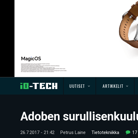
UUTISET
ARTIKKELIT
Adoben surullisenkuul
26.7.2017 - 21:42
Petrus Laine
Tietotekniikka
17