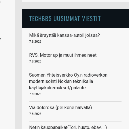
a
TECHBBS UUSIMMAT VIESTIT
Mikä ärsyttää kanssa-autoilijoissa?
e
7.8.2026
RVS, Motor up ja muut ihmeaineet.
7.8.2026
Suomen Yhteisverkko Oy:n radioverkon
modernisointi Nokian tekniikalla
käyttäjäkokemukset/palaute
7.8.2026
Via dolorosa (pelikone halvalla)
7.8.2026
Netin kauppapaikat(Tori, huuto, ebay, ...)