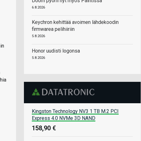
Doom pyörii nyt myös Paintissa
6.8.2026
Keychron kehittää avoimen lähdekoodin
firmwarea pelihiiriin
5.8.2026
in
Honor uudisti logonsa
5.8.2026
n
hia
Kingston Technology NV3 1 TB M.2 PCI
Express 4.0 NVMe 3D NAND
158,90 €