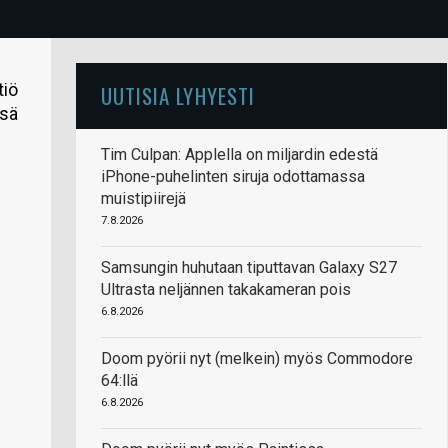
tiö
UUTISIA LYHYESTI
nsä
Tim Culpan: Applella on miljardin edestä
iPhone-puhelinten siruja odottamassa
muistipiirejä
7.8.2026
Samsungin huhutaan tiputtavan Galaxy S27
Ultrasta neljännen takakameran pois
6.8.2026
Doom pyörii nyt (melkein) myös Commodore
64:llä
6.8.2026