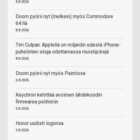
8.8.2026
Doom pyörii nyt (melkein) myös Commodore
64:llä
8.8.2026
Tim Culpan: Applella on miljardin edestä iPhone-
puhelinten siruja odottamassa muistipiirejä
8.8.2026
Doom pyörii nyt myös Paintissa
6.8.2026
Keychron kehittää avoimen lähdekoodin
firmwarea pelihiiriin
5.8.2026
Honor uudisti logonsa
5.8.2026