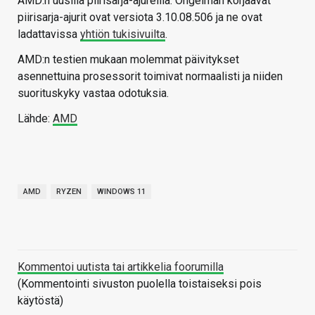
AMD:n uusilla piirisarja-ajureilla. Ongelman korjaavat
piirisarja-ajurit ovat versiota 3.10.08.506 ja ne ovat
ladattavissa
yhtiön tukisivuilta
.
AMD:n testien mukaan molemmat päivitykset
asennettuina prosessorit toimivat normaalisti ja niiden
suorituskyky vastaa odotuksia.
Lähde:
AMD
AMD
RYZEN
WINDOWS 11
Kommentoi uutista tai artikkelia foorumilla
(Kommentointi sivuston puolella toistaiseksi pois
käytöstä)