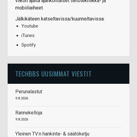
viikon ajalta ajankohtaiset tietotekniikka- ja
mobiiliaiheet.
Jälkikäteen katseltavissa/kuunneltavissa:
Youtube
iTunes
Spotify
TECHBBS UUSIMMAT VIESTIT
Perunalastut
9.8.2026
Rannekelloja
9.8.2026
Yleinen TV:n hankinta- & säätöketju