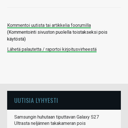
Kommentoi uutista tai artikkelia foorumilla
(Kommentointi sivuston puolella toistakseksi pois
käytöstä)
Lähetä palautetta / raportoi kirjoitusvirheestä
UUTISIA LYHYESTI
Samsungin huhutaan tiputtavan Galaxy S27
Ultrasta neljännen takakameran pois