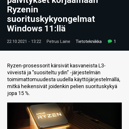
ARTIKKELIT
Ryzenin
suorituskykyongelmat
VIDEOT
Windows 11:llä
TECHBBS
22.10.2021 - 13:22
Petrus Laine
Tietotekniikka
1
TIETOA
HINTA.FI
Ryzen-prosessorit kärsivät kasvaneista L3-
KAUPPA
viiveistä ja "suositeltu ydin" -järjestelmän
toimimattomuudesta uudella käyttöjärjestelmällä,
VAIHDA TEEMA
mitkä heikensivät joidenkin pelien suorituskykyä
jopa 15 %.
HAKU