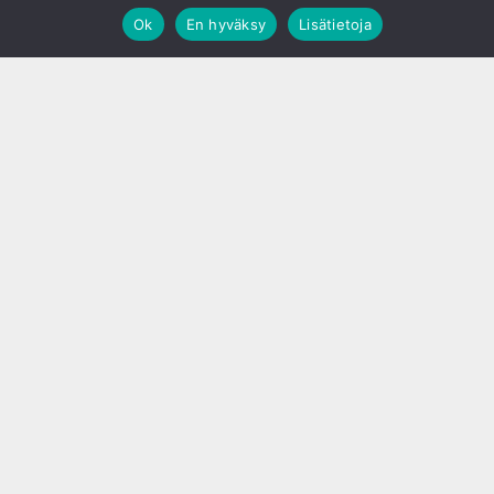
Ok
En hyväksy
Lisätietoja
;