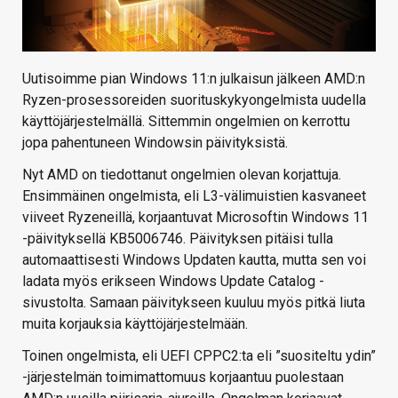
Uutisoimme pian Windows 11:n julkaisun jälkeen AMD:n
Ryzen-prosessoreiden suorituskykyongelmista uudella
käyttöjärjestelmällä. Sittemmin ongelmien on kerrottu
jopa pahentuneen Windowsin päivityksistä.
Nyt AMD on tiedottanut ongelmien olevan korjattuja.
Ensimmäinen ongelmista, eli L3-välimuistien kasvaneet
viiveet Ryzeneillä, korjaantuvat Microsoftin Windows 11
-päivityksellä KB5006746. Päivityksen pitäisi tulla
automaattisesti Windows Updaten kautta, mutta sen voi
ladata myös erikseen Windows Update Catalog -
sivustolta. Samaan päivitykseen kuuluu myös pitkä liuta
muita korjauksia käyttöjärjestelmään.
Toinen ongelmista, eli UEFI CPPC2:ta eli ”suositeltu ydin”
-järjestelmän toimimattomuus korjaantuu puolestaan