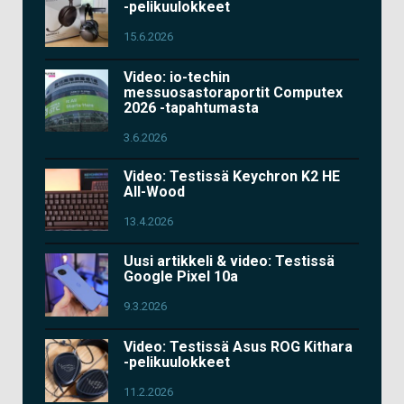
-pelikuulokkeet
15.6.2026
Video: io-techin
messuosastoraportit Computex
2026 -tapahtumasta
3.6.2026
Video: Testissä Keychron K2 HE
All-Wood
13.4.2026
Uusi artikkeli & video: Testissä
Google Pixel 10a
9.3.2026
Video: Testissä Asus ROG Kithara
-pelikuulokkeet
11.2.2026