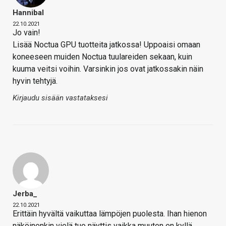
Hannibal
22.10.2021
Jo vain!
Lisää Noctua GPU tuotteita jatkossa! Uppoaisi omaan
koneeseen muiden Noctua tuulareiden sekaan, kuin
kuuma veitsi voihin. Varsinkin jos ovat jatkossakin näin
hyvin tehtyjä.
Kirjaudu sisään vastataksesi
Jerba_
22.10.2021
Erittäin hyvältä vaikuttaa lämpöjen puolesta. Ihan hienon
näköinenkin vielä tuo näyttis vaikka muuten en kyllä