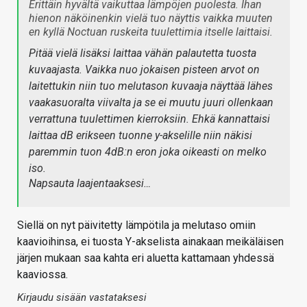
Erittäin hyvältä vaikuttaa lämpöjen puolesta. Ihan
hienon näköinenkin vielä tuo näyttis vaikka muuten
en kyllä Noctuan ruskeita tuulettimia itselle laittaisi.
Pitää vielä lisäksi laittaa vähän palautetta tuosta
kuvaajasta. Vaikka nuo jokaisen pisteen arvot on
laitettukin niin tuo melutason kuvaaja näyttää lähes
vaakasuoralta viivalta ja se ei muutu juuri ollenkaan
verrattuna tuulettimen kierroksiin. Ehkä kannattaisi
laittaa dB erikseen tuonne y-akselille niin näkisi
paremmin tuon 4dB:n eron joka oikeasti on melko
iso.
Napsauta laajentaaksesi…
Siellä on nyt päivitetty lämpötila ja melutaso omiin
kaavioihinsa, ei tuosta Y-akselista ainakaan meikäläisen
järjen mukaan saa kahta eri aluetta kattamaan yhdessä
kaaviossa.
Kirjaudu sisään vastataksesi