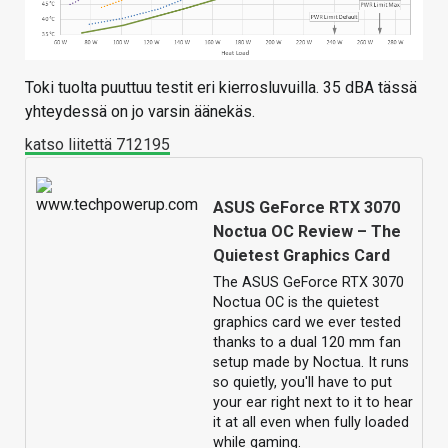
Toki tuolta puuttuu testit eri kierrosluvuilla. 35 dBA tässä
yhteydessä on jo varsin äänekäs.
katso liitettä 712195
ASUS GeForce RTX 3070
Noctua OC Review – The
Quietest Graphics Card
The ASUS GeForce RTX 3070
Noctua OC is the quietest
graphics card we ever tested
thanks to a dual 120 mm fan
setup made by Noctua. It runs
so quietly, you'll have to put
your ear right next to it to hear
it at all even when fully loaded
while gaming.