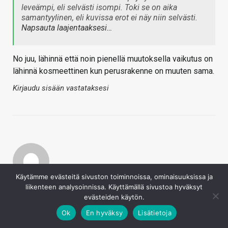
leveämpi, eli selvästi isompi. Toki se on aika
samantyylinen, eli kuvissa erot ei näy niin selvästi.
Napsauta laajentaaksesi…
No juu, lähinnä että noin pienellä muutoksella vaikutus on
lähinnä kosmeettinen kun perusrakenne on muuten sama.
Kirjaudu sisään vastataksesi
Käytämme evästeitä sivuston toiminnoissa, ominaisuuksissa ja
Baldrick
liikenteen analysoinnissa. Käyttämällä sivustoa hyväksyt
evästeiden käytön.
23.10.2021
Ok
En hyväksy
Lisätietoja
Hannibal sanoi