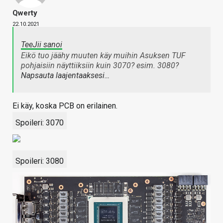
Qwerty
22.10.2021
TeeJii sanoi
Eikö tuo jäähy muuten käy muihin Asuksen TUF
pohjaisiin näyttiiksiin kuin 3070? esim. 3080?
Napsauta laajentaaksesi…
Ei käy, koska PCB on erilainen.
Spoileri:
3070
Spoileri:
3080