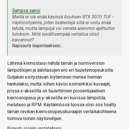
Sampsa sanoi
Meillä ei ole enää käsissä Asuksen RTX 3070 TUF -
näytönohjainta, joten lisätestejä sillä ei voitu enää
tehdä, mutta lämpöjä voi verrata aiemmin ajettuihin
tuloksiin. Mitä syvällisempää vertailua olisit
kaivannut?
Napsauta laajentaaksesi…
Lähinnä kiinnostaisi nähdä tämän ja normiversion
lämpötilojen ja äänitasojen ero eri tuuletinnopeuksilla.
Sutjakan esitystavan löytäminen menee hieman
hankalaksi, mutta siihen kävisi esimerkiksi kuvaajat,
joissa x-akselilla on tuulettimien prosentuaalinen
kierrosnopeus ja y-akselilla eri kuvissa lämpötila,
melutaso ja RPM. Käytännössä tuossa olisi siis lisätty
tämän revikan kierrosnopeuskuvaajiin vertailukohteena
toimiva toinen näytönohjain.
Kirjaudu sisään vastataksesi