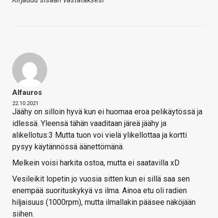
Kirjaudu sisään vastataksesi
Alfauros
22.10.2021
Jäähy on silloin hyvä kun ei huomaa eroa pelikäytössä ja
idlessä. Yleensä tähän vaaditaan järeä jäähy ja
alikellotus:3 Mutta tuon voi vielä ylikellottaa ja kortti
pysyy käytännössä äänettömänä.
Melkein voisi harkita ostoa, mutta ei saatavilla xD
Vesileikit lopetin jo vuosia sitten kun ei sillä saa sen
enempää suorituskykyä vs ilma. Ainoa etu oli radien
hiljaisuus (1000rpm), mutta ilmallakin pääsee näköjään
siihen.