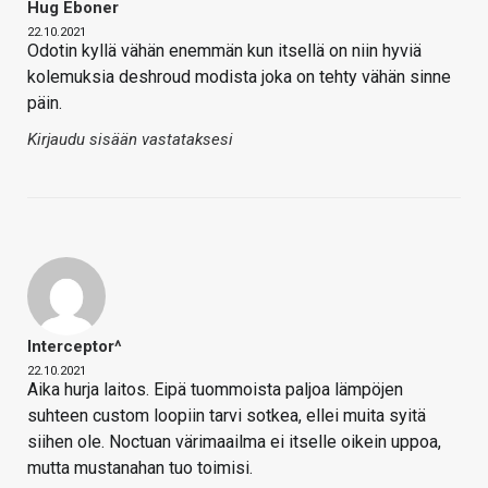
Hug Eboner
22.10.2021
Odotin kyllä vähän enemmän kun itsellä on niin hyviä
kolemuksia deshroud modista joka on tehty vähän sinne
päin.
Kirjaudu sisään vastataksesi
Interceptor^
22.10.2021
Aika hurja laitos. Eipä tuommoista paljoa lämpöjen
suhteen custom loopiin tarvi sotkea, ellei muita syitä
siihen ole. Noctuan värimaailma ei itselle oikein uppoa,
mutta mustanahan tuo toimisi.