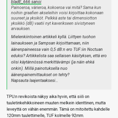
bladE_666 sanoi
Painoeroa, värieroa, kokoeroa vai mitä? Sama kun
noihin graafien akseleihin voisi kirjoittaa kokonaan
suureet ja yksiköt. Pelkkä aste tai dimensiotton
yksikkö (dB) vaatii nyt kaverikseen sivistyneen
arvauksen.
Mielenkiintoinen artikkeli kyllä. Liittyen tuohon
lainaukseen ja Sampsan kirjoittamaan, niin
äänenpaineessa vain 0,5 dB:n ero TUF:iin Noctuan
eduksi? Artikkelista saa sellaisen käsityksen, että ero
olisi käytännössä merkittävämpi (ja näin ehkä
onkin). Millä painotuksella nuo
äänenpainemittaukset on tehty?
Napsauta laajentaaksesi…
TPU:n revikoista näkyy aika hyvin, että siili on
tuuletinkehikkoineen muuten melkein identtinen, mutta
leveyttä on vähän enemmän. Tämä on mitoitettu kahdelle
120mm tuulettimelle, TUF kolmelle 92mm.