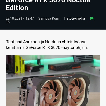
ARTIKKELIT
Edition
VIDEOT
22.10.2021 - 12:47
Sampsa Kurri
Tietotekniikka
35
TECHBBS
TIETOA
Testissä Asuksen ja Noctuan yhteistyössä
HINTA.FI
kehittämä GeForce RTX 3070 -näytönohjain.
KAUPPA
VAIHDA TEEMA
HAKU