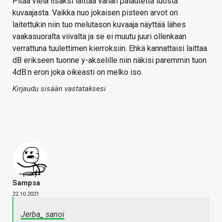
Pitää vielä lisäksi laittaa vähän palautetta tuosta
kuvaajasta. Vaikka nuo jokaisen pisteen arvot on
laitettukin niin tuo melutason kuvaaja näyttää lähes
vaakasuoralta viivalta ja se ei muutu juuri ollenkaan
verrattuna tuulettimen kierroksiin. Ehkä kannattaisi laittaa
dB erikseen tuonne y-akselille niin näkisi paremmin tuon
4dB:n eron joka oikeasti on melko iso.
Kirjaudu sisään vastataksesi
Sampsa
22.10.2021
Jerba_ sanoi