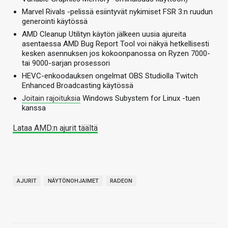
Marvel Rivals -pelissä esiintyvät nykimiset FSR 3:n ruudun
generointi käytössä
AMD Cleanup Utilityn käytön jälkeen uusia ajureita
asentaessa AMD Bug Report Tool voi näkyä hetkellisesti
kesken asennuksen jos kokoonpanossa on Ryzen 7000-
tai 9000-sarjan prosessori
HEVC-enkoodauksen ongelmat OBS Studiolla Twitch
Enhanced Broadcasting käytössä
Joitain rajoituksia
Windows Subystem for Linux -tuen
kanssa
Lataa AMD:n ajurit täältä
AJURIT
NÄYTÖNOHJAIMET
RADEON