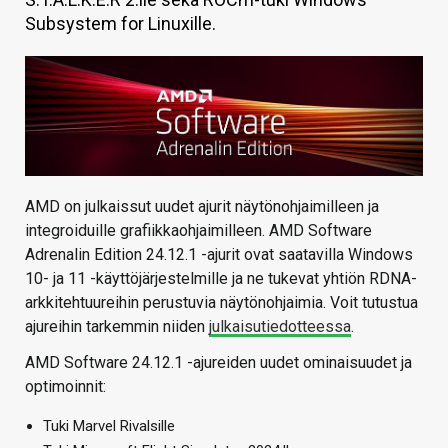
Subsystem for Linuxille.
KAUPPA
VAIHDA TEEMA
HAKU
AMD on julkaissut uudet ajurit näytönohjaimilleen ja
integroiduille grafiikkaohjaimilleen. AMD Software
Adrenalin Edition 24.12.1 -ajurit ovat saatavilla Windows
10- ja 11 -käyttöjärjestelmille ja ne tukevat yhtiön RDNA-
arkkitehtuureihin perustuvia näytönohjaimia. Voit tutustua
ajureihin tarkemmin niiden
julkaisutiedotteessa
.
AMD Software 24.12.1 -ajureiden uudet ominaisuudet ja
optimoinnit:
Tuki Marvel Rivalsille