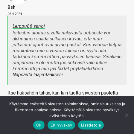
Bsh
26.4.2024
Lerppu86 sanoi
Io-techin aloitus sivulla näkyvästä uutisesta voi
äkkinäinen saada sellaisen kuvan, että juuri
julkaistut ajurit ovat aivan paskat. Kun vanhaa ketjua
muokataan niin sivuston lukijan on syytä olla
tarkkana kommenttien päiväyksien kanssa. Sinällään
ongelmaa ei ole mutta jos sokeasti vain lukee
kommentteja niin jää faktat pöytälaatikkoon.
Napsauta laajentaaksesi…
Itse haksahdin tähän, kun luin tuolta sivuston puolelta
kommenttiketjua. Sitä tuli luettua sen vuoksi, kun kiinnitti
Käytämme evästeitä sivuston toiminnoissa, ominaisuuksissa ja
huomion, että uuteen ajuriin on tullut melkoinen kasa
liikenteen analysoinnissa. Käyttämällä sivustoa hyväksyt
kommentteja. Aika kauan ihmettelin, että onpa uudessa
evästeiden käytön.
ajurissa paljon ongelmia. Sitten tätä postausta
Ok
En hyväksy
Lisätietoja
edellisestä "uutta ajuria pukkaa" -viestistä tajusin alkaa