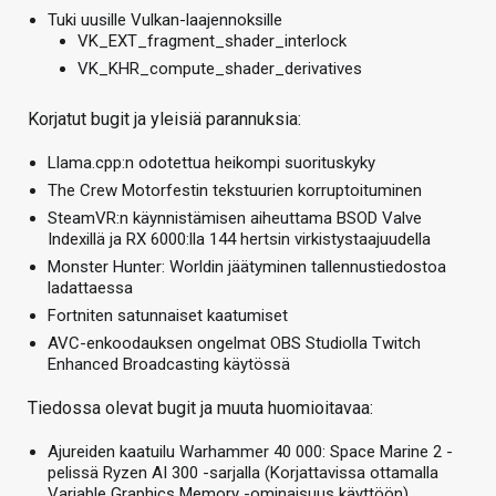
Tuki uusille Vulkan-laajennoksille
VK_EXT_fragment_shader_interlock
VK_KHR_compute_shader_derivatives
Korjatut bugit ja yleisiä parannuksia:
Llama.cpp:n odotettua heikompi suorituskyky
The Crew Motorfestin tekstuurien korruptoituminen
SteamVR:n käynnistämisen aiheuttama BSOD Valve
Indexillä ja RX 6000:lla 144 hertsin virkistystaajuudella
Monster Hunter: Worldin jäätyminen tallennustiedostoa
ladattaessa
Fortniten satunnaiset kaatumiset
AVC-enkoodauksen ongelmat OBS Studiolla Twitch
Enhanced Broadcasting käytössä
Tiedossa olevat bugit ja muuta huomioitavaa:
Ajureiden kaatuilu Warhammer 40 000: Space Marine 2 -
pelissä Ryzen AI 300 -sarjalla (Korjattavissa ottamalla
Variable Graphics Memory -ominaisuus käyttöön)