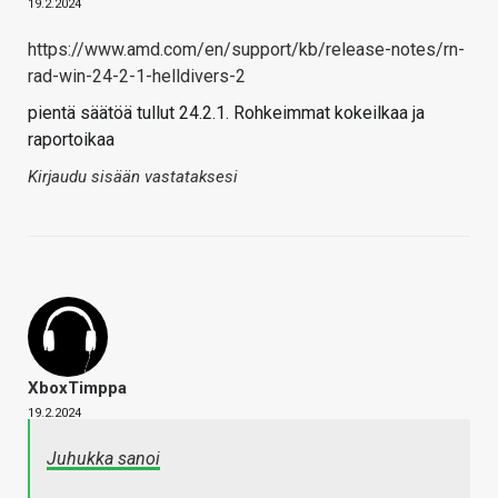
19.2.2024
https://www.amd.com/en/support/kb/release-notes/rn-
rad-win-24-2-1-helldivers-2
pientä säätöä tullut 24.2.1. Rohkeimmat kokeilkaa ja
raportoikaa
Kirjaudu sisään vastataksesi
XboxTimppa
19.2.2024
Juhukka sanoi