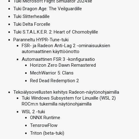
Tuki Microsoft Flight Simulator 2024:lle
Tuki Dragon Age: The Veilguardille
Tuki Slitterheadille
Tuki Delta Forcelle
Tuki S.T.A.L.K.E.R. 2: Heart of Chornobylille
Paranneltu HYPR-Tune-tuki
FSR- ja Radeon Anti-Lag 2 -ominaisuuksien
automaattinen käyttöönotto
Automaattinen FSR 3 -konfiguraatio
Horizon Zero Dawn Remastered
MechWarrior 5: Clans
Red Dead Redemption 2
Tekoälysovellusten kehitys Radeon-näytönohjaimilla
Tuki Windows Subsystem for Linuxille (WSL 2)
ROCm:n tukemilla näytönohjaimilla
WSL 2 -tuki
ONNX Runtime
TensrowFlow
Triton (beta-tuki)