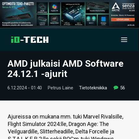
AMD julkaisi AMD Software
UUTISET
24.12.1 -ajurit
ARTIKKELIT
6.12.2024 - 01:40
Petrus Laine
Tietotekniikka
56
VIDEOT
TECHBBS
Ajureissa on mukana mm. tuki Marvel Rivalsille,
TIETOA
Flight Simulator 2024:lle, Dragon Age: The
Veilguardille, Slitterheadille, Delta Forcelle ja
HINTA.FI
S.T.A.L.K.E.R 2:lle sekä ROCm-tuki Windows