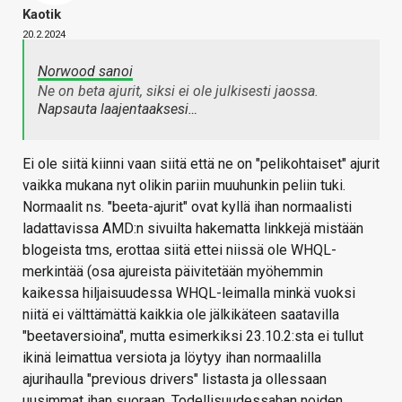
Kaotik
20.2.2024
Norwood sanoi
Ne on beta ajurit, siksi ei ole julkisesti jaossa.
Napsauta laajentaaksesi…
Ei ole siitä kiinni vaan siitä että ne on "pelikohtaiset" ajurit
vaikka mukana nyt olikin pariin muuhunkin peliin tuki.
Normaalit ns. "beeta-ajurit" ovat kyllä ihan normaalisti
ladattavissa AMD:n sivuilta hakematta linkkejä mistään
blogeista tms, erottaa siitä ettei niissä ole WHQL-
merkintää (osa ajureista päivitetään myöhemmin
kaikessa hiljaisuudessa WHQL-leimalla minkä vuoksi
niitä ei välttämättä kaikkia ole jälkikäteen saatavilla
"beetaversioina", mutta esimerkiksi 23.10.2:sta ei tullut
ikinä leimattua versiota ja löytyy ihan normaalilla
ajurihaulla "previous drivers" listasta ja ollessaan
uusimmat ihan suoraan. Todellisuudessahan noiden