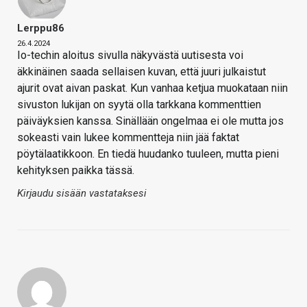
Lerppu86
26.4.2024
Io-techin aloitus sivulla näkyvästä uutisesta voi
äkkinäinen saada sellaisen kuvan, että juuri julkaistut
ajurit ovat aivan paskat. Kun vanhaa ketjua muokataan niin
sivuston lukijan on syytä olla tarkkana kommenttien
päiväyksien kanssa. Sinällään ongelmaa ei ole mutta jos
sokeasti vain lukee kommentteja niin jää faktat
pöytälaatikkoon. En tiedä huudanko tuuleen, mutta pieni
kehityksen paikka tässä.
Kirjaudu sisään vastataksesi