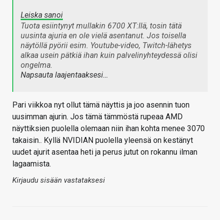
Leiska sanoi
Tuota esiintynyt mullakin 6700 XT:llä, tosin tätä
uusinta ajuria en ole vielä asentanut. Jos toisella
näytöllä pyörii esim. Youtube-video, Twitch-lähetys
alkaa usein pätkiä ihan kuin palvelinyhteydessä olisi
ongelma.
Napsauta laajentaaksesi…
Pari viikkoa nyt ollut tämä näyttis ja joo asennin tuon
uusimman ajurin. Jos tämä tämmöstä rupeaa AMD
näyttiksien puolella olemaan niin ihan kohta menee 3070
takaisin.. Kyllä NVIDIAN puolella yleensä on kestänyt
uudet ajurit asentaa heti ja perus jutut on rokannu ilman
lagaamista.
Kirjaudu sisään vastataksesi