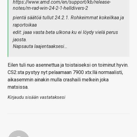
https://www.amd.com/en/support/kb/release-
notes/rn-rad-win-24-2-1-helldivers-2
pientä säätöä tullut 24.2.1. Rohkeimmat kokeilkaa ja
raportoikaa
edit: jaaa vasta beta ulkona ku ei löydy vielä perus
jaosta.
Napsauta laajentaaksesi…
Eilen tuli nuo asennettua ja toistaiseksi on toiminut hyvin.
CS2:sta pystyy nyt pelaamaan 7900 xtx:llä normaalisti,
aikasemmin ainakin mulla crashaili melkein joka
matsissa.
Kirjaudu sisään vastataksesi