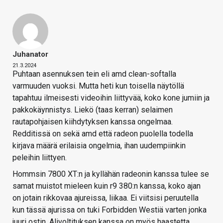
Juhanator
21.3.2024
Puhtaan asennuksen tein eli amd clean-softalla
varmuuden vuoksi. Mutta heti kun toisella näytöllä
tapahtuu ilmeisesti videoihin liittyvää, koko kone jumiin ja
pakkokäynnistys. Liekö (taas kerran) selaimen
rautapohjaisen kiihdytyksen kanssa ongelmaa.
Redditissä on sekä amd että radeon puolella todella
kirjava määrä erilaisia ongelmia, ihan uudempiinkin
peleihin liittyen.
Hommsin 7800 XT:n ja kyllähän radeonin kanssa tulee se
samat muistot mieleen kuin r9 380:n kanssa, koko ajan
on jotain rikkovaa ajureissa, liikaa. Ei viitsisi peruutella
kun tässä ajurissa on tuki Forbidden Westiä varten jonka
juuri ostin. Alivoltituksen kanssa on myös haastetta,