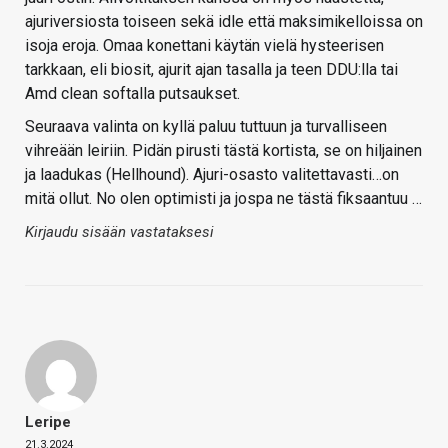
ajuriversiosta toiseen sekä idle että maksimikelloissa on
isoja eroja. Omaa konettani käytän vielä hysteerisen
tarkkaan, eli biosit, ajurit ajan tasalla ja teen DDU:lla tai
Amd clean softalla putsaukset.
Seuraava valinta on kyllä paluu tuttuun ja turvalliseen
vihreään leiriin. Pidän pirusti tästä kortista, se on hiljainen
ja laadukas (Hellhound). Ajuri-osasto valitettavasti…on
mitä ollut. No olen optimisti ja jospa ne tästä fiksaantuu …
Kirjaudu sisään vastataksesi
Leripe
21.3.2024