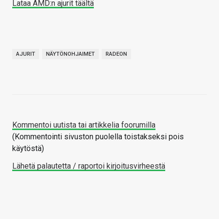
Lataa AMD:n ajurit täältä
AJURIT
NÄYTÖNOHJAIMET
RADEON
Kommentoi uutista tai artikkelia foorumilla
(Kommentointi sivuston puolella toistakseksi pois
käytöstä)
Lähetä palautetta / raportoi kirjoitusvirheestä