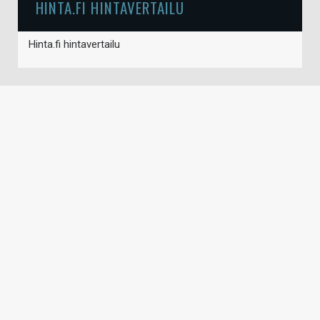
HINTA.FI HINTAVERTAILU
Hinta.fi hintavertailu