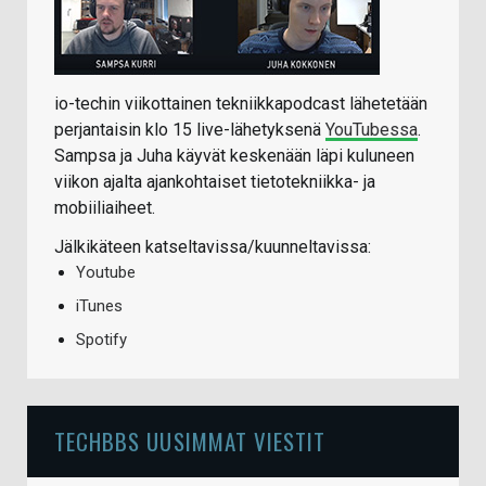
io-techin viikottainen tekniikkapodcast lähetetään
perjantaisin klo 15 live-lähetyksenä
YouTubessa
.
Sampsa ja Juha käyvät keskenään läpi kuluneen
viikon ajalta ajankohtaiset tietotekniikka- ja
mobiiliaiheet.
Jälkikäteen katseltavissa/kuunneltavissa:
Youtube
iTunes
Spotify
TECHBBS UUSIMMAT VIESTIT