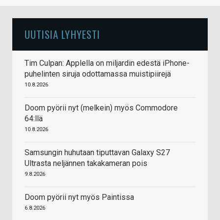
UUTISIA LYHYESTI
Tim Culpan: Applella on miljardin edestä iPhone-
puhelinten siruja odottamassa muistipiirejä
10.8.2026
Doom pyörii nyt (melkein) myös Commodore
64:llä
10.8.2026
Samsungin huhutaan tiputtavan Galaxy S27
Ultrasta neljännen takakameran pois
9.8.2026
Doom pyörii nyt myös Paintissa
6.8.2026