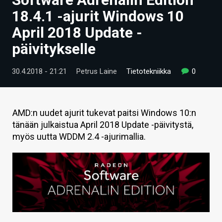
ARTIKKELIT
18.4.1 -ajurit Windows 10
April 2018 Update -
VIDEOT
päivitykselle
TECHBBS
30.4.2018 - 21:21
Petrus Laine
Tietotekniikka
0
TIETOA
HINTA.FI
AMD:n uudet ajurit tukevat paitsi Windows 10:n
KAUPPA
tänään julkaistua April 2018 Update -päivitystä,
myös uutta WDDM 2.4 -ajurimallia.
VAIHDA TEEMA
HAKU