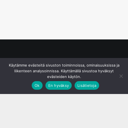
© S&J Media Oy
Käytämme evästeitä sivuston toiminnoissa, ominaisuuksissa ja
liikenteen analysoinnissa. Käyttämällä sivustoa hyväksyt
evästeiden käytön.
Ok
En hyväksy
Lisätietoja
;