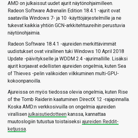
AMD on julkaissut uudet ajurit näytönohjaimilleen.
Radeon Software Adrenalin Edition 18.4.1 -ajurit ovat
saatavilla Windows 7- ja 10 -käyttöjärjestelmille ja ne
tukevat kaikkia yhtiön GCN-arkkitehtuureihin perustuvia
näytönohjaimia.
Radeon Software 18.4.1 -ajureiden merkittävimmät
uudistukset ovat virallinen tuki Windows 10 April 2018
Update -päivitykselle ja WDDM 2.4 -ajurimallille. Lisäksi
ajurit korjaavat edellisten ajureiden ongelmia, kuten Sea
of Thieves -pelin valikoiden vilkkuminen multi-GPU-
kokoonpanoilla.
Ajureissa on myös tiedossa olevia ongelmia, kuten Rise
of the Tomb Raiderin kaatuminen DirectX 12 -rajapinnalla.
Koska AMD:n verkkosivuilla on ongelmia ajureiden
virallisen
julkaisutiedotteen
kanssa, kannattaa
muutoslogiin tutustua toistaiseksi
ajureiden Reddit-
ketjussa
.