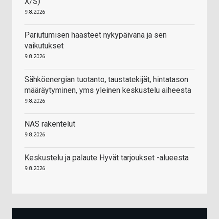
X/S)
9.8.2026
Pariutumisen haasteet nykypäivänä ja sen
vaikutukset
9.8.2026
Sähköenergian tuotanto, taustatekijät, hintatason
määräytyminen, yms yleinen keskustelu aiheesta
9.8.2026
NAS rakentelut
9.8.2026
Keskustelu ja palaute Hyvät tarjoukset -alueesta
9.8.2026