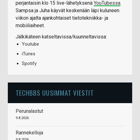
perjantaisin klo 15 live-lähetyksenä
YouTubessa
.
Sampsa ja Juha käyvät keskenään läpi kuluneen
viikon ajalta ajankohtaiset tietotekniikka- ja
mobiiliaiheet.
Jälkikäteen katseltavissa/kuunneltavissa:
Youtube
iTunes
Spotify
TECHBBS UUSIMMAT VIESTIT
Perunalastut
9.8.2026
Rannekelloja
9.8.2026