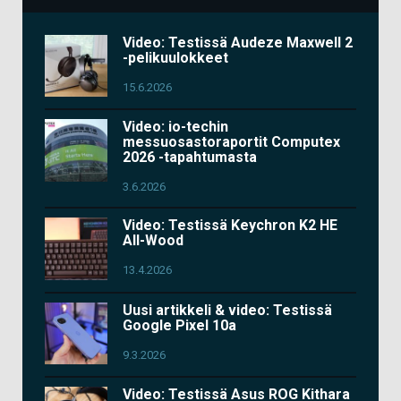
Video: Testissä Audeze Maxwell 2
-pelikuulokkeet
15.6.2026
Video: io-techin
messuosastoraportit Computex
2026 -tapahtumasta
3.6.2026
Video: Testissä Keychron K2 HE
All-Wood
13.4.2026
Uusi artikkeli & video: Testissä
Google Pixel 10a
9.3.2026
Video: Testissä Asus ROG Kithara