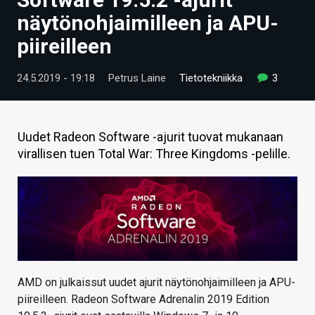
ARTIKKELIT
näytönohjaimilleen ja APU-
piireilleen
VIDEOT
TECHBBS
24.5.2019 - 19:18
Petrus Laine
Tietotekniikka
3
TIETOA
HINTA.FI
Uudet Radeon Software -ajurit tuovat mukanaan
virallisen tuen Total War: Three Kingdoms -pelille.
KAUPPA
VAIHDA TEEMA
HAKU
AMD on julkaissut uudet ajurit näytönohjaimilleen ja APU-
piireilleen. Radeon Software Adrenalin 2019 Edition