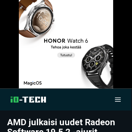
AMD julkaisi uudet Radeon
UUTISET
Software 19.5.2 -ajurit