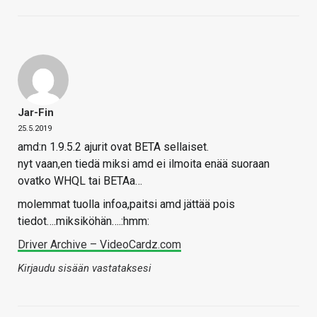
Jar-Fin
25.5.2019
amd:n 1.9.5.2 ajurit ovat BETA sellaiset.
nyt vaan,en tiedä miksi amd ei ilmoita enää suoraan
ovatko WHQL tai BETAa…
molemmat tuolla infoa,paitsi amd jättää pois
tiedot….miksiköhän….:hmm:
Driver Archive – VideoCardz.com
Kirjaudu sisään vastataksesi