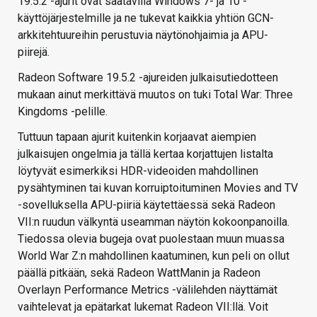
19.5.2 -ajurit ovat saatavilla Windows 7- ja 10 -
käyttöjärjestelmille ja ne tukevat kaikkia yhtiön GCN-
arkkitehtuureihin perustuvia näytönohjaimia ja APU-
piirejä.
Radeon Software 19.5.2 -ajureiden julkaisutiedotteen
mukaan ainut merkittävä muutos on tuki Total War: Three
Kingdoms -pelille.
Tuttuun tapaan ajurit kuitenkin korjaavat aiempien
julkaisujen ongelmia ja tällä kertaa korjattujen listalta
löytyvät esimerkiksi HDR-videoiden mahdollinen
pysähtyminen tai kuvan korruiptoituminen Movies and TV
-sovelluksella APU-piiriä käytettäessä sekä Radeon
VII:n ruudun välkyntä useamman näytön kokoonpanoilla.
Tiedossa olevia bugeja ovat puolestaan muun muassa
World War Z:n mahdollinen kaatuminen, kun peli on ollut
päällä pitkään, sekä Radeon WattManin ja Radeon
Overlayn Performance Metrics -välilehden näyttämät
vaihtelevat ja epätarkat lukemat Radeon VII:llä. Voit