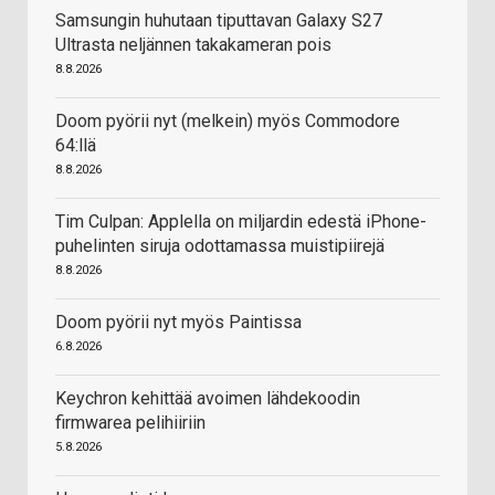
Samsungin huhutaan tiputtavan Galaxy S27
Ultrasta neljännen takakameran pois
8.8.2026
Doom pyörii nyt (melkein) myös Commodore
64:llä
8.8.2026
Tim Culpan: Applella on miljardin edestä iPhone-
puhelinten siruja odottamassa muistipiirejä
8.8.2026
Doom pyörii nyt myös Paintissa
6.8.2026
Keychron kehittää avoimen lähdekoodin
firmwarea pelihiiriin
5.8.2026