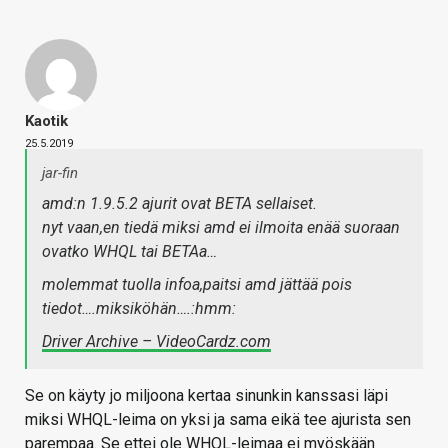
Kaotik
25.5.2019
jar-fin
amd:n 1.9.5.2 ajurit ovat BETA sellaiset.
nyt vaan,en tiedä miksi amd ei ilmoita enää suoraan
ovatko WHQL tai BETAa…
molemmat tuolla infoa,paitsi amd jättää pois
tiedot….miksiköhän….:hmm:
Driver Archive – VideoCardz.com
Se on käyty jo miljoona kertaa sinunkin kanssasi läpi
miksi WHQL-leima on yksi ja sama eikä tee ajurista sen
parempaa. Se ettei ole WHQL-leimaa ei myöskään