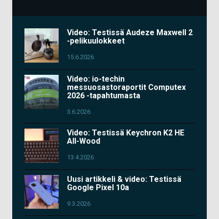
Video: Testissä Audeze Maxwell 2
-pelikuulokkeet
15.6.2026
Video: io-techin
messuosastoraportit Computex
2026 -tapahtumasta
3.6.2026
Video: Testissä Keychron K2 HE
All-Wood
13.4.2026
Uusi artikkeli & video: Testissä
Google Pixel 10a
9.3.2026