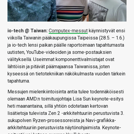
io-tech @ Taiwan:
Computex-messut
käynnistyvät ensi
viikolla Taiwanin pääkaupungissa Taipeissa (28.5. – 1.6.)
ja io-tech lensi paikan päälle raportoimaan tapahtumasta
uutisten, YouTube-videoiden ja some-postauksien
välityksellä. Useimmat komponenttivalmistajat ovat
lähtöisin ja pitävät päämajaansa Taiwanissa, joten
kyseessä on tietotekniikan näkökulmasta vuoden tärkein
tapahtuma.
Messujen mielenkiintoisinta antia tulee todennäköisesti
olemaan AMD:n toimitusjohtaja Lisa Sun keynote-esitys
heti maanantaina, sillä yhtiön odotetaan kertovan
lisätietoja tulevista Zen 2 -arkkitehtuuriin perustuvista 3.
sukupolven Ryzen-prosessoreista ja Navi-grafiikka-
arkkitehtuuriin perustuvista näytönohjaimista. Keynote-