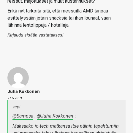
reissut, majoitukset ja muut kustannukset?
Enkä nyt tarkoita sitä, että messuilla AMD tarjoaa
esittelyssään jotain snäcksiä tai ihan lounaat, vaan
lähinnä lentolippuja / hotelleja.
Kirjaudu sisään vastataksesi
Juha Kokkonen
27.5.2019
zepi
@Sampsa
,
@Juha Kokkonen
:
Maksaako io-tech matkansa itse näihin tapahtumiin,