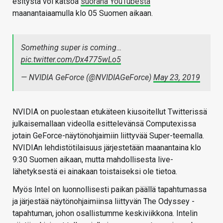
esitystä voi katsoa
suorana YouTubesta
maanantaiaamulla klo 05 Suomen aikaan.
Something super is coming…
pic.twitter.com/Dx4775wLo5
— NVIDIA GeForce (@NVIDIAGeForce)
May 23, 2019
NVIDIA on puolestaan etukäteen kiusoitellut Twitterissä
julkaisemallaan videolla esittelevänsä Computexissa
jotain GeForce-näytönohjaimiin liittyvää Super-teemalla.
NVIDIAn lehdistötilaisuus järjestetään maanantaina klo
9:30 Suomen aikaan, mutta mahdollisesta live-
lähetyksestä ei ainakaan toistaiseksi ole tietoa.
Myös Intel on luonnollisesti paikan päällä tapahtumassa
ja järjestää näytönohjaimiinsa liittyvän The Odyssey -
tapahtuman, johon osallistumme keskiviikkona. Intelin