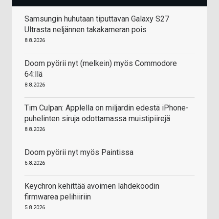
Samsungin huhutaan tiputtavan Galaxy S27
Ultrasta neljännen takakameran pois
8.8.2026
Doom pyörii nyt (melkein) myös Commodore
64:llä
8.8.2026
Tim Culpan: Applella on miljardin edestä iPhone-
puhelinten siruja odottamassa muistipiirejä
8.8.2026
Doom pyörii nyt myös Paintissa
6.8.2026
Keychron kehittää avoimen lähdekoodin
firmwarea pelihiiriin
5.8.2026