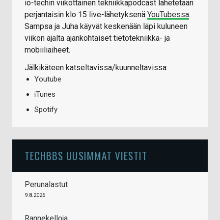
io-techin viikottainen tekniikkapodcast lähetetään
perjantaisin klo 15 live-lähetyksenä
YouTubessa
.
Sampsa ja Juha käyvät keskenään läpi kuluneen
viikon ajalta ajankohtaiset tietotekniikka- ja
mobiiliaiheet.
Jälkikäteen katseltavissa/kuunneltavissa:
Youtube
iTunes
Spotify
TECHBBS UUSIMMAT VIESTIT
Perunalastut
9.8.2026
Rannekelloja