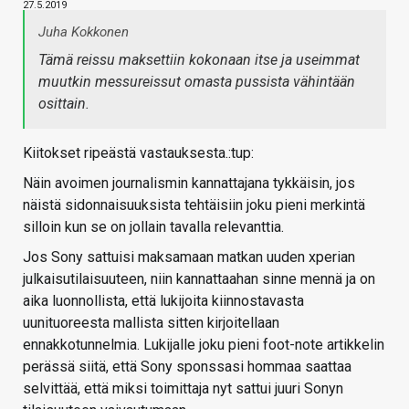
27.5.2019
Juha Kokkonen
Tämä reissu maksettiin kokonaan itse ja useimmat
muutkin messureissut omasta pussista vähintään
osittain.
Kiitokset ripeästä vastauksesta.:tup:
Näin avoimen journalismin kannattajana tykkäisin, jos
näistä sidonnaisuuksista tehtäisiin joku pieni merkintä
silloin kun se on jollain tavalla relevanttia.
Jos Sony sattuisi maksamaan matkan uuden xperian
julkaisutilaisuuteen, niin kannattaahan sinne mennä ja on
aika luonnollista, että lukijoita kiinnostavasta
uunituoreesta mallista sitten kirjoitellaan
ennakkotunnelmia. Lukijalle joku pieni foot-note artikkelin
perässä siitä, että Sony sponssasi hommaa saattaa
selvittää, että miksi toimittaja nyt sattui juuri Sonyn