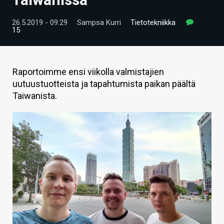
ARTIKKELIT
26.5.2019 - 09:29
Sampsa Kurri
Tietotekniikka
15
VIDEOT
TECHBBS
Raportoimme ensi viikolla valmistajien
TIETOA
uutuustuotteista ja tapahtumista paikan päältä
Taiwanista.
HINTA.FI
KAUPPA
VAIHDA TEEMA
HAKU