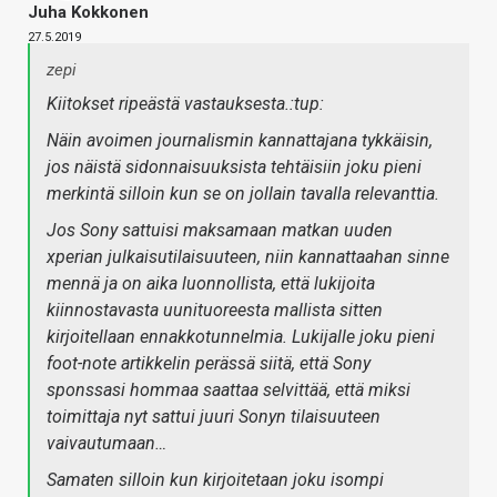
Juha Kokkonen
27.5.2019
zepi
Kiitokset ripeästä vastauksesta.:tup:
Näin avoimen journalismin kannattajana tykkäisin,
jos näistä sidonnaisuuksista tehtäisiin joku pieni
merkintä silloin kun se on jollain tavalla relevanttia.
Jos Sony sattuisi maksamaan matkan uuden
xperian julkaisutilaisuuteen, niin kannattaahan sinne
mennä ja on aika luonnollista, että lukijoita
kiinnostavasta uunituoreesta mallista sitten
kirjoitellaan ennakkotunnelmia. Lukijalle joku pieni
foot-note artikkelin perässä siitä, että Sony
sponssasi hommaa saattaa selvittää, että miksi
toimittaja nyt sattui juuri Sonyn tilaisuuteen
vaivautumaan…
Samaten silloin kun kirjoitetaan joku isompi