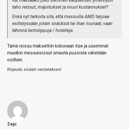
vai maksaako joku ulkoinen kaupallisen yhteistyön
taho reissut, majoitukset ja muut kustannukset?
Enkä nyt tarkoita sitä, että messuilla AMD tarjoaa
esittelyssään jotain snäcksiä tai ihan lounaat, vaan
lähinnä lentolippuja / hotelleja.
Tämä reissu maksettiin kokonaan itse ja useimmat
muutkin messureissut omasta pussista vähintään
osittain.
Kirjaudu sisään vastataksesi
Zepi