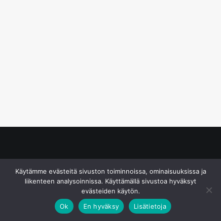
© S&J Media Oy
Käytämme evästeitä sivuston toiminnoissa, ominaisuuksissa ja
liikenteen analysoinnissa. Käyttämällä sivustoa hyväksyt
evästeiden käytön.
Ok
En hyväksy
Lisätietoja