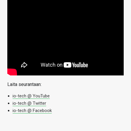
Laita seurantaan:
io-tech @ YouTube
io-tech @ Twitter
io-tech @ Facebook