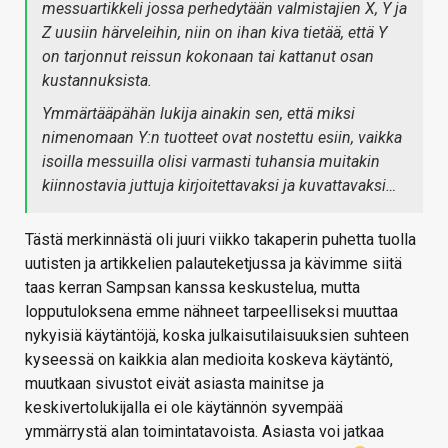
messuartikkeli jossa perhedytään valmistajien X, Y ja
Z uusiin härveleihin, niin on ihan kiva tietää, että Y
on tarjonnut reissun kokonaan tai kattanut osan
kustannuksista.
Ymmärtääpähän lukija ainakin sen, että miksi
nimenomaan Y:n tuotteet ovat nostettu esiin, vaikka
isoilla messuilla olisi varmasti tuhansia muitakin
kiinnostavia juttuja kirjoitettavaksi ja kuvattavaksi…
Tästä merkinnästä oli juuri viikko takaperin puhetta tuolla
uutisten ja artikkelien palauteketjussa ja kävimme siitä
taas kerran Sampsan kanssa keskustelua, mutta
lopputuloksena emme nähneet tarpeelliseksi muuttaa
nykyisiä käytäntöjä, koska julkaisutilaisuuksien suhteen
kyseessä on kaikkia alan medioita koskeva käytäntö,
muutkaan sivustot eivät asiasta mainitse ja
keskivertolukijalla ei ole käytännön syvempää
ymmärrystä alan toimintatavoista. Asiasta voi jatkaa