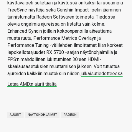
käyttävä peli suljetaan ja käytössä on kaksi tai useampia
FreeSync-näyttöjä sekä Genshin Impact -pelin jääminen
tunnistumatta Radeon Softwaren toimesta. Tiedossa
olevia ongelmia ajureissa on listattu vain kolme:
Enhanced Syncin joillain kokoonpanoilla aiheuttama
musta ruutu, Performance Metrics Overlayn ja
Performance Tuning -välilehden ilmoittamat liian korkeat
lepokellotaajuudet RX 5700 -sarjan näytönohjaimilla ja
FPS:n mahdollinen lukittuminen 30:een HDMI-
skaalausasetuksien muuttamisen jälkeen. Voit tutustua
ajureiden kaikkiin muutoksiin niiden
julkaisutiedotteessa
.
Lataa AMD:n ajurit täältä
AJURIT
NÄYTÖNOHJAIMET
RADEON