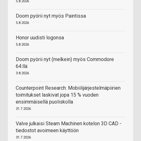
5.8.2026
Doom pyörii nyt myös Paintissa
5.8.2026
Honor uudisti logonsa
5.8.2026
Doom pyörii nyt (melkein) myös Commodore
64:llä
3.8.2026
Counterpoint Research: Mobiilijärjestelmäpiirien
toimitukset laskivat jopa 15 % vuoden
ensimmäisellä puoliskolla
31.7.2026
Valve julkaisi Steam Machinen kotelon 3D CAD -
tiedostot avoimeen käyttöön
31.7.2026