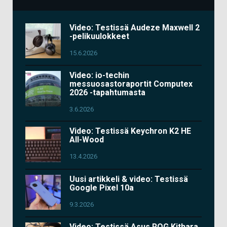
Video: Testissä Audeze Maxwell 2
-pelikuulokkeet
15.6.2026
Video: io-techin
messuosastoraportit Computex
2026 -tapahtumasta
3.6.2026
Video: Testissä Keychron K2 HE
All-Wood
13.4.2026
Uusi artikkeli & video: Testissä
Google Pixel 10a
9.3.2026
Video: Testissä Asus ROG Kithara