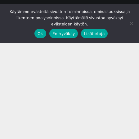
© S&J Media Oy
Käytämme evästeitä sivuston toiminnoissa, ominaisuuksissa ja
liikenteen analysoinnissa. Käyttämällä sivustoa hyväksyt
evästeiden käytön.
Ok
En hyväksy
Lisätietoja
;