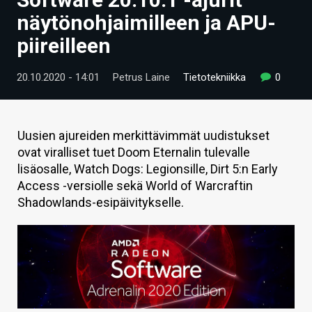
ARTIKKELIT
näytönohjaimilleen ja APU-
piireilleen
VIDEOT
TECHBBS
20.10.2020 - 14:01
Petrus Laine
Tietotekniikka
0
TIETOA
HINTA.FI
Uusien ajureiden merkittävimmät uudistukset
ovat viralliset tuet Doom Eternalin tulevalle
KAUPPA
lisäosalle, Watch Dogs: Legionsille, Dirt 5:n Early
Access -versiolle sekä World of Warcraftin
VAIHDA TEEMA
Shadowlands-esipäivitykselle.
HAKU