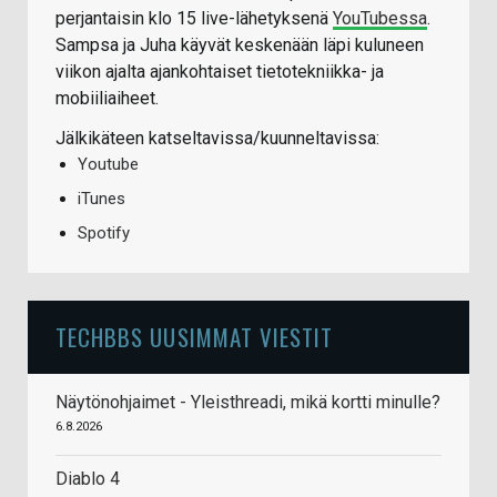
perjantaisin klo 15 live-lähetyksenä
YouTubessa
.
Sampsa ja Juha käyvät keskenään läpi kuluneen
viikon ajalta ajankohtaiset tietotekniikka- ja
mobiiliaiheet.
Jälkikäteen katseltavissa/kuunneltavissa:
Youtube
iTunes
Spotify
TECHBBS UUSIMMAT VIESTIT
Näytönohjaimet - Yleisthreadi, mikä kortti minulle?
6.8.2026
Diablo 4