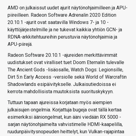
AMD on julkaissut uudet ajurit näytönohjaimilleen ja APU-
piireilleen. Radeon Software Adrenalin 2020 Edition
20.10.1 -ajurit ovat saatavilla Windows 7- ja 10 -
käyttöjärjestelmille ja ne tukevat kaikkia yhtiön GCN- ja
RDNA-arkkitehtuureihin perustuvia näytönohjaimia ja
APU-piirejä.
Radeon Software 20.10.1 -ajureiden merkittävimmät
uudistukset ovat viralliset tuet Doom Eternalin tulevalle
The Ancient Gods -lisäosalle, Watch Dogs: Legionsille,
Dirt 5:n Early Access -versiolle sekä World of Warcraftin
Shadowlands esipäivitykselle. Julkaisutiedoissa ei
kerrota mahdollisista muutoksista suorituskykyyn.
Tuttuun tapaan ajureissa korjataan myös aiempien
julkaisujen ongelmia. Korjattuja bugeja ovat tällä kertaa
esimerkiksi ääniongelmat, kun ääni viedään RX 5000 -
sarjan näytönohjaimelta vahvistimelle HDMI-kaapelilla,
ruudunpäivitysnopeuden heittelyt, kun Vulkan-rajapintaa