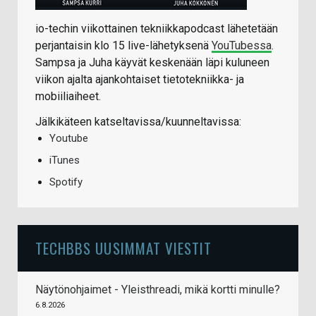
io-techin viikottainen tekniikkapodcast lähetetään
perjantaisin klo 15 live-lähetyksenä
YouTubessa
.
Sampsa ja Juha käyvät keskenään läpi kuluneen
viikon ajalta ajankohtaiset tietotekniikka- ja
mobiiliaiheet.
Jälkikäteen katseltavissa/kuunneltavissa:
Youtube
iTunes
Spotify
TECHBBS UUSIMMAT VIESTIT
Näytönohjaimet - Yleisthreadi, mikä kortti minulle?
6.8.2026