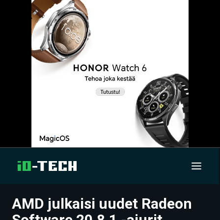
AMD julkaisi uudet Radeon
UUTISET
Software 20.8.1 -ajurit