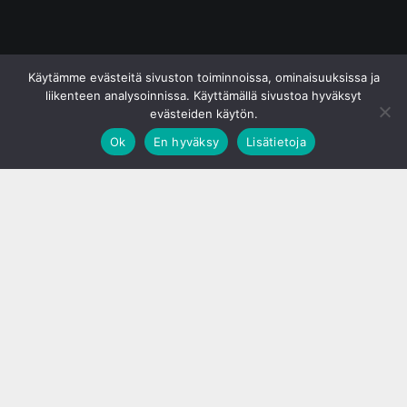
© S&J Media Oy
Käytämme evästeitä sivuston toiminnoissa, ominaisuuksissa ja
liikenteen analysoinnissa. Käyttämällä sivustoa hyväksyt
evästeiden käytön.
Ok
En hyväksy
Lisätietoja
;