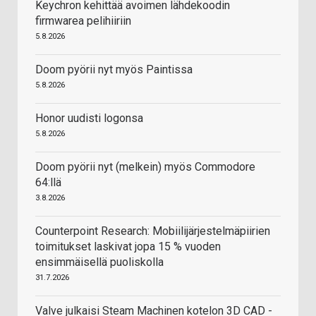
Keychron kehittää avoimen lähdekoodin
firmwarea pelihiiriin
5.8.2026
Doom pyörii nyt myös Paintissa
5.8.2026
Honor uudisti logonsa
5.8.2026
Doom pyörii nyt (melkein) myös Commodore
64:llä
3.8.2026
Counterpoint Research: Mobiilijärjestelmäpiirien
toimitukset laskivat jopa 15 % vuoden
ensimmäisellä puoliskolla
31.7.2026
Valve julkaisi Steam Machinen kotelon 3D CAD -