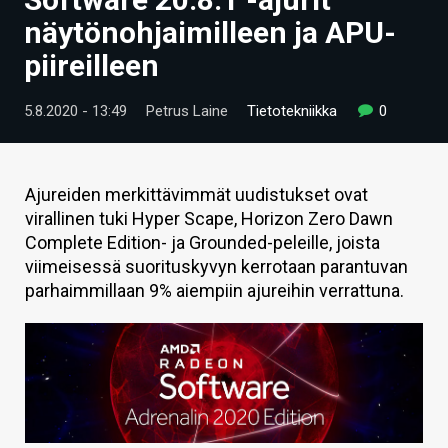
ARTIKKELIT
näytönohjaimilleen ja APU-
piireilleen
VIDEOT
TECHBBS
5.8.2020 - 13:49
Petrus Laine
Tietotekniikka
0
TIETOA
HINTA.FI
Ajureiden merkittävimmät uudistukset ovat
virallinen tuki Hyper Scape, Horizon Zero Dawn
KAUPPA
Complete Edition- ja Grounded-peleille, joista
viimeisessä suorituskyvyn kerrotaan parantuvan
VAIHDA TEEMA
parhaimmillaan 9% aiempiin ajureihin verrattuna.
HAKU