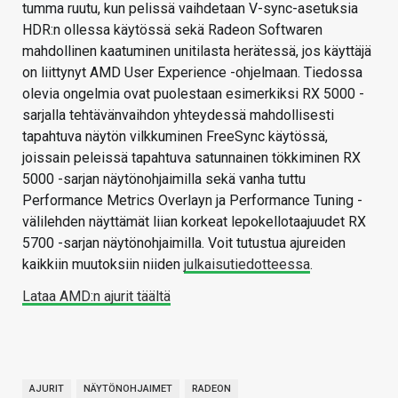
tumma ruutu, kun pelissä vaihdetaan V-sync-asetuksia
HDR:n ollessa käytössä sekä Radeon Softwaren
mahdollinen kaatuminen unitilasta herätessä, jos käyttäjä
on liittynyt AMD User Experience -ohjelmaan. Tiedossa
olevia ongelmia ovat puolestaan esimerkiksi RX 5000 -
sarjalla tehtävänvaihdon yhteydessä mahdollisesti
tapahtuva näytön vilkkuminen FreeSync käytössä,
joissain peleissä tapahtuva satunnainen tökkiminen RX
5000 -sarjan näytönohjaimilla sekä vanha tuttu
Performance Metrics Overlayn ja Performance Tuning -
välilehden näyttämät liian korkeat lepokellotaajuudet RX
5700 -sarjan näytönohjaimilla. Voit tutustua ajureiden
kaikkiin muutoksiin niiden
julkaisutiedotteessa
.
Lataa AMD:n ajurit täältä
AJURIT
NÄYTÖNOHJAIMET
RADEON