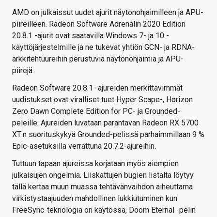
AMD on julkaissut uudet ajurit näytönohjaimilleen ja APU-
piireilleen. Radeon Software Adrenalin 2020 Edition
20.8.1 -ajurit ovat saatavilla Windows 7- ja 10 -
käyttöjärjestelmille ja ne tukevat yhtiön GCN- ja RDNA-
arkkitehtuureihin perustuvia näytönohjaimia ja APU-
piirejä.
Radeon Software 20.8.1 -ajureiden merkittävimmät
uudistukset ovat viralliset tuet Hyper Scape-, Horizon
Zero Dawn Complete Edition for PC- ja Grounded-
peleille. Ajureiden luvataan parantavan Radeon RX 5700
XT:n suorituskykyä Grounded-pelissä parhaimmillaan 9 %
Epic-asetuksilla verrattuna 20.7.2-ajureihin.
Tuttuun tapaan ajureissa korjataan myös aiempien
julkaisujen ongelmia. Liiskattujen bugien listalta löytyy
tällä kertaa muun muassa tehtävänvaihdon aiheuttama
virkistystaajuuden mahdollinen lukkiutuminen kun
FreeSync-teknologia on käytössä, Doom Eternal -pelin