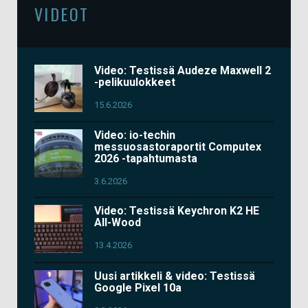
VIDEOT
Video: Testissä Audeze Maxwell 2
-pelikuulokkeet
15.6.2026
Video: io-techin
messuosastoraportit Computex
2026 -tapahtumasta
3.6.2026
Video: Testissä Keychron K2 HE
All-Wood
13.4.2026
Uusi artikkeli & video: Testissä
Google Pixel 10a