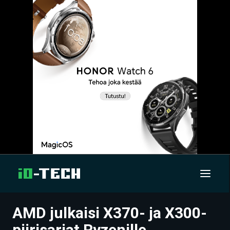
AMD julkaisi X370- ja X300-
UUTISET
piirisarjat Ryzenille,