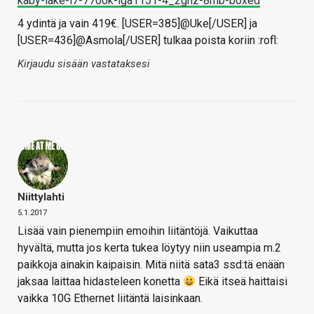
kaby-lake-i7-7700k-lga1151-4_2ghz-8mb-boxed
4 ydintä ja vain 419€. [USER=385]@Uke[/USER] ja
[USER=436]@Asmola[/USER] tulkaa poista koriin :rofl:
Kirjaudu sisään vastataksesi
Niittylahti
5.1.2017
Lisää vain pienempiin emoihin liitäntöjä. Vaikuttaa
hyvältä, mutta jos kerta tukea löytyy niin useampia m.2
paikkoja ainakin kaipaisin. Mitä niitä sata3 ssd:tä enään
jaksaa laittaa hidasteleen konetta
Eikä itseä haittaisi
vaikka 10G Ethernet liitäntä laisinkaan.