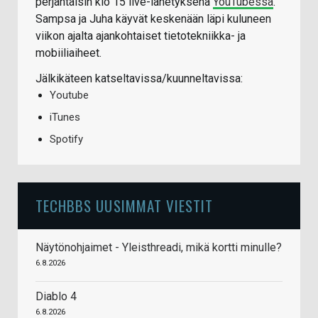
perjantaisin klo 15 live-lähetyksenä
YouTubessa
.
Sampsa ja Juha käyvät keskenään läpi kuluneen
viikon ajalta ajankohtaiset tietotekniikka- ja
mobiiliaiheet.
Jälkikäteen katseltavissa/kuunneltavissa:
Youtube
iTunes
Spotify
TECHBBS UUSIMMAT VIESTIT
Näytönohjaimet - Yleisthreadi, mikä kortti minulle?
6.8.2026
Diablo 4
6.8.2026