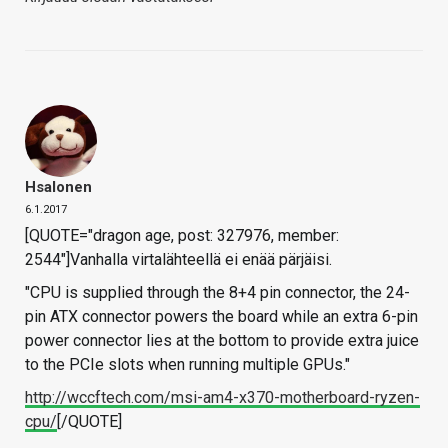
Hsalonen
6.1.2017
[QUOTE="dragon age, post: 327976, member:
2544"]Vanhalla virtalähteellä ei enää pärjäisi.
"CPU is supplied through the 8+4 pin connector, the 24-
pin ATX connector powers the board while an extra 6-pin
power connector lies at the bottom to provide extra juice
to the PCIe slots when running multiple GPUs."
http://wccftech.com/msi-am4-x370-motherboard-ryzen-
cpu/
[/QUOTE]