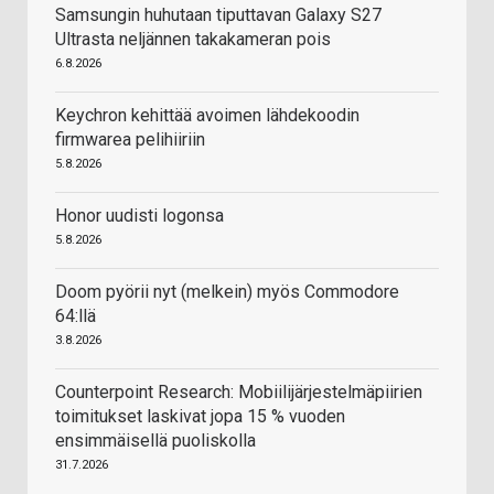
Samsungin huhutaan tiputtavan Galaxy S27
Ultrasta neljännen takakameran pois
6.8.2026
Keychron kehittää avoimen lähdekoodin
firmwarea pelihiiriin
5.8.2026
Honor uudisti logonsa
5.8.2026
Doom pyörii nyt (melkein) myös Commodore
64:llä
3.8.2026
Counterpoint Research: Mobiilijärjestelmäpiirien
toimitukset laskivat jopa 15 % vuoden
ensimmäisellä puoliskolla
31.7.2026