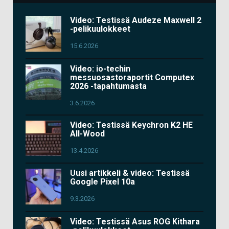
Video: Testissä Audeze Maxwell 2
-pelikuulokkeet
15.6.2026
Video: io-techin
messuosastoraportit Computex
2026 -tapahtumasta
3.6.2026
Video: Testissä Keychron K2 HE
All-Wood
13.4.2026
Uusi artikkeli & video: Testissä
Google Pixel 10a
9.3.2026
Video: Testissä Asus ROG Kithara