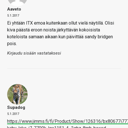
Aaveto
5.1.2017
Ei yhtään ITX emoa kuitenkaan ollut vielä näytillä. Olisi
kiva päästä eroon noista järkyttävän kokoisista
koteloista samaan aikaan kun päivittää sandy bridgen
pois.
Kirjaudu sisään vastataksesi
Supadog
5.1.2017
https://www.jimms.fi/fi/Product/Show/126316/bx80677i777