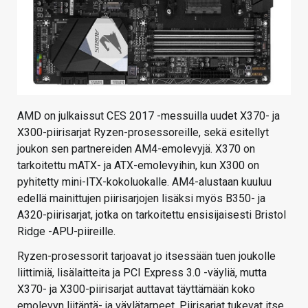
AMD on julkaissut CES 2017 -messuilla uudet X370- ja
X300-piirisarjat Ryzen-prosessoreille, sekä esitellyt
joukon sen partnereiden AM4-emolevyjä. X370 on
tarkoitettu mATX- ja ATX-emolevyihin, kun X300 on
pyhitetty mini-ITX-kokoluokalle. AM4-alustaan kuuluu
edellä mainittujen piirisarjojen lisäksi myös B350- ja
A320-piirisarjat, jotka on tarkoitettu ensisijaisesti Bristol
Ridge -APU-piireille.
Ryzen-prosessorit tarjoavat jo itsessään tuen joukolle
liittimiä, lisälaitteita ja PCI Express 3.0 -väyliä, mutta
X370- ja X300-piirisarjat auttavat täyttämään koko
emolevyn liitäntä- ja väylätarpeet. Piirisarjat tukevat itse