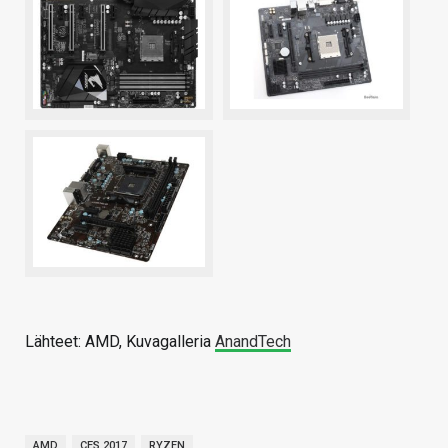
Lähteet: AMD, Kuvagalleria
AnandTech
AMD
CES 2017
RYZEN