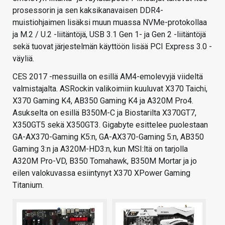
prosessorin ja sen kaksikanavaisen DDR4-
muistiohjaimen lisäksi muun muassa NVMe-protokollaa
ja M.2 / U.2 -liitäntöjä, USB 3.1 Gen 1- ja Gen 2 -liitäntöjä
sekä tuovat järjestelmän käyttöön lisää PCI Express 3.0 -
väyliä.
CES 2017 -messuilla on esillä AM4-emolevyjä viideltä
valmistajalta. ASRockin valikoimiin kuuluvat X370 Taichi,
X370 Gaming K4, AB350 Gaming K4 ja A320M Pro4.
Asukselta on esillä B350M-C ja Biostarilta X370GT7,
X350GT5 sekä X350GT3. Gigabyte esittelee puolestaan
GA-AX370-Gaming K5:n, GA-AX370-Gaming 5:n, AB350
Gaming 3:n ja A320M-HD3:n, kun MSI:ltä on tarjolla
A320M Pro-VD, B350 Tomahawk, B350M Mortar ja jo
eilen valokuvassa esiintynyt X370 XPower Gaming
Titanium.