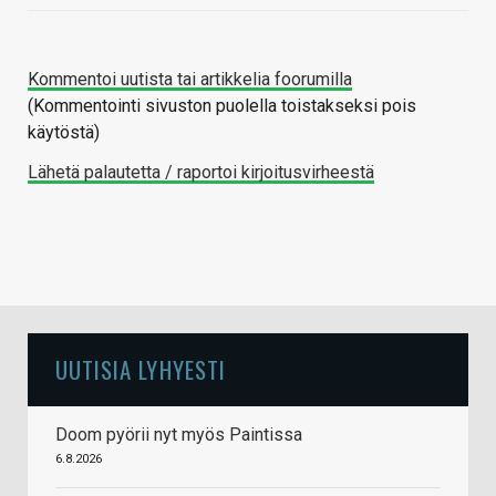
Kommentoi uutista tai artikkelia foorumilla
(Kommentointi sivuston puolella toistakseksi pois
käytöstä)
Lähetä palautetta / raportoi kirjoitusvirheestä
UUTISIA LYHYESTI
Doom pyörii nyt myös Paintissa
6.8.2026