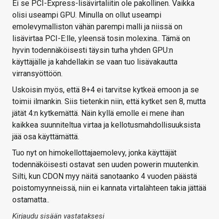
Ei se PCI-Express-lisävirtaliitin ole pakollinen. Vaikka
olisi useampi GPU. Minulla on ollut useampi
emolevymalliston vähän parempi malli ja niissä on
lisävirtaa PCI-E:lle, yleensä tosin molexina.. Tämä on
hyvin todennäköisesti täysin turha yhden GPU:n
käyttäjälle ja kahdellakin se vaan tuo lisävakautta
virransyöttöön.
Uskoisin myös, että 8+4 ei tarvitse kytkeä emoon ja se
toimii ilmankin. Siis tietenkin niin, että kytket sen 8, mutta
jätät 4:n kytkemättä. Näin kyllä emolle ei mene ihan
kaikkea suunniteltua virtaa ja kellotusmahdollisuuksista
jää osa käyttämättä.
Tuo nyt on himokellottajaemolevy, jonka käyttäjät
todennäköisesti ostavat sen uuden powerin muutenkin.
Silti, kun CDON myy näitä sanotaanko 4 vuoden päästä
poistomyynneissä, niin ei kannata virtalähteen takia jättää
ostamatta..
Kirjaudu sisään vastataksesi