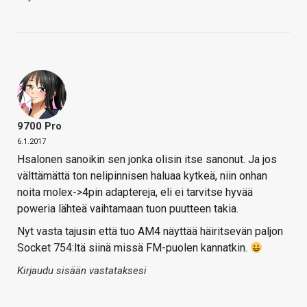
9700 Pro
6.1.2017
Hsalonen sanoikin sen jonka olisin itse sanonut. Ja jos
välttämättä ton nelipinnisen haluaa kytkeä, niin onhan
noita molex->4pin adaptereja, eli ei tarvitse hyvää
poweria lähteä vaihtamaan tuon puutteen takia.
Nyt vasta tajusin että tuo AM4 näyttää häiritsevän paljon
Socket 754:ltä siinä missä FM-puolen kannatkin.
Kirjaudu sisään vastataksesi