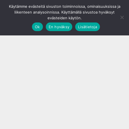
© S&J Media Oy
Käytämme evästeitä sivuston toiminnoissa, ominaisuuksissa ja
liikenteen analysoinnissa. Käyttämällä sivustoa hyväksyt
evästeiden käytön.
Ok
En hyväksy
Lisätietoja
;