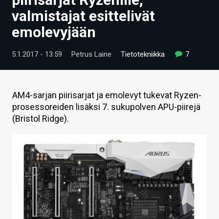
ARTIKKELIT
valmistajat esittelivät
emolevyjään
VIDEOT
TECHBBS
5.1.2017 - 13:59
Petrus Laine
Tietotekniikka
7
TIETOA
HINTA.FI
AM4-sarjan piirisarjat ja emolevyt tukevat Ryzen-
prosessoreiden lisäksi 7. sukupolven APU-piirejä
KAUPPA
(Bristol Ridge).
VAIHDA TEEMA
HAKU