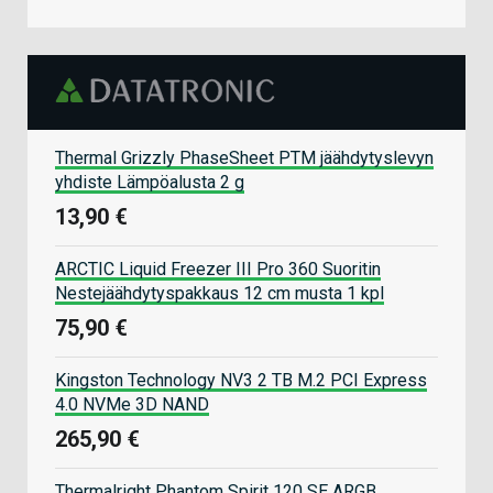
Thermal Grizzly PhaseSheet PTM jäähdytyslevyn
yhdiste Lämpöalusta 2 g
13,90 €
ARCTIC Liquid Freezer III Pro 360 Suoritin
Nestejäähdytyspakkaus 12 cm musta 1 kpl
75,90 €
Kingston Technology NV3 2 TB M.2 PCI Express
4.0 NVMe 3D NAND
265,90 €
Thermalright Phantom Spirit 120 SE ARGB