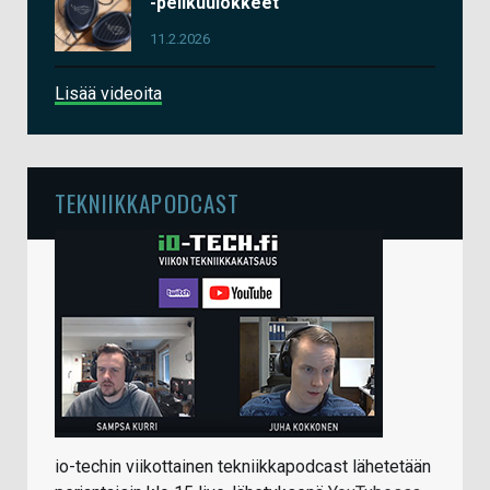
-pelikuulokkeet
11.2.2026
Lisää videoita
TEKNIIKKAPODCAST
io-techin viikottainen tekniikkapodcast lähetetään