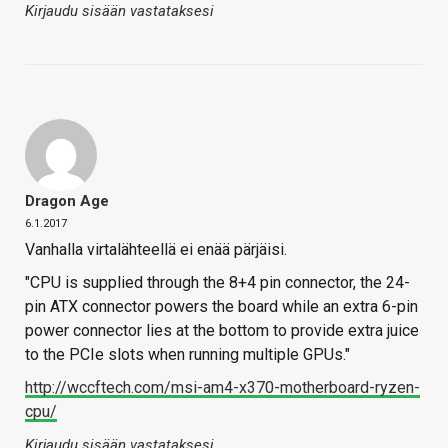
Kirjaudu sisään vastataksesi
Dragon Age
6.1.2017
Vanhalla virtalähteellä ei enää pärjäisi.
"CPU is supplied through the 8+4 pin connector, the 24-
pin ATX connector powers the board while an extra 6-pin
power connector lies at the bottom to provide extra juice
to the PCIe slots when running multiple GPUs."
http://wccftech.com/msi-am4-x370-motherboard-ryzen-
cpu/
Kirjaudu sisään vastataksesi