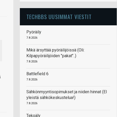
TECHBBS UUSIMMAT VIESTIT
Pyöräily
7.8.2026
Mikä ärsyttää pyöräilijöissä (Oli:
Kilpapyöräilijöiden "pakat"..)
7.8.2026
Battlefield 6
ä
7.8.2026
Sähkönmyyntisopimukset ja niiden hinnat (EI
yleistä sähkökeskustelua!)
7.8.2026
Tekoäly