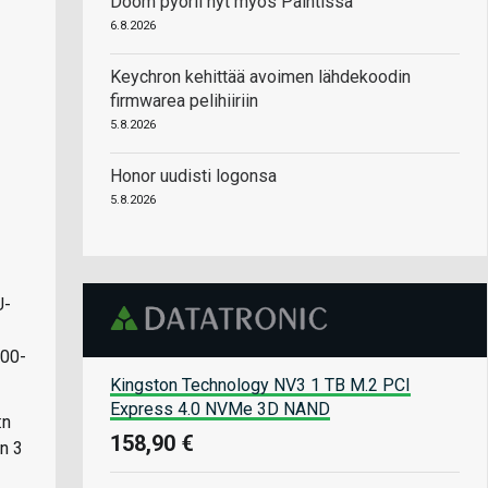
Doom pyörii nyt myös Paintissa
6.8.2026
Keychron kehittää avoimen lähdekoodin
firmwarea pelihiiriin
5.8.2026
Honor uudisti logonsa
5.8.2026
U-
000-
Kingston Technology NV3 1 TB M.2 PCI
Express 4.0 NVMe 3D NAND
:n
158,90 €
n 3