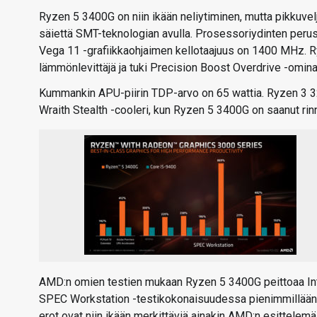
Ryzen 5 3400G on niin ikään neliytiminen, mutta pikkuve
säiettä SMT-teknologian avulla. Prosessoriydinten perus
Vega 11 -grafiikkaohjaimen kellotaajuus on 1400 MHz. R
lämmönlevittäjä ja tuki Precision Boost Overdrive -omina
Kummankin APU-piirin TDP-arvo on 65 wattia. Ryzen 3 32
Wraith Stealth -cooleri, kun Ryzen 5 3400G on saanut rin
AMD:n omien testien mukaan Ryzen 5 3400G peittoaa Int
SPEC Workstation -testikokonaisuudessa pienimmillään 5
erot ovat niin ikään merkittäviä ainakin AMD:n esittelemä