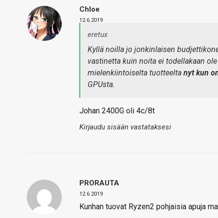
Chloe
12.6.2019
eretux
Kyllä noilla jo jonkinlaisen budjettikon
vastinetta kuin noita ei todellakaan ole
mielenkiintoiselta tuotteelta
nyt kun o
GPUsta.
Johan 2400G oli 4c/8t
Kirjaudu sisään vastataksesi
PRORAUTA
12.6.2019
Kunhan tuovat Ryzen2 pohjaisia apuja mark