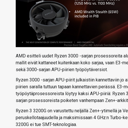
AMD esitteli uudet Ryzen 3000 -sarjan prosessoreita al
mallit eivät kattaneet kuitenkaan koko sarjaa, vaan E3
sekä 3000-sarjan APU-piirien työpöytäversiot.
Ryzen 3000 -sarjan APU-piirit julkaistiin kannettaviin j
piirien saralla tuttuun tapaan kannettavien perässä. E3-m
työpöytäprosessoreista löytyy kaksi APU-piiriä: Ryzen 
sarjan prosessoreista poiketen vanhempaan Zen+-arkkiteh
Ryzen 3 3200G on varustettu neljällä Zen+-ytimellä ja Ve
peruskellotaajuudella ja maksimissaan 4 GHz:n Turbo-kel
3200G ei tue SMT-teknologiaa.