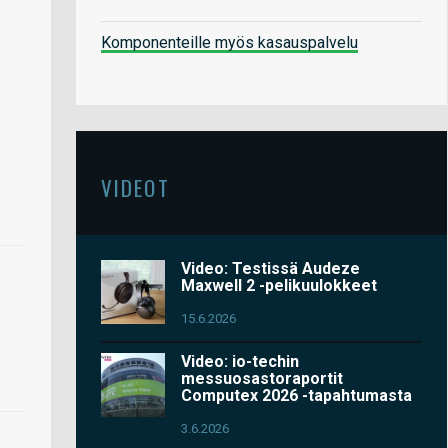
Komponenteille myös kasauspalvelu
VIDEOT
Video: Testissä Audeze
Maxwell 2 -pelikuulokkeet
15.6.2026
Video: io-techin
messuosastoraportit
Computex 2026 -tapahtumasta
3.6.2026