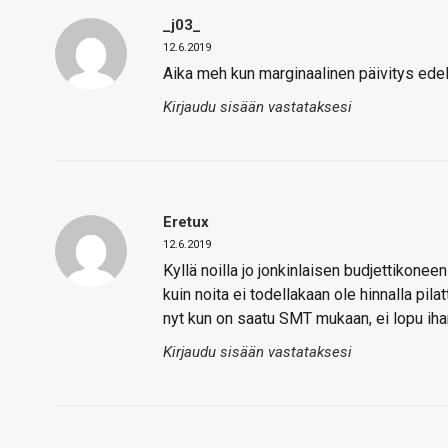
_j03_
12.6.2019
Aika meh kun marginaalinen päivitys edelli
Kirjaudu sisään vastataksesi
Eretux
12.6.2019
Kyllä noilla jo jonkinlaisen budjettikoneen
kuin noita ei todellakaan ole hinnalla pila
nyt kun on saatu SMT mukaan, ei lopu ih
Kirjaudu sisään vastataksesi