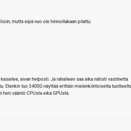
siin, mutta eipä nuo ole hinnoillakaan pilattu.
 kasailee, aivan helposti. Ja rahalleen saa aika nätisti vastinetta
ttu. Etenkin tuo 3400G näyttää erittäin mielenkiintoiselta tuotteelt
an heti vääntö CPUsta eikä GPUsta.