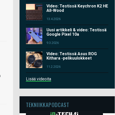
Video: Testissä Keychron K2 HE
All-Wood
13.4.2026
Uusi artikkeli & video: Testissä
Google Pixel 10a
9.3.2026
Video: Testissä Asus ROG
Kithara -pelikuulokkeet
11.2.2026
a
Lisää videoita
TEKNIIKKAPODCAST