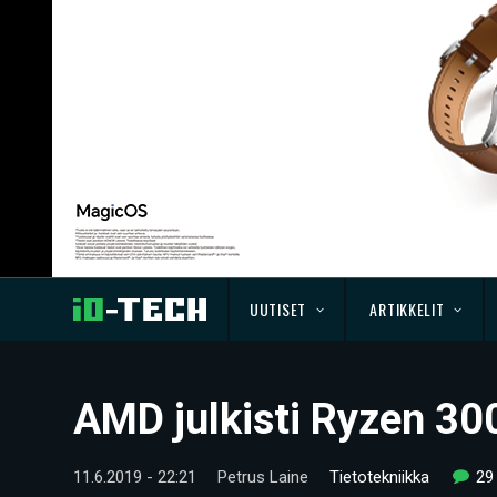
UUTISET
ARTIKKELIT
AMD julkisti Ryzen 300
11.6.2019 - 22:21
Petrus Laine
Tietotekniikka
29