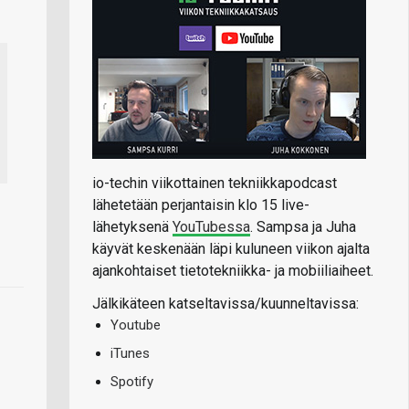
io-techin viikottainen tekniikkapodcast
lähetetään perjantaisin klo 15 live-
lähetyksenä
YouTubessa
. Sampsa ja Juha
käyvät keskenään läpi kuluneen viikon ajalta
ajankohtaiset tietotekniikka- ja mobiiliaiheet.
Jälkikäteen katseltavissa/kuunneltavissa:
Youtube
iTunes
Spotify