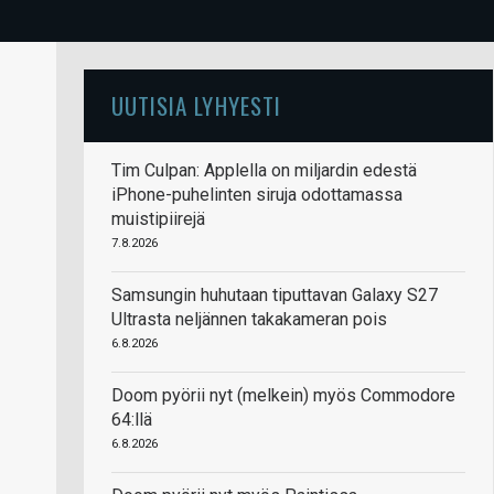
UUTISIA LYHYESTI
Tim Culpan: Applella on miljardin edestä
iPhone-puhelinten siruja odottamassa
muistipiirejä
7.8.2026
Samsungin huhutaan tiputtavan Galaxy S27
Ultrasta neljännen takakameran pois
6.8.2026
Doom pyörii nyt (melkein) myös Commodore
64:llä
6.8.2026