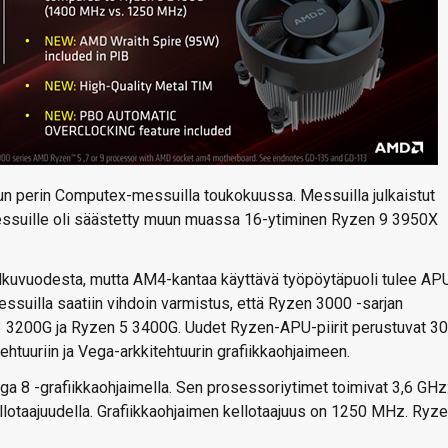
un perin Computex-messuilla toukokuussa. Messuilla julkaistut
-messuille oli säästetty muun muassa 16-ytiminen Ryzen 9 3950X
o alkuvuodesta, mutta AM4-kantaa käyttävä työpöytäpuoli tulee AP
essuilla saatiin vihdoin varmistus, että Ryzen 3000 -sarjan
3 3200G ja Ryzen 5 3400G. Uudet Ryzen-APU-piirit perustuvat 3
tuuriin ja Vega-arkkitehtuurin grafiikkaohjaimeen.
ga 8 -grafiikkaohjaimella. Sen prosessoriytimet toimivat 3,6 GHz
lotaajuudella. Grafiikkaohjaimen kellotaajuus on 1250 MHz. Ryze