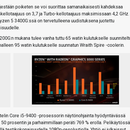
ljestään poiketen se voi suorittaa samanaikaisesti kahdeksaa
kellotaajuus on 3,7 ja Turbo-kellotaajuus maksimissaan 4,2 GHz.
yzen 5 3400G:ssä on tervetulleena uudistuksena juotettu
isuudelle.
00G:n mukana tulee vanha tuttu 65 watin kulutukselle suunnitelt
nalleen 95 watin kulutukselle suunnatun Wraith Spire -coolerin.
elin Core i5-9400 -prosessorin näytönohjainta hyödyntävässä
0 prosentin ja parhaimmillaan peräti 769 % erolla. Pelikäytössä
llä testikokonaisuudella 1080p-resoluutiolla. Yhtiö ei julkaissut