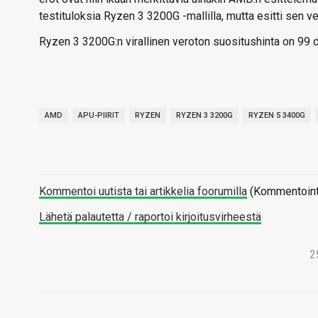
testituloksia Ryzen 3 3200G -mallilla, mutta esitti sen v
Ryzen 3 3200G:n virallinen veroton suositushinta on 99 d
AMD
APU-PIIRIT
RYZEN
RYZEN 3 3200G
RYZEN 5 3400G
Kommentoi uutista tai artikkelia foorumilla
(Kommentointi 
Lähetä palautetta / raportoi kirjoitusvirheestä
2