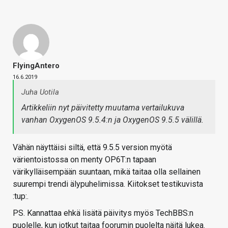
FlyingAntero
16.6.2019
Juha Uotila
Artikkeliin nyt päivitetty muutama vertailukuva
vanhan OxygenOS 9.5.4:n ja OxygenOS 9.5.5 välillä.
Vähän näyttäisi siltä, että 9.5.5 version myötä
värientoistossa on menty OP6T:n tapaan
värikylläisempään suuntaan, mikä taitaa olla sellainen
suurempi trendi älypuhelimissa. Kiitokset testikuvista
:tup:.
PS. Kannattaa ehkä lisätä päivitys myös TechBBS:n
puolelle, kun jotkut taitaa foorumin puolelta näitä lukea.