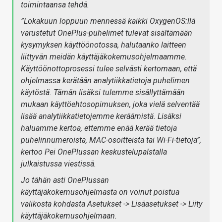
toimintaansa tehdä.
”Lokakuun loppuun mennessä kaikki OxygenOS:llä
varustetut OnePlus-puhelimet tulevat sisältämään
kysymyksen käyttöönotossa, halutaanko laitteen
liittyvän meidän käyttäjäkokemusohjelmaamme.
Käyttöönottoprosessi tulee selvästi kertomaan, että
ohjelmassa kerätään analytiikkatietoja puhelimen
käytöstä. Tämän lisäksi tulemme sisällyttämään
mukaan käyttöehtosopimuksen, joka vielä selventää
lisää analytiikkatietojemme keräämistä. Lisäksi
haluamme kertoa, ettemme enää kerää tietoja
puhelinnumeroista, MAC-osoitteista tai Wi-Fi-tietoja”,
kertoo Pei OnePlussan keskustelupalstalla
julkaistussa viestissä.
Jo tähän asti OnePlussan
käyttäjäkokemusohjelmasta on voinut poistua
valikosta kohdasta
Asetukset -> Lisäasetukset -> Liity
käyttäjäkokemusohjelmaan.