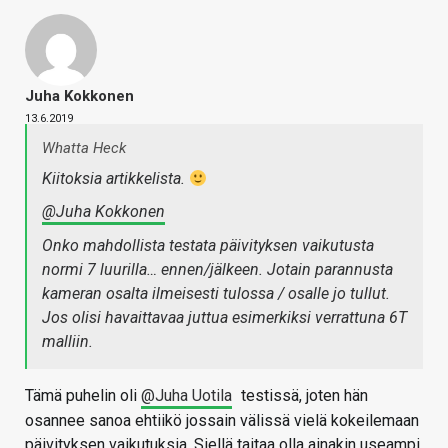
Juha Kokkonen
13.6.2019
Whatta Heck
Kiitoksia artikkelista.
@Juha Kokkonen
Onko mahdollista testata päivityksen vaikutusta
normi 7 luurilla… ennen/jälkeen. Jotain parannusta
kameran osalta ilmeisesti tulossa / osalle jo tullut.
Jos olisi havaittavaa juttua esimerkiksi verrattuna 6T
malliin.
Tämä puhelin oli
@Juha Uotila
testissä, joten hän
osannee sanoa ehtiikö jossain välissä vielä kokeilemaan
päivityksen vaikutuksia. Siellä taitaa olla ainakin useampi