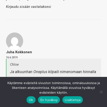
Kirjaudu sisään vastataksesi
Juha Kokkonen
16.6.2019
Chloe
Ja alkuunhan Oneplus kilpaili nimenomaan hinnalla
Käytämme evästeitä sivuston toiminnoissa, ominaisuuksissa ja
Markkinointiahan se oli, kun aluksi myivät puhelimia
liikenteen analysoinnissa. Käyttämällä sivustoa hyväksyt
nollakatteella tai jopa pienellä tappiolla.
evästeiden käytön.
Kirjaudu sisään vastataksesi
Ok
En hyväksy
Lisätietoja