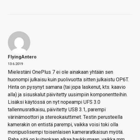
FlyingAntero
13.6.2019
Mielestäni OnePlus 7 ei ole ainakaan yhtään sen
huonompi julkaisu kuin puolivuotta sitten julkaistu OP6T.
Hinta on pysynyt samana (tai jopa laskenut, kts. kaavio
alla) ja sisuskalut päivitetty uusimpiin komponentteihin.
Lisäksi käytössä on nyt nopeampi UFS 3.0
tallennusratkaisu, päivitetty USB 3.1, parempi
värinämoottori ja stereokaiuttimet. Testin perusteella
kamerakin on entistä parempi, vaikka voisi toki olla
monipuolisempi toisenlaisen kameraratkaisun myötä.
Paha sitä on kuitenkaan alkaa haukkumaan, vaikka mm.