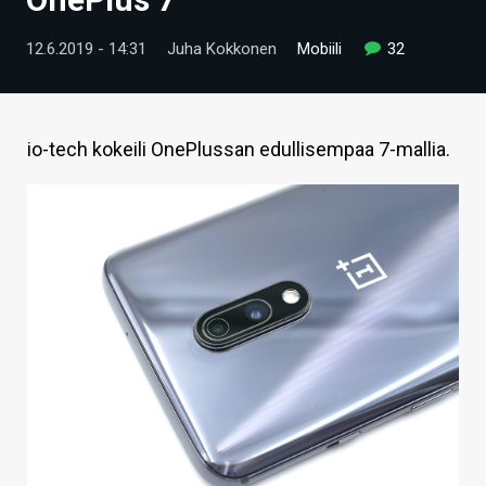
ARTIKKELIT
12.6.2019 - 14:31
Juha Kokkonen
Mobiili
32
VIDEOT
TECHBBS
io-tech kokeili OnePlussan edullisempaa 7-mallia.
TIETOA
HINTA.FI
KAUPPA
VAIHDA TEEMA
HAKU