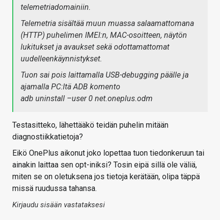
telemetriadomainiin.
Telemetria sisältää muun muassa salaamattomana
(HTTP) puhelimen IMEI:n, MAC-osoitteen, näytön
lukitukset ja avaukset sekä odottamattomat
uudelleenkäynnistykset.
Tuon sai pois laittamalla USB-debugging päälle ja
ajamalla PC:ltä ADB komento
adb uninstall –user 0 net.oneplus.odm
Testasitteko, lähettääkö teidän puhelin mitään
diagnostiikkatietoja?
Eikö OnePlus aikonut joko lopettaa tuon tiedonkeruun tai
ainakin laittaa sen opt-iniksi? Tosin eipä sillä ole väliä,
miten se on oletuksena jos tietoja kerätään, olipa täppä
missä ruudussa tahansa.
Kirjaudu sisään vastataksesi