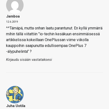
Jamboa
12.6.2019
^^Tämäpä, mutta onhan laatu parantunut. En kyllä ymmärrä
mihin tällä viitattiin "io-techin kesäkuun ensimmäisessä
artikkelissa kokeillaan OnePlussan viime viikolla
kauppoihin saapunutta edullisempaa OnePlus 7
-älypuhelinta" ?
Kirjaudu sisään vastataksesi
Juha Uotila