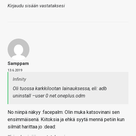
Kirjaudu sisään vastataksesi
Samppam
13.6.2019
Infinity
Oli tuossa karkkilootan lainauksessa, eli: adb
uninstall –user 0 net.oneplus.odm
No niinpä näkyy :facepalm: Olin muka katsovinani sen
ensimmäisenä. Kiitoksia ja ehkä syytä mennä petiin kun
silmät harittaa jo :dead: