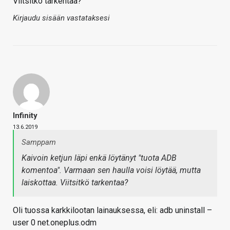
Viitsitkö tarkentaa?
Kirjaudu sisään vastataksesi
Infinity
13.6.2019
Samppam
Kaivoin ketjun läpi enkä löytänyt "tuota ADB
komentoa". Varmaan sen haulla voisi löytää, mutta
laiskottaa. Viitsitkö tarkentaa?
Oli tuossa karkkilootan lainauksessa, eli: adb uninstall –
user 0 net.oneplus.odm