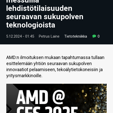
ARTIKKELIT
lehdistötilaisuuden
seuraavan sukupolven
VIDEOT
teknologioista
TECHBBS
5.12.2024 - 01:45
Petrus Laine
Tietotekniikka
0
TIETOA
HINTA.FI
AMD:n ilmoituksen mukaan tapahtumassa tullaan
KAUPPA
esittelemään yhtiön seuraavan sukupolven
innovaatiot pelaamiseen, tekoälytietokoneisiin ja
VAIHDA TEEMA
yritysmarkkinoille.
HAKU