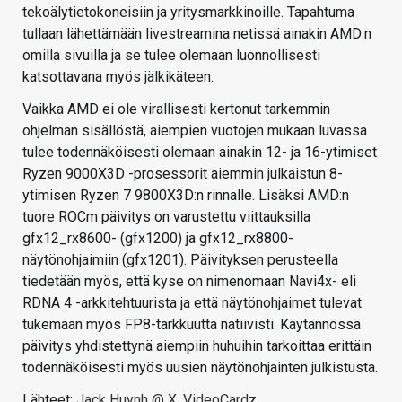
tekoälytietokoneisiin ja yritysmarkkinoille. Tapahtuma
tullaan lähettämään livestreamina netissä ainakin AMD:n
omilla sivuilla ja se tulee olemaan luonnollisesti
katsottavana myös jälkikäteen.
Vaikka AMD ei ole virallisesti kertonut tarkemmin
ohjelman sisällöstä, aiempien vuotojen mukaan luvassa
tulee todennäköisesti olemaan ainakin 12- ja 16-ytimiset
Ryzen 9000X3D -prosessorit aiemmin julkaistun 8-
ytimisen Ryzen 7 9800X3D:n rinnalle. Lisäksi AMD:n
tuore ROCm päivitys on varustettu viittauksilla
gfx12_rx8600- (gfx1200) ja gfx12_rx8800-
näytönohjaimiin (gfx1201). Päivityksen perusteella
tiedetään myös, että kyse on nimenomaan Navi4x- eli
RDNA 4 -arkkitehtuurista ja että näytönohjaimet tulevat
tukemaan myös FP8-tarkkuutta natiivisti. Käytännössä
päivitys yhdistettynä aiempiin huhuihin tarkoittaa erittäin
todennäköisesti myös uusien näytönohjainten julkistusta.
Lähteet:
Jack Huynh @ X
,
VideoCardz