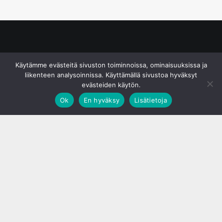
© S&J Media Oy
Käytämme evästeitä sivuston toiminnoissa, ominaisuuksissa ja
liikenteen analysoinnissa. Käyttämällä sivustoa hyväksyt
evästeiden käytön.
Ok
En hyväksy
Lisätietoja
;