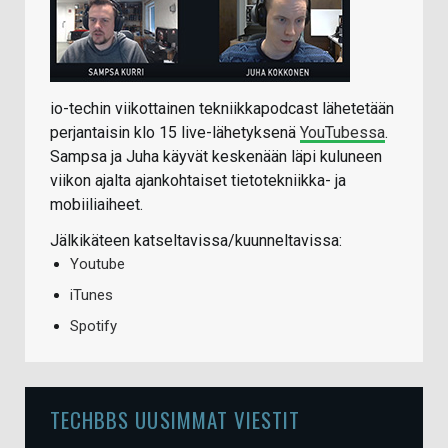
io-techin viikottainen tekniikkapodcast lähetetään
perjantaisin klo 15 live-lähetyksenä
YouTubessa
.
Sampsa ja Juha käyvät keskenään läpi kuluneen
viikon ajalta ajankohtaiset tietotekniikka- ja
mobiiliaiheet.
Jälkikäteen katseltavissa/kuunneltavissa:
Youtube
iTunes
Spotify
TECHBBS UUSIMMAT VIESTIT