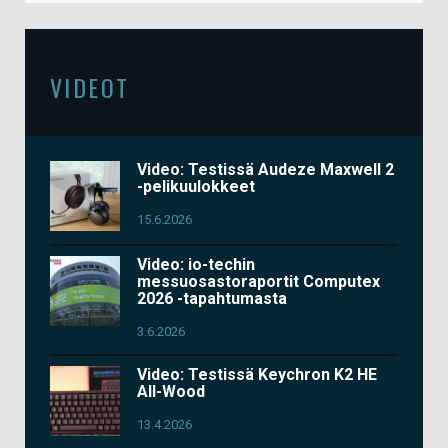
VIDEOT
Video: Testissä Audeze Maxwell 2
-pelikuulokkeet
15.6.2026
Video: io-techin
messuosastoraportit Computex
2026 -tapahtumasta
3.6.2026
Video: Testissä Keychron K2 HE
All-Wood
13.4.2026