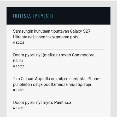
UUTISIA LYHYESTI
Samsungin huhutaan tiputtavan Galaxy S27
Ultrasta neljännen takakameran pois
8.8.2026
Doom pyörii nyt (melkein) myös Commodore
64:llä
8.8.2026
Tim Culpan: Applella on miljardin edestä iPhone-
puhelinten siruja odottamassa muistipiirejä
8.8.2026
Doom pyörii nyt myös Paintissa
6.8.2026