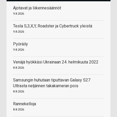
Ajotavat ja liikennesäännöt
9.8.2026
Tesla S,3,X,Y, Roadster ja Cybertruck yleistä
9.8.2026
Pyöräily
9.8.2026
Venäjä hyökkäsi Ukrainaan 24. helmikuuta 2022
8.8.2026
Samsungin huhutaan tiputtavan Galaxy S27
Ultrasta neljännen takakameran pois
8.8.2026
Rannekelloja
8.8.2026