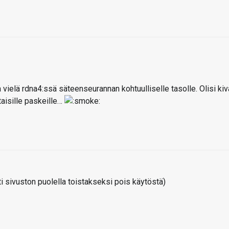
vielä rdna4:ssä säteenseurannan kohtuulliselle tasolle. Olisi kiv
ntaisille paskeille…
 sivuston puolella toistakseksi pois käytöstä)