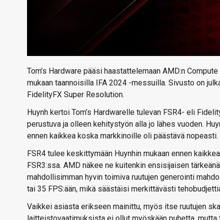
Tom’s Hardware pääsi haastattelemaan AMD:n Compute an
mukaan taannoisilla IFA 2024 -messuilla. Sivusto on julkai
FidelityFX Super Resolution.
Huynh kertoi Tom’s Hardwarelle tulevan FSR4- eli Fideli
perustuva ja olleen kehitystyön alla jo lähes vuoden. Hu
ennen kaikkea koska markkinoille oli päästävä nopeasti. FS
FSR4 tulee keskittymään Huynhin mukaan ennen kaikkea ruu
FSR3:ssa. AMD näkee ne kuitenkin ensisijaisen tärkeänä
mahdollisimman hyvin toimiva ruutujen generointi mahdol
tai 35 FPS:ään, mikä säästäisi merkittävästi tehobudjetti
Vaikkei asiasta erikseen mainittu, myös itse ruutujen s
laitteistovaatimuksista ei ollut myöskään puhetta, mutta