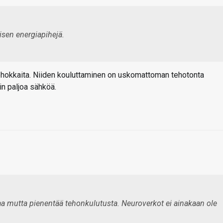
yisen energiapihejä.
ehokkaita. Niiden kouluttaminen on uskomattoman tehotonta
n paljoa sähköä.
aa mutta pienentää tehonkulutusta. Neuroverkot ei ainakaan ole