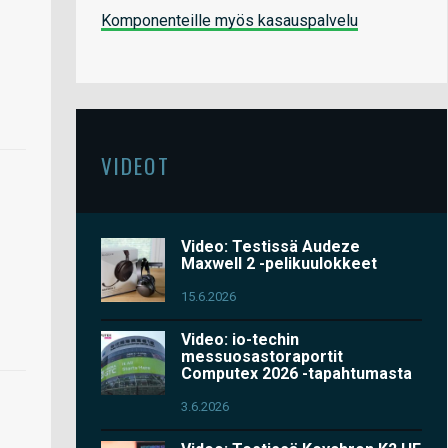
Komponenteille myös kasauspalvelu
VIDEOT
Video: Testissä Audeze
Maxwell 2 -pelikuulokkeet
15.6.2026
Video: io-techin
messuosastoraportit
Computex 2026 -tapahtumasta
3.6.2026