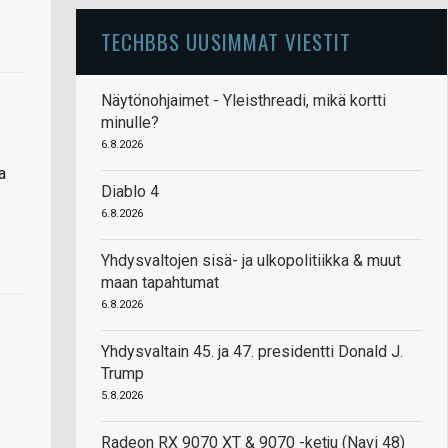
TECHBBS UUSIMMAT VIESTIT
Näytönohjaimet - Yleisthreadi, mikä kortti
minulle?
6.8.2026
a
Diablo 4
6.8.2026
Yhdysvaltojen sisä- ja ulkopolitiikka & muut
maan tapahtumat
6.8.2026
Yhdysvaltain 45. ja 47. presidentti Donald J.
Trump
5.8.2026
Radeon RX 9070 XT & 9070 -ketju (Navi 48)