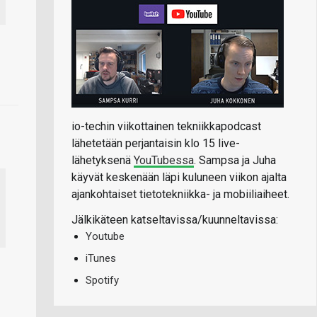
io-techin viikottainen tekniikkapodcast
lähetetään perjantaisin klo 15 live-
lähetyksenä
YouTubessa
. Sampsa ja Juha
käyvät keskenään läpi kuluneen viikon ajalta
ajankohtaiset tietotekniikka- ja mobiiliaiheet.
Jälkikäteen katseltavissa/kuunneltavissa:
Youtube
iTunes
Spotify