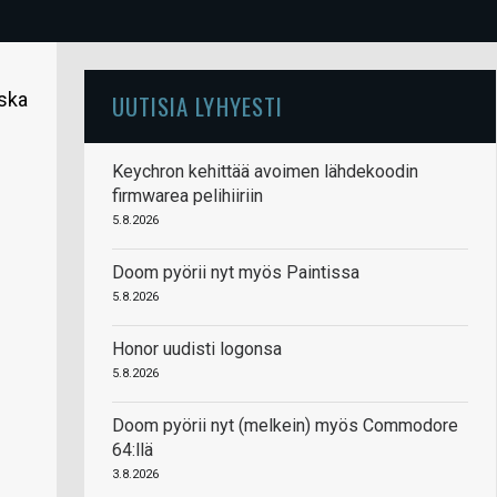
oska
UUTISIA LYHYESTI
Keychron kehittää avoimen lähdekoodin
firmwarea pelihiiriin
5.8.2026
Doom pyörii nyt myös Paintissa
5.8.2026
Honor uudisti logonsa
5.8.2026
Doom pyörii nyt (melkein) myös Commodore
64:llä
3.8.2026