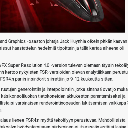
d Graphics -osaston johtaja Jack Huynhia oikein pitkän kaavan
ssut haastattelun hedelmiä tipoittain ja tällä kertaa aiheena oli
tyFX Super Resolution 4.0 -version tulevan olemaan täysin tekoäl
ynh kertoo nykyisten FSR-versioiden olevan analytiikkaan perustu
R4:n pariin insinöörit siirrettiin jo 9-12 kuukautta sitten.
tujen generointiin ja interpolointiin, jotka sinänsä ovat jo muk
 käsikonsoliluokan tietokoneiden akkukeston parantamiseksi ja
listaisi varsinaisen renderöintinopeuden lukitsemisen vaikkapa
a.
kaalaus lienee FSR4:n myötä tekoälyyn perustuvaa. Mahdollisista
 tekoälyn hyödyntämiseen siirtyminen ei itsessään estäisi laajaa