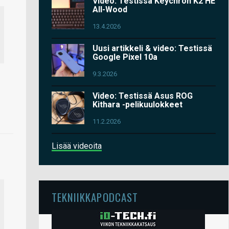
Video: Testissä Keychron K2 HE
All-Wood
13.4.2026
Uusi artikkeli & video: Testissä
Google Pixel 10a
9.3.2026
Video: Testissä Asus ROG
Kithara -pelikuulokkeet
11.2.2026
Lisää videoita
TEKNIIKKAPODCAST