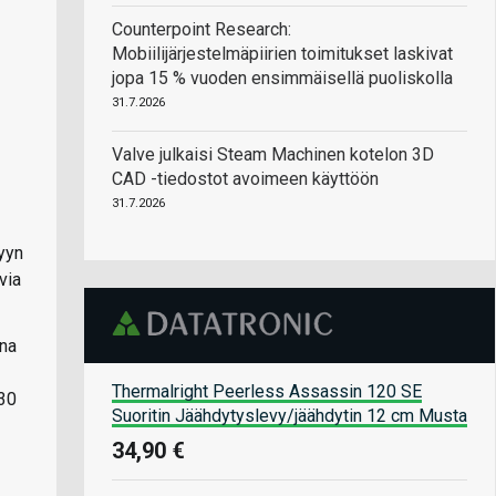
Counterpoint Research:
Mobiilijärjestelmäpiirien toimitukset laskivat
jopa 15 % vuoden ensimmäisellä puoliskolla
31.7.2026
Valve julkaisi Steam Machinen kotelon 3D
CAD -tiedostot avoimeen käyttöön
31.7.2026
yyn
via
ana
Thermalright Peerless Assassin 120 SE
 30
Suoritin Jäähdytyslevy/jäähdytin 12 cm Musta
34,90 €