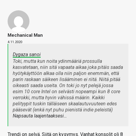
Mechanical Man
4.11.2020
Dygaza sanoi
Toki, mutta kun noita ydinmääriä prossulla
kasvatetaan, niin sitä vapaata aikaa joka pitäis saada
hyötykäyttöön alkaa olla niin paljon enemmän, että
parin raskaan säikeen lisääminen ei riitä. Niitä pitää
oikeasti saada useita. On toki jo nyt pelejä jossa
esim 10 core Intel on selvästi nopeampi kun 8 core
verrokki, mutta hyvin vähissä määrin. Kaikki
pelityypit tuskin tälläiseen skaalautuvuuteen edes
pääsevät (enkä nyt puhu pienistä indie peleistä)
Napsauta laajentaaksesi…
Trendi on selvä. Siitä on kysymys. Vanhat konsolit oli 8