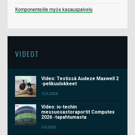
Komponenteille myös kasauspalvelu
VIDEOT
Video: Testissä Audeze Maxwell 2
-pelikuulokkeet
15.6.2026
Video: io-techin
messuosastoraportit Computex
2026 -tapahtumasta
3.6.2026