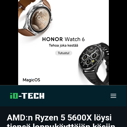
AMD:n Ryzen 5 5600X löysi
UUTISET
tiensä loppukäyttäjän käsiin