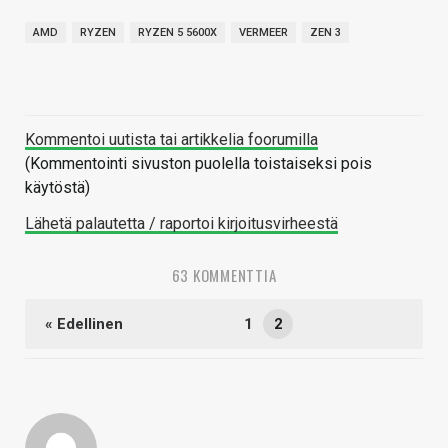
AMD
RYZEN
RYZEN 5 5600X
VERMEER
ZEN 3
Kommentoi uutista tai artikkelia foorumilla
(Kommentointi sivuston puolella toistaiseksi pois
käytöstä)
Lähetä palautetta / raportoi kirjoitusvirheestä
63 KOMMENTTIA
« Edellinen
1
2