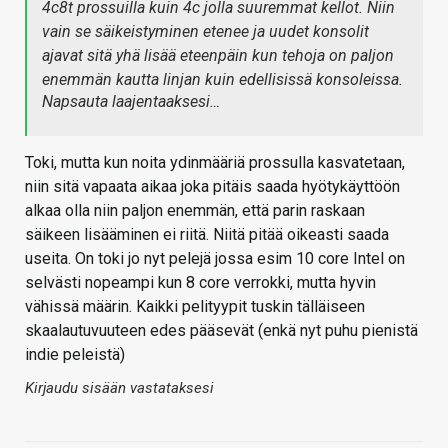
4c8t prossuilla kuin 4c jolla suuremmat kellot. Niin
vain se säikeistyminen etenee ja uudet konsolit
ajavat sitä yhä lisää eteenpäin kun tehoja on paljon
enemmän kautta linjan kuin edellisissä konsoleissa.
Napsauta laajentaaksesi…
Toki, mutta kun noita ydinmääriä prossulla kasvatetaan,
niin sitä vapaata aikaa joka pitäis saada hyötykäyttöön
alkaa olla niin paljon enemmän, että parin raskaan
säikeen lisääminen ei riitä. Niitä pitää oikeasti saada
useita. On toki jo nyt pelejä jossa esim 10 core Intel on
selvästi nopeampi kun 8 core verrokki, mutta hyvin
vähissä määrin. Kaikki pelityypit tuskin tälläiseen
skaalautuvuuteen edes pääsevät (enkä nyt puhu pienistä
indie peleistä)
Kirjaudu sisään vastataksesi