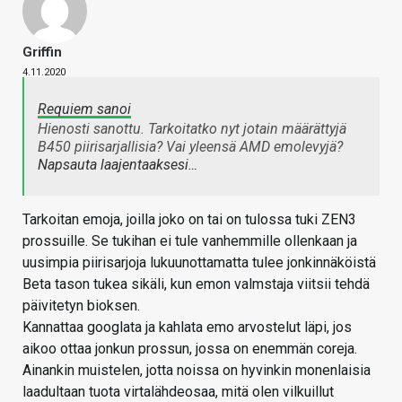
Griffin
4.11.2020
Requiem sanoi
Hienosti sanottu. Tarkoitatko nyt jotain määrättyjä
B450 piirisarjallisia? Vai yleensä AMD emolevyjä?
Napsauta laajentaaksesi…
Tarkoitan emoja, joilla joko on tai on tulossa tuki ZEN3
prossuille. Se tukihan ei tule vanhemmille ollenkaan ja
uusimpia piirisarjoja lukuunottamatta tulee jonkinnäköistä
Beta tason tukea sikäli, kun emon valmstaja viitsii tehdä
päivitetyn bioksen.
Kannattaa googlata ja kahlata emo arvostelut läpi, jos
aikoo ottaa jonkun prossun, jossa on enemmän coreja.
Ainankin muistelen, jotta noissa on hyvinkin monenlaisia
laadultaan tuota virtalähdeosaa, mitä olen vilkuillut