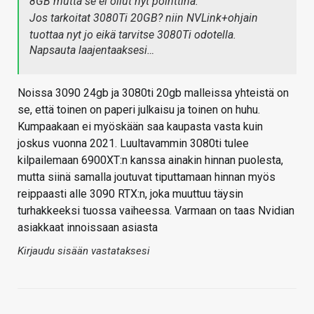
8GB mutta se ei ollut nyt pointtina.
Jos tarkoitat 3080Ti 20GB? niin NVLink+ohjain
tuottaa nyt jo eikä tarvitse 3080Ti odotella.
Napsauta laajentaaksesi…
Noissa 3090 24gb ja 3080ti 20gb malleissa yhteistä on
se, että toinen on paperi julkaisu ja toinen on huhu.
Kumpaakaan ei myöskään saa kaupasta vasta kuin
joskus vuonna 2021. Luultavammin 3080ti tulee
kilpailemaan 6900XT:n kanssa ainakin hinnan puolesta,
mutta siinä samalla joutuvat tiputtamaan hinnan myös
reippaasti alle 3090 RTX:n, joka muuttuu täysin
turhakkeeksi tuossa vaiheessa. Varmaan on taas Nvidian
asiakkaat innoissaan asiasta
Kirjaudu sisään vastataksesi