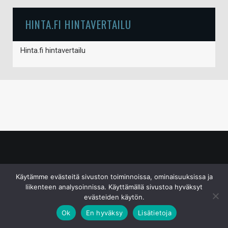
HINTA.FI HINTAVERTAILU
Hinta.fi hintavertailu
© S&J Media Oy
Käytämme evästeitä sivuston toiminnoissa, ominaisuuksissa ja
liikenteen analysoinnissa. Käyttämällä sivustoa hyväksyt
evästeiden käytön.
Ok
En hyväksy
Lisätietoja