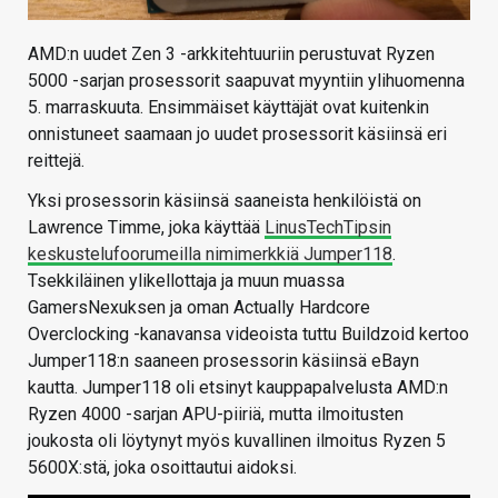
AMD:n uudet Zen 3 -arkkitehtuuriin perustuvat Ryzen
5000 -sarjan prosessorit saapuvat myyntiin ylihuomenna
5. marraskuuta. Ensimmäiset käyttäjät ovat kuitenkin
onnistuneet saamaan jo uudet prosessorit käsiinsä eri
reittejä.
Yksi prosessorin käsiinsä saaneista henkilöistä on
Lawrence Timme, joka käyttää
LinusTechTipsin
keskustelufoorumeilla nimimerkkiä Jumper118
.
Tsekkiläinen ylikellottaja ja muun muassa
GamersNexuksen ja oman Actually Hardcore
Overclocking -kanavansa videoista tuttu Buildzoid kertoo
Jumper118:n saaneen prosessorin käsiinsä eBayn
kautta. Jumper118 oli etsinyt kauppapalvelusta AMD:n
Ryzen 4000 -sarjan APU-piiriä, mutta ilmoitusten
joukosta oli löytynyt myös kuvallinen ilmoitus Ryzen 5
5600X:stä, joka osoittautui aidoksi.