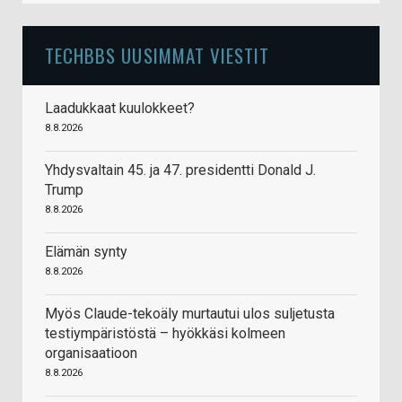
TECHBBS UUSIMMAT VIESTIT
Laadukkaat kuulokkeet?
8.8.2026
Yhdysvaltain 45. ja 47. presidentti Donald J.
Trump
8.8.2026
Elämän synty
8.8.2026
Myös Claude-tekoäly murtautui ulos suljetusta
testiympäristöstä – hyökkäsi kolmeen
organisaatioon
8.8.2026