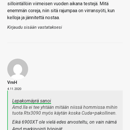
sillointällöin viimeisen vuoden aikana testejä. Mitä
enemmän coreja, niin sitä rajumpaa on virransyöti, kun
kelloja ja jännitettä nostaa.
Kirjaudu sisään vastataksesi
VmH
4.11.2020
Lepakomäyrä sanoi
Amd.lla ei tee yhtään mitään niissä hommissa mihin
tuota Rtx3090 myös käytän koska Cuda=pakollinen.
Eikä 6900XT ole vielä edes arvosteltu, on vain nämä
Amd markinointi höpinät.