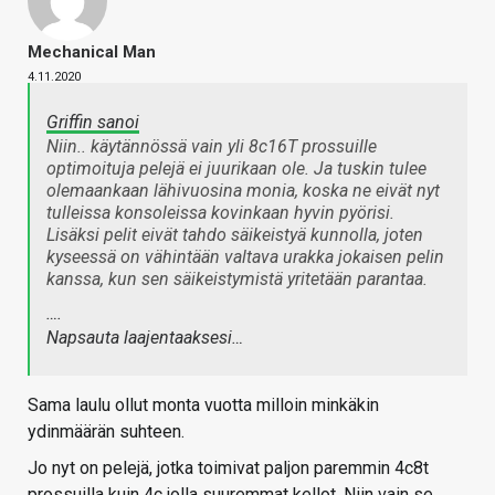
Mechanical Man
4.11.2020
Griffin sanoi
Niin.. käytännössä vain yli 8c16T prossuille
optimoituja pelejä ei juurikaan ole. Ja tuskin tulee
olemaankaan lähivuosina monia, koska ne eivät nyt
tulleissa konsoleissa kovinkaan hyvin pyörisi.
Lisäksi pelit eivät tahdo säikeistyä kunnolla, joten
kyseessä on vähintään valtava urakka jokaisen pelin
kanssa, kun sen säikeistymistä yritetään parantaa.
….
Napsauta laajentaaksesi…
Sama laulu ollut monta vuotta milloin minkäkin
ydinmäärän suhteen.
Jo nyt on pelejä, jotka toimivat paljon paremmin 4c8t
prossuilla kuin 4c jolla suuremmat kellot. Niin vain se