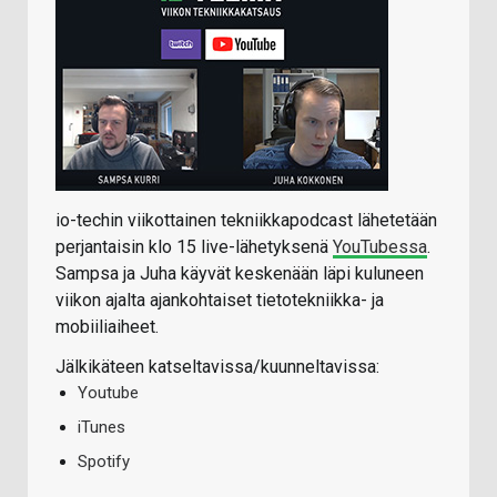
io-techin viikottainen tekniikkapodcast lähetetään
perjantaisin klo 15 live-lähetyksenä
YouTubessa
.
Sampsa ja Juha käyvät keskenään läpi kuluneen
viikon ajalta ajankohtaiset tietotekniikka- ja
mobiiliaiheet.
Jälkikäteen katseltavissa/kuunneltavissa:
Youtube
iTunes
Spotify