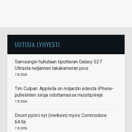
UUTISIA LYHYESTI
Samsungin huhutaan tiputtavan Galaxy S27
Ultrasta neljännen takakameran pois
7.8.2026
Tim Culpan: Applella on miljardin edestä iPhone-
puhelinten siruja odottamassa muistipiirejä
7.8.2026
Doom pyörii nyt (melkein) myös Commodore
64:llä
7.8.2026