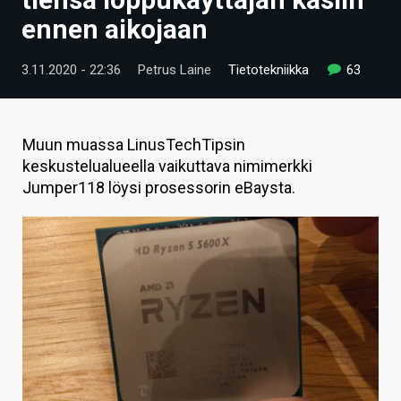
ARTIKKELIT
ennen aikojaan
VIDEOT
3.11.2020 - 22:36
Petrus Laine
Tietotekniikka
63
TECHBBS
TIETOA
Muun muassa LinusTechTipsin
keskustelualueella vaikuttava nimimerkki
HINTA.FI
Jumper118 löysi prosessorin eBaysta.
KAUPPA
VAIHDA TEEMA
HAKU