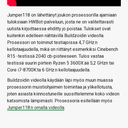
Jumper118 on lähettänyt joukon prosessorilla ajamiaan
tuloksiaan HWBot-palveluun, josta ne on valitettavasti
uutista kirjoittaessa ehditty jo poistaa. Tulokset ovat
kuitenkin edelleen nähtävillä Buildzoidin videolla.
Prosessori on toiminut testiajoissa 4,7 GHz:n
kellotaajuudella, mikä on riittänyt esimerkiksi Cinebench
R15 -testissä 2040 cb-pisteeseen. Tulos vastaa
testissä suurin piirtein Ryzen 5 3600X:ää 5,2 GHzn tai
Core i7-8700K:ta 6 GHz:n kellotaajuudella.
Buildzoidin videolla käydään läpi myös muun muassa
prosessorin muistiohjaimen toimintaa ja ylikellotusta,
joten asiasta kiinnostuneille suosittelemme koko videon
katsomista lämpimästi. Prosessoria esitellään myös
Jumper118:n omalla videolla
.