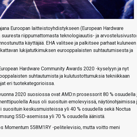
jana Euroopan laitteistoyhdistykseen (European Hardware
suuresta riippumattomasta teknologiauutis- ja arvostelusivusto
innostunutta käyttäjää. EHA valitsee ja palkitsee parhaat kuluneen
a kattavan lukijatutkimuksen eurooppalaisten suhtautumisesta ja
uropean Hardware Community Awards 2020 -kyselyyn ja nyt
urooppalaisten suhtautumista ja kulutustottumuksia tekniikkaan
ajat eri tuotekategorioissa.
tä vuonna 2020 suosiossa ovat AMD:n prosessorit 80 % osuudella 
nttipuolella Asus oli suosituin emolevyissä, näytönohjaimissa 
oli suosituin keskusmuisteissa yli 40 % osuudella sekä Noctua
Samsung SSD-asemissa yli 70 % osuudella äänistä.
lips Momentum 558M1RY -pelitelevisio, mutta voitto meni