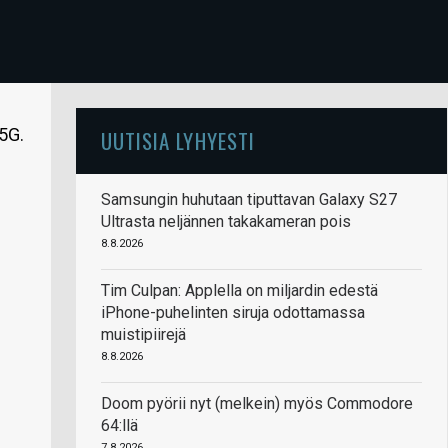
5G.
UUTISIA LYHYESTI
Samsungin huhutaan tiputtavan Galaxy S27
Ultrasta neljännen takakameran pois
8.8.2026
Tim Culpan: Applella on miljardin edestä
iPhone-puhelinten siruja odottamassa
muistipiirejä
8.8.2026
Doom pyörii nyt (melkein) myös Commodore
64:llä
7.8.2026