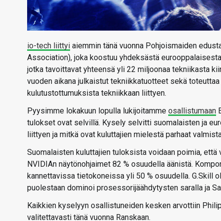
io-tech liittyi
aiemmin tänä vuonna Pohjoismaiden edusta
Association), joka koostuu yhdeksästä eurooppalaisesta 
jotka tavoittavat yhteensä yli 22 miljoonaa tekniikasta ki
vuoden aikana julkaistut tekniikkatuotteet sekä toteutta
kulutustottumuksista tekniikkaan liittyen.
Pyysimme lokakuun lopulla lukijoitamme
osallistumaan
E
tulokset ovat selvillä. Kysely selvitti suomalaisten ja e
liittyen ja mitkä ovat kuluttajien mielestä parhaat valmist
Suomalaisten kuluttajien tuloksista voidaan poimia, et
NVIDIAn näytönohjaimet 82 % osuudella äänistä. Kompone
kannettavissa tietokoneissa yli 50 % osuudella. G.Skill 
puolestaan dominoi prosessorijäähdytysten saralla ja 
Kaikkien kyselyyn osallistuneiden kesken arvottiin Phi
valitettavasti tänä vuonna Ranskaan.