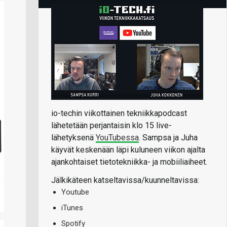
io-techin viikottainen tekniikkapodcast
lähetetään perjantaisin klo 15 live-
lähetyksenä
YouTubessa
. Sampsa ja Juha
käyvät keskenään läpi kuluneen viikon ajalta
ajankohtaiset tietotekniikka- ja mobiiliaiheet.
Jälkikäteen katseltavissa/kuunneltavissa:
Youtube
iTunes
Spotify