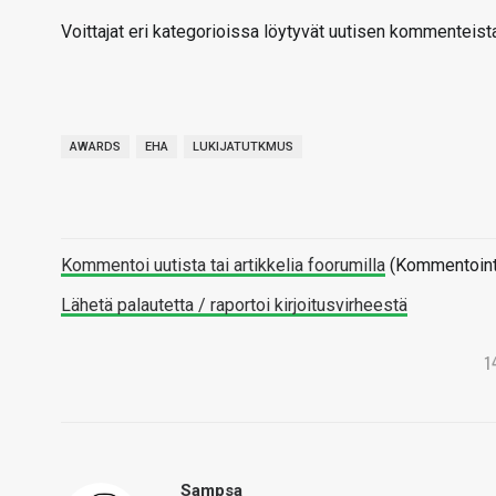
Voittajat eri kategorioissa löytyvät uutisen kommenteist
AWARDS
EHA
LUKIJATUTKMUS
Kommentoi uutista tai artikkelia foorumilla
(Kommentointi 
Lähetä palautetta / raportoi kirjoitusvirheestä
1
Sampsa