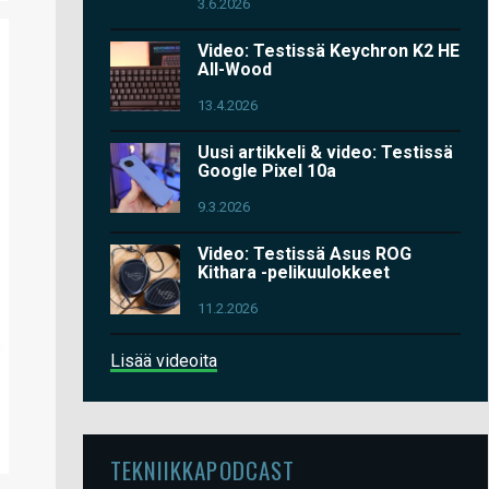
3.6.2026
Video: Testissä Keychron K2 HE
All-Wood
13.4.2026
Uusi artikkeli & video: Testissä
Google Pixel 10a
9.3.2026
Video: Testissä Asus ROG
Kithara -pelikuulokkeet
11.2.2026
Lisää videoita
TEKNIIKKAPODCAST