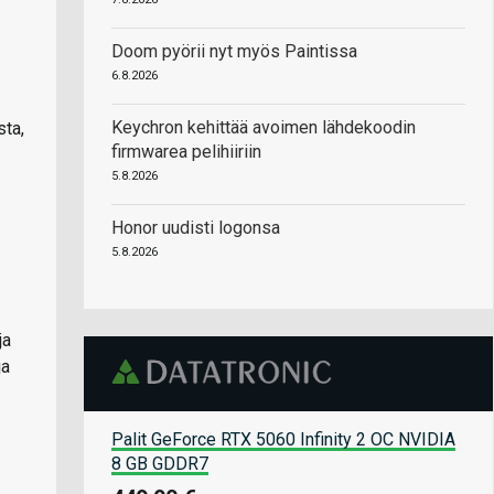
Doom pyörii nyt myös Paintissa
6.8.2026
Keychron kehittää avoimen lähdekoodin
sta,
firmwarea pelihiiriin
5.8.2026
Honor uudisti logonsa
5.8.2026
ja
ja
Palit GeForce RTX 5060 Infinity 2 OC NVIDIA
8 GB GDDR7