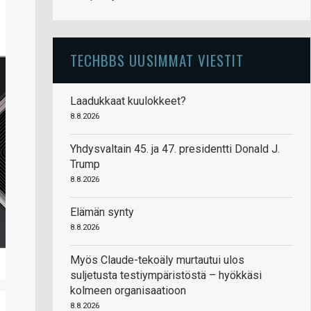
TECHBBS UUSIMMAT VIESTIT
Laadukkaat kuulokkeet?
8.8.2026
Yhdysvaltain 45. ja 47. presidentti Donald J.
Trump
8.8.2026
Elämän synty
8.8.2026
Myös Claude-tekoäly murtautui ulos
suljetusta testiympäristöstä – hyökkäsi
kolmeen organisaatioon
8.8.2026