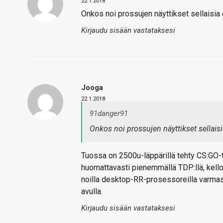
22.1.2018
Onkos noi prossujen näyttikset sellaisia et
Kirjaudu sisään vastataksesi
Jooga
22.1.2018
91danger91
Onkos noi prossujen näyttikset sellaisia 
Tuossa on 2500u-läppärillä tehty CS:GO-t
huomattavasti pienemmällä TDP:llä, kelloh
noilla desktop-RR-prosessoreilla varmas
avulla.
Kirjaudu sisään vastataksesi