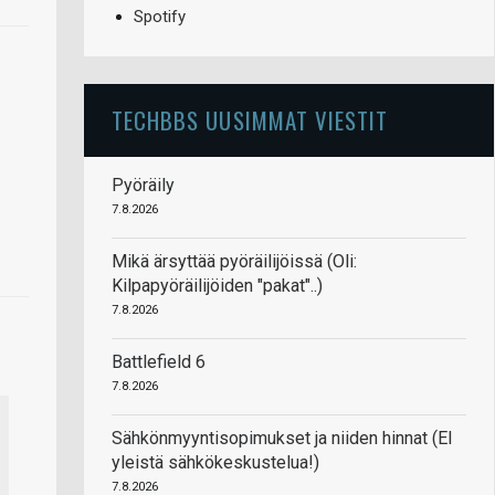
Spotify
TECHBBS UUSIMMAT VIESTIT
Pyöräily
7.8.2026
Mikä ärsyttää pyöräilijöissä (Oli:
Kilpapyöräilijöiden "pakat"..)
7.8.2026
Battlefield 6
7.8.2026
Sähkönmyyntisopimukset ja niiden hinnat (EI
yleistä sähkökeskustelua!)
7.8.2026