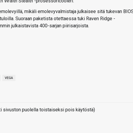
 Wraith Stealth -prosessoricooleri.
emolevyillä, mikäli emolevyvalmistaja julkaisee sitä tukevan BIO
stuloilla. Suoraan paketista otettaessa tuki Raven Ridge -
in julkaistavista 400-sarjan piirisarjoista.
VEGA
sivuston puolella toistaiseksi pois käytöstä)