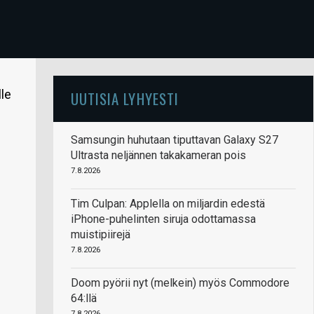
lle
UUTISIA LYHYESTI
Samsungin huhutaan tiputtavan Galaxy S27
Ultrasta neljännen takakameran pois
7.8.2026
Tim Culpan: Applella on miljardin edestä
iPhone-puhelinten siruja odottamassa
muistipiirejä
7.8.2026
Doom pyörii nyt (melkein) myös Commodore
64:llä
7.8.2026