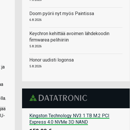
Doom pyörii nyt myös Paintissa
6.8.2026
Keychron kehittää avoimen lähdekoodin
firmwarea pelihiiriin
5.8.2026
Honor uudisti logonsa
 ja
5.8.2026
aa
la.
jää
Kingston Technology NV3 1 TB M.2 PCI
CU-
Express 4.0 NVMe 3D NAND