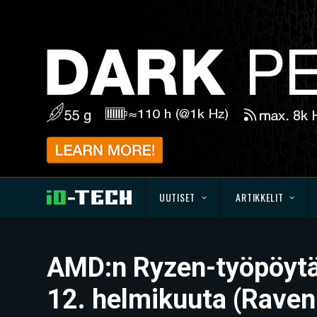
UUTISET
ARTIKKELIT
AMD:n Ryzen-työpöytäp
12. helmikuuta (Raven