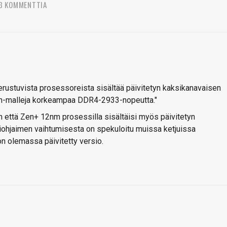
3 KOMMENTTIA
erustuvista prosessoreista sisältää päivitetyn kaksikanavaisen
en-malleja korkeampaa DDR4-2933-nopeutta."
n että Zen+ 12nm prosessilla sisältäisi myös päivitetyn
iohjaimen vaihtumisesta on spekuloitu muissa ketjuissa
on olemassa päivitetty versio.