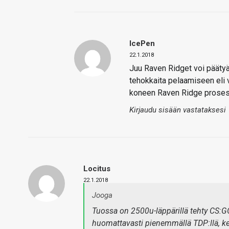
IcePen
22.1.2018
Juu Raven Ridget voi päätyä 
tehokkaita pelaamiseen eli 
koneen Raven Ridge prosess
Kirjaudu sisään vastataksesi
Locitus
22.1.2018
Jooga
Tuossa on 2500u-läppärillä tehty CS:GO
huomattavasti pienemmällä TDP:llä, ke