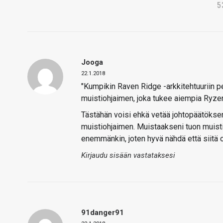
5
Jooga
22.1.2018
"Kumpikin Raven Ridge -arkkitehtuuriin p
muistiohjaimen, joka tukee aiempia Ryz
Tästähän voisi ehkä vetää johtopäätökse
muistiohjaimen. Muistaakseni tuon muist
enemmänkin, joten hyvä nähdä että siitä 
Kirjaudu sisään vastataksesi
91danger91