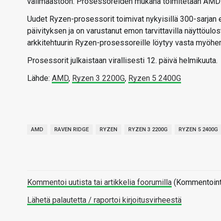
välimaastoon. Prosessoreiden mukana toimitetaan AMD:n
Uudet Ryzen-prosessorit toimivat nykyisillä 300-sarjan 
päivityksen ja on varustanut emon tarvittavilla näyttöulo
arkkitehtuurin Ryzen-prosessoreille löytyy vasta myöhemm
Prosessorit julkaistaan virallisesti 12. päivä helmikuuta.
Lähde:
AMD
,
Ryzen 3 2200G
,
Ryzen 5 2400G
AMD
RAVEN RIDGE
RYZEN
RYZEN 3 2200G
RYZEN 5 2400G
Kommentoi uutista tai artikkelia foorumilla
(Kommentointi 
Lähetä palautetta / raportoi kirjoitusvirheestä