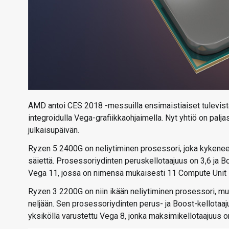
AMD antoi CES 2018 -messuilla ensimaistiaiset tulevist
integroidulla Vega-grafiikkaohjaimella. Nyt yhtiö on pal
julkaisupäivän.
Ryzen 5 2400G on neliytiminen prosessori, joka kykene
säiettä. Prosessoriydinten peruskellotaajuus on 3,6 ja B
Vega 11, jossa on nimensä mukaisesti 11 Compute Unit -y
Ryzen 3 2200G on niin ikään neliytiminen prosessori, mut
neljään. Sen prosessoriydinten perus- ja Boost-kellotaaj
yksiköllä varustettu Vega 8, jonka maksimikellotaajuus o