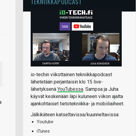
TEKNIIKKAPODCAST
io-techin viikottainen tekniikkapodcast
lähetetään perjantaisin klo 15 live-
lähetyksenä
YouTubessa
. Sampsa ja Juha
käyvät keskenään läpi kuluneen viikon ajalta
a
ajankohtaiset tietotekniikka- ja mobiiliaiheet.
Jälkikäteen katseltavissa/kuunneltavissa:
Youtube
iTunes