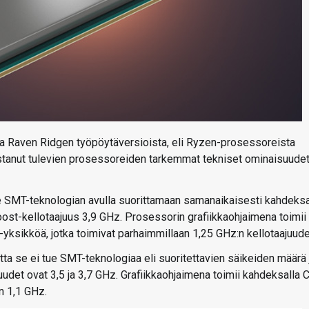
a Raven Ridgen työpöytäversioista, eli Ryzen-prosessoreista
jastanut tulevien prosessoreiden tarkemmat tekniset ominaisuudet
e SMT-teknologian avulla suorittamaan samanaikaisesti kahdeks
oost-kellotaajuus 3,9 GHz. Prosessorin grafiikkaohjaimena toimii
ksikköä, jotka toimivat parhaimmillaan 1,25 GHz:n kellotaajuudel
ta se ei tue SMT-teknologiaa eli suoritettavien säikeiden määrä 
uudet ovat 3,5 ja 3,7 GHz. Grafiikkaohjaimena toimii kahdeksalla 
n 1,1 GHz.