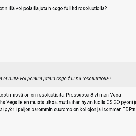
 niillä voi pelailla jotain csgo full hd resoluutiolla?
et niillä voi pelailla jotain csgo full hd resoluutiolla?
esti missä on eri resoluutioita. Prossussa 8 ytimen Vega
a Vegalle en muista ulkoa, mutta ihan hyvin tuolla CS:GO pyörii j
ti pyörii paljon paremmin suurempien kellojen ja isomman TDP:n