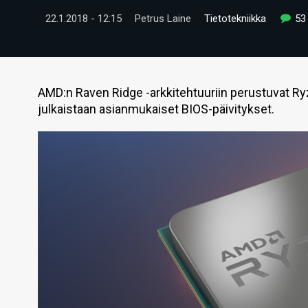
22.1.2018 - 12:15
Petrus Laine
Tietotekniikka
53
AMD:n Raven Ridge -arkkitehtuuriin perustuvat Ryz
julkaistaan asianmukaiset BIOS-päivitykset.