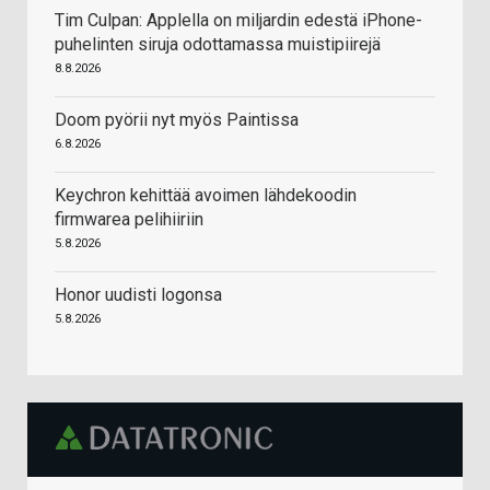
Tim Culpan: Applella on miljardin edestä iPhone-
puhelinten siruja odottamassa muistipiirejä
8.8.2026
Doom pyörii nyt myös Paintissa
6.8.2026
Keychron kehittää avoimen lähdekoodin
firmwarea pelihiiriin
5.8.2026
Honor uudisti logonsa
5.8.2026