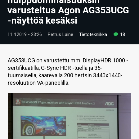
ARTIKKELIT
varusteltua Agon AG353UCG
-näyttöä kesäksi
VIDEOT
TECHBBS
11.4.2019 - 23:26
Petrus Laine
Tietotekniikka
18
TIETOA
HINTA.FI
AG353UCG on varustettu mm. DisplayHDR 1000 -
sertifikaatilla, G-Sync HDR -tuella ja 35-
KAUPPA
tuumaisella, kaarevalla 200 hertsin 3440x1440-
resoluution VA-paneelilla.
VAIHDA TEEMA
HAKU