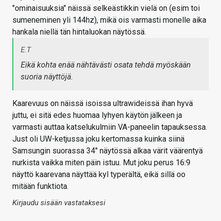
"ominaisuuksia" näissä selkeästikkin vielä on (esim toi
sumeneminen yli 144hz), mikä ois varmasti monelle aika
hankala niellä tän hintaluokan näytössä.
E.T
Eikä kohta enää nähtävästi osata tehdä myöskään
suoria näyttöjä.
Kaarevuus on näissä isoissa ultrawideissä ihan hyvä
juttu, ei sitä edes huomaa lyhyen käytön jälkeen ja
varmasti auttaa katselukulmiin VA-paneelin tapauksessa.
Just oli UW-ketjussa joku kertomassa kuinka siinä
Samsungin suorassa 34" näytössä alkaa värit väärentyä
nurkista vaikka miten päin istuu. Mut joku perus 16:9
näyttö kaarevana näyttää kyl typerältä, eikä sillä oo
mitään funktiota.
Kirjaudu sisään vastataksesi