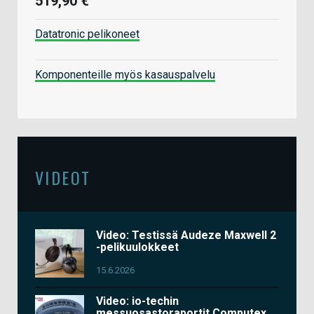
519,90 €
Datatronic pelikoneet
Komponenteille myös kasauspalvelu
VIDEOT
Video: Testissä Audeze Maxwell 2
-pelikuulokkeet
15.6.2026
Video: io-techin
messuosastoraportit Computex