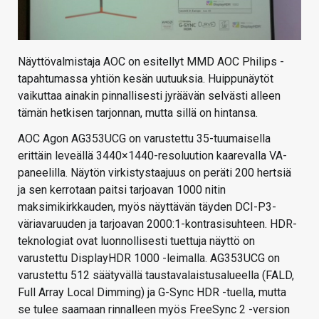
Näyttövalmistaja AOC on esitellyt MMD AOC Philips -
tapahtumassa yhtiön kesän uutuuksia. Huippunäytöt
vaikuttaa ainakin pinnallisesti jyräävän selvästi alleen
tämän hetkisen tarjonnan, mutta sillä on hintansa.
AOC Agon AG353UCG on varustettu 35-tuumaisella
erittäin leveällä 3440×1440-resoluution kaarevalla VA-
paneelilla. Näytön virkistystaajuus on peräti 200 hertsiä
ja sen kerrotaan paitsi tarjoavan 1000 nitin
maksimikirkkauden, myös näyttävän täyden DCI-P3-
väriavaruuden ja tarjoavan 2000:1-kontrasisuhteen. HDR-
teknologiat ovat luonnollisesti tuettuja näyttö on
varustettu DisplayHDR 1000 -leimalla. AG353UCG on
varustettu 512 säätyvällä taustavalaistusalueella (FALD,
Full Array Local Dimming) ja G-Sync HDR -tuella, mutta
se tulee saamaan rinnalleen myös FreeSync 2 -version