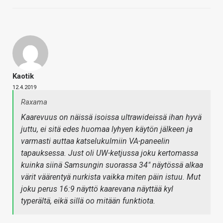
Kaotik
12.4.2019
Raxama
Kaarevuus on näissä isoissa ultrawideissä ihan hyvä
juttu, ei sitä edes huomaa lyhyen käytön jälkeen ja
varmasti auttaa katselukulmiin VA-paneelin
tapauksessa. Just oli UW-ketjussa joku kertomassa
kuinka siinä Samsungin suorassa 34" näytössä alkaa
värit väärentyä nurkista vaikka miten päin istuu. Mut
joku perus 16:9 näyttö kaarevana näyttää kyl
typerältä, eikä sillä oo mitään funktiota.