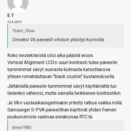
E.T
12.4.2019
Team_Slow
Onneksi VA paneelit vihdoin yleistyy kunnolla.
Koko nestekiteistä olisi aika päästä eroon.
Vertical Alignment LCD:n suuri kontrasti tulee paneelin
tummimmat sävyt suorasta kulmasta katsottaessa
yhteen romahduttavan "black crushin" kustannuksella.
Jättämällä paneelin tummimmat sävyt käyttämättä tuo
tietenkni vähenisi, mutta samalla heikkenee kontrastikin.
Ja VA:n vasteaikaongelmiakin yritetty ratkoa vaikka millä.
Samsungin S-PVA paneelithan käyttivät yhden framen
puskuroimista vaativaa ennakoivaa RTC:tä.
kime1980