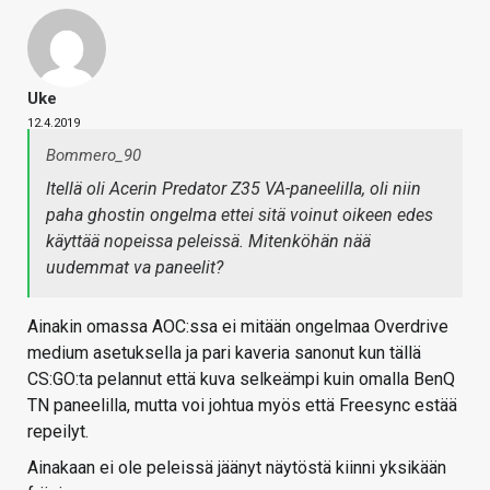
Uke
12.4.2019
Bommero_90
Itellä oli Acerin Predator Z35 VA-paneelilla, oli niin
paha ghostin ongelma ettei sitä voinut oikeen edes
käyttää nopeissa peleissä. Mitenköhän nää
uudemmat va paneelit?
Ainakin omassa AOC:ssa ei mitään ongelmaa Overdrive
medium asetuksella ja pari kaveria sanonut kun tällä
CS:GO:ta pelannut että kuva selkeämpi kuin omalla BenQ
TN paneelilla, mutta voi johtua myös että Freesync estää
repeilyt.
Ainakaan ei ole peleissä jäänyt näytöstä kiinni yksikään