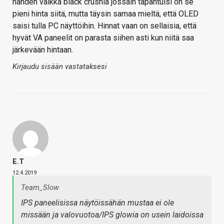
nähden vaikka black crushia jossain tapahtuisi on se
pieni hinta siitä, mutta täysin samaa mieltä, että OLED
saisi tulla PC näyttöihin. Hinnat vaan on sellaisia, että
hyvät VA paneelit on parasta siihen asti kun niitä saa
järkevään hintaan.
Kirjaudu sisään vastataksesi
E.T
12.4.2019
Team_Slow
IPS paneelisissa näytöissähän mustaa ei ole
missään ja valovuotoa/IPS glowia on usein laidoissa