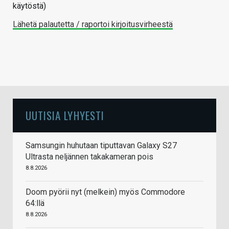
käytöstä)
Lähetä palautetta / raportoi kirjoitusvirheestä
UUTISIA LYHYESTI
Samsungin huhutaan tiputtavan Galaxy S27
Ultrasta neljännen takakameran pois
8.8.2026
Doom pyörii nyt (melkein) myös Commodore
64:llä
8.8.2026