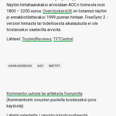
Näytön hintahaarukaksi arvioidaan AOC:n toimesta noin
1800 – 2200 euroa.
OverclockersUK
on listannut näytön
jo ennakkotilattavaksi 1999 punnan hintaan. FreeSync 2 -
version hinnasta tai todellisesta aikataulusta ei ole
toistaiseksi saatavilla arvioita.
Lähteet:
TrustedReviews
,
TFTCentral
AGON AG353UCG
AOC
NÄYTÖT
Kommentoi uutista tai artikkelia foorumilla
(Kommentointi sivuston puolella toistaiseksi pois
käytöstä)
Lähetä palautetta / raportoi kirjoitusvirheestä