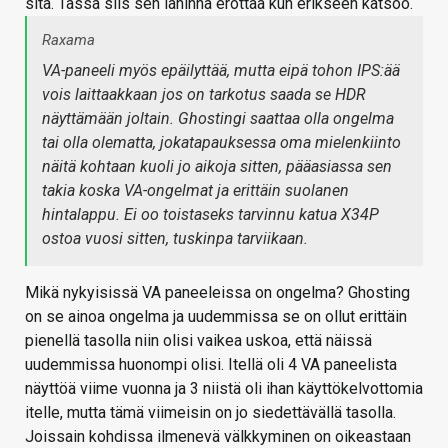
sitä. Tässä siis sen lähinnä erottaa kun erikseen katsoo.
Raxama
VA-paneeli myös epäilyttää, mutta eipä tohon IPS:ää
vois laittaakkaan jos on tarkotus saada se HDR
näyttämään joltain. Ghostingi saattaa olla ongelma
tai olla olematta, jokatapauksessa oma mielenkiinto
näitä kohtaan kuoli jo aikoja sitten, pääasiassa sen
takia koska VA-ongelmat ja erittäin suolanen
hintalappu. Ei oo toistaseks tarvinnu katua X34P
ostoa vuosi sitten, tuskinpa tarviikaan.
Mikä nykyisissä VA paneeleissa on ongelma? Ghosting
on se ainoa ongelma ja uudemmissa se on ollut erittäin
pienellä tasolla niin olisi vaikea uskoa, että näissä
uudemmissa huonompi olisi. Itellä oli 4 VA paneelista
näyttöä viime vuonna ja 3 niistä oli ihan käyttökelvottomia
itelle, mutta tämä viimeisin on jo siedettävällä tasolla.
Joissain kohdissa ilmenevä välkkyminen on oikeastaan