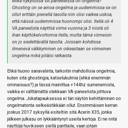
Mikä nykyisissä VA paneeleissa on ongelma?
Ghosting on se ainoa ongelma ja uudemmissa se on
ollut erittäin pienellä tasolla niin olisi vaikea uskoa,
että näissä uudemmissa huonompi olisi. Itellä oli 4
VA paneelista näyttöä viime vuonna ja 3 niistä oli
ihan käyttökelvottomia itelle, mutta tämä viimeisin
on jo siedettävällä tasolla. Joissain kohdissa
ilmenevä välkkyminen on oikeastaan se viimeinen
ongelma mikä pitäisi ratkaista.
Ehkä huono sanavalinta, tarkoitin mahdollisia ongelmia,
kuten sitä ghostingia, katselukulmia (ehkä enemmän
ominaisuus?) ja tässä mainittua +144hz sumenemista,
vaikka ei välttämättä olekkaan VA-paneelista johtuva
ongelma. Jokatapauksessa ei tän näytön kehittäminen oo
ongelmatonta selkeästikkään ollut. Ensimmäisen kerran
joskus 2017 syksyllä esiteltiin sitä Acerin X35, jonka
jälkeen julkasu on lykkääntynyt useita kertoja. Ei ne niitä
näyttöjä huvikseen siellä panttaile, vaan jotain