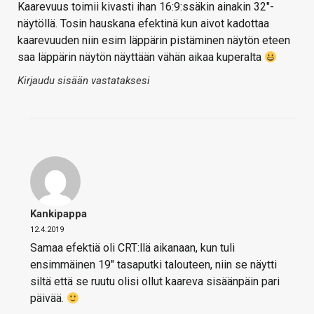
Kaarevuus toimii kivasti ihan 16:9:ssäkin ainakin 32"-
näytöllä. Tosin hauskana efektinä kun aivot kadottaa
kaarevuuden niin esim läppärin pistäminen näytön eteen
saa läppärin näytön näyttään vähän aikaa kuperalta
Kirjaudu sisään vastataksesi
Kankipappa
12.4.2019
Samaa efektiä oli CRT:llä aikanaan, kun tuli
ensimmäinen 19″ tasaputki talouteen, niin se näytti
siltä että se ruutu olisi ollut kaareva sisäänpäin pari
päivää.