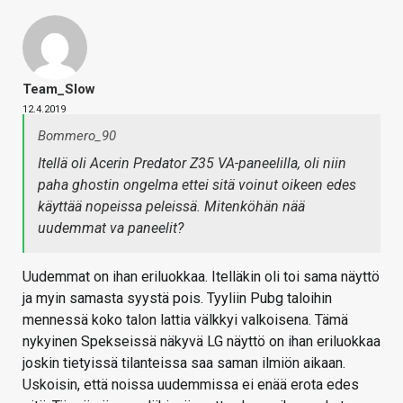
Team_Slow
12.4.2019
Bommero_90
Itellä oli Acerin Predator Z35 VA-paneelilla, oli niin
paha ghostin ongelma ettei sitä voinut oikeen edes
käyttää nopeissa peleissä. Mitenköhän nää
uudemmat va paneelit?
Uudemmat on ihan eriluokkaa. Itelläkin oli toi sama näyttö
ja myin samasta syystä pois. Tyyliin Pubg taloihin
mennessä koko talon lattia välkkyi valkoisena. Tämä
nykyinen Spekseissä näkyvä LG näyttö on ihan eriluokkaa
joskin tietyissä tilanteissa saa saman ilmiön aikaan.
Uskoisin, että noissa uudemmissa ei enää erota edes