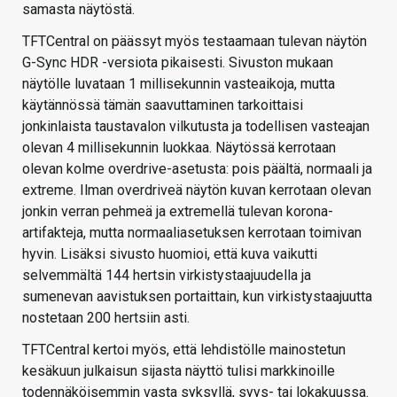
samasta näytöstä.
TFTCentral on päässyt myös testaamaan tulevan näytön
G-Sync HDR -versiota pikaisesti. Sivuston mukaan
näytölle luvataan 1 millisekunnin vasteaikoja, mutta
käytännössä tämän saavuttaminen tarkoittaisi
jonkinlaista taustavalon vilkutusta ja todellisen vasteajan
olevan 4 millisekunnin luokkaa. Näytössä kerrotaan
olevan kolme overdrive-asetusta: pois päältä, normaali ja
extreme. Ilman overdriveä näytön kuvan kerrotaan olevan
jonkin verran pehmeä ja extremellä tulevan korona-
artifakteja, mutta normaaliasetuksen kerrotaan toimivan
hyvin. Lisäksi sivusto huomioi, että kuva vaikutti
selvemmältä 144 hertsin virkistystaajuudella ja
sumenevan aavistuksen portaittain, kun virkistystaajuutta
nostetaan 200 hertsiin asti.
TFTCentral kertoi myös, että lehdistölle mainostetun
kesäkuun julkaisun sijasta näyttö tulisi markkinoille
todennäköisemmin vasta syksyllä, syys- tai lokakuussa.