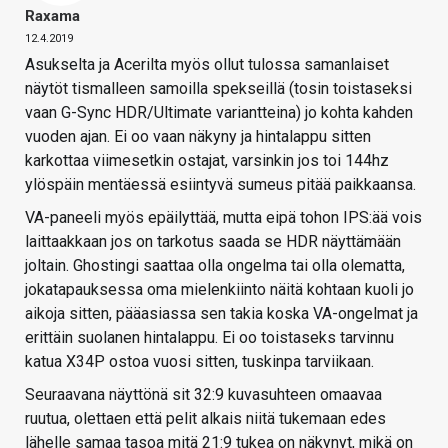
Raxama
12.4.2019
Asukselta ja Acerilta myös ollut tulossa samanlaiset
näytöt tismalleen samoilla spekseillä (tosin toistaseksi
vaan G-Sync HDR/Ultimate variantteina) jo kohta kahden
vuoden ajan. Ei oo vaan näkyny ja hintalappu sitten
karkottaa viimesetkin ostajat, varsinkin jos toi 144hz
ylöspäin mentäessä esiintyvä sumeus pitää paikkaansa.
VA-paneeli myös epäilyttää, mutta eipä tohon IPS:ää vois
laittaakkaan jos on tarkotus saada se HDR näyttämään
joltain. Ghostingi saattaa olla ongelma tai olla olematta,
jokatapauksessa oma mielenkiinto näitä kohtaan kuoli jo
aikoja sitten, pääasiassa sen takia koska VA-ongelmat ja
erittäin suolanen hintalappu. Ei oo toistaseks tarvinnu
katua X34P ostoa vuosi sitten, tuskinpa tarviikaan.
Seuraavana näyttönä sit 32:9 kuvasuhteen omaavaa
ruutua, olettaen että pelit alkais niitä tukemaan edes
lähelle samaa tasoa mitä 21:9 tukea on näkynyt, mikä on