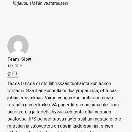
Kirjaudu sisään vastataksesi
Team_Slow
12.4.2019
@E.T
Tässä LG:ssä ei ole läheskään tuollaista kun äsken
testasin. Saa ihan kunnolla heilua ympäriinsä, että saa
jotain eroa aikaan. Viime vuonna kun noita enemmän
testailin niin ei kaikki VA paneelit samanlaisia ole. Tosi
suuria eroja ja todella hyvää kehitystä ollut vuosien
saatossa. IPS paneelisissa näytöissähän mustaa ei ole
missään ja valovuotoa on usein laidoissa niin siihen