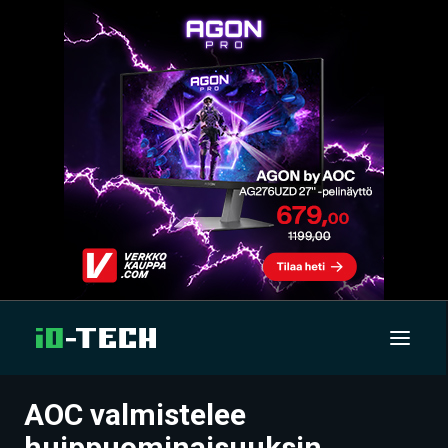
AOC valmistelee
UUTISET
huippuominaisuuksin