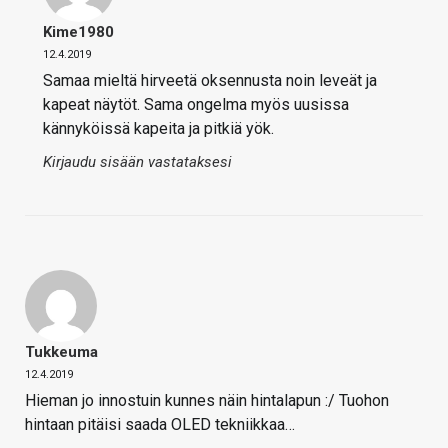
Kime1980
12.4.2019
Samaa mieltä hirveetä oksennusta noin leveät ja
kapeat näytöt. Sama ongelma myös uusissa
kännyköissä kapeita ja pitkiä yök.
Kirjaudu sisään vastataksesi
Tukkeuma
12.4.2019
Hieman jo innostuin kunnes näin hintalapun :/ Tuohon
hintaan pitäisi saada OLED tekniikkaa…