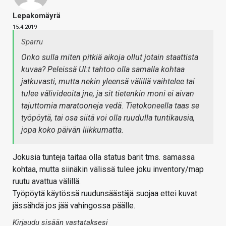
Lepakomäyrä
15.4.2019
Sparru
Onko sulla miten pitkiä aikoja ollut jotain staattista
kuvaa? Peleissä UI:t tahtoo olla samalla kohtaa
jatkuvasti, mutta nekin yleensä välillä vaihtelee tai
tulee välivideoita jne, ja sit tietenkin moni ei aivan
tajuttomia maratooneja vedä. Tietokoneella taas se
työpöytä, tai osa siitä voi olla ruudulla tuntikausia,
jopa koko päivän liikkumatta.
Jokusia tunteja taitaa olla status barit tms. samassa
kohtaa, mutta siinäkin välissä tulee joku inventory/map
ruutu avattua välillä.
Työpöytä käytössä ruudunsäästäjä suojaa ettei kuvat
jässähdä jos jää vahingossa päälle.
Kirjaudu sisään vastataksesi