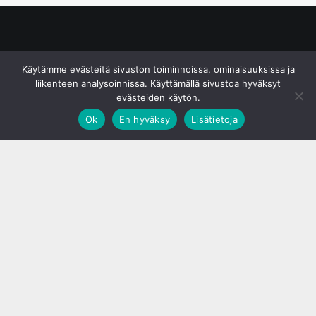
© S&J Media Oy
Käytämme evästeitä sivuston toiminnoissa, ominaisuuksissa ja
liikenteen analysoinnissa. Käyttämällä sivustoa hyväksyt
evästeiden käytön.
Ok
En hyväksy
Lisätietoja
;