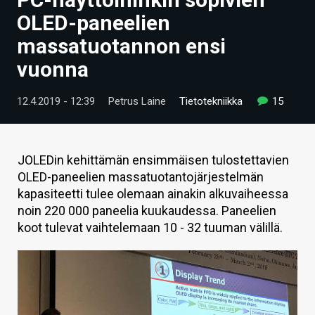
ARTIKKELIT
OLED-paneelien
massatuotannon ensi
VIDEOT
vuonna
TECHBBS
12.4.2019 - 12:39
Petrus Laine
Tietotekniikka
15
TIETOA
HINTA.FI
JOLEDin kehittämän ensimmäisen tulostettavien
KAUPPA
OLED-paneelien massatuotantojärjestelmän
kapasiteetti tulee olemaan ainakin alkuvaiheessa
VAIHDA TEEMA
noin 220 000 paneelia kuukaudessa. Paneelien
koot tulevat vaihtelemaan 10 - 32 tuuman välillä.
HAKU