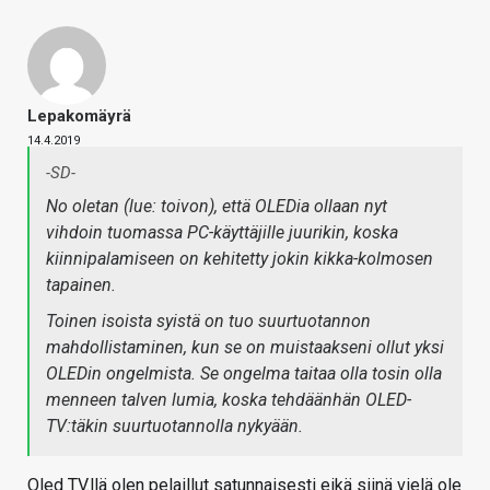
Lepakomäyrä
14.4.2019
-SD-
No oletan (lue: toivon), että OLEDia ollaan nyt
vihdoin tuomassa PC-käyttäjille juurikin, koska
kiinnipalamiseen on kehitetty jokin kikka-kolmosen
tapainen.
Toinen isoista syistä on tuo suurtuotannon
mahdollistaminen, kun se on muistaakseni ollut yksi
OLEDin ongelmista. Se ongelma taitaa olla tosin olla
menneen talven lumia, koska tehdäänhän OLED-
TV:täkin suurtuotannolla nykyään.
Oled TV.llä olen pelaillut satunnaisesti eikä siinä vielä ole