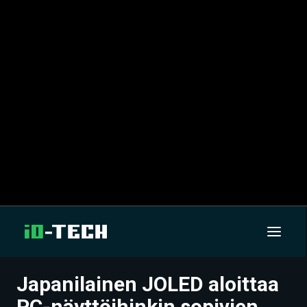
Japanilainen JOLED aloittaa
UUTISET
PC-näyttöihinkin sopivien