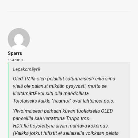
Sparru
15.4.2019
Lepakomäyrä
Oled TV.llä olen pelaillut satunnaisesti eikä siinä
vielä ole palanut mikään pysyvästi, mutta se
kieltämättä voi silti olla mahdollista.
Toistaiseks kaikki "haamut" ovat lähteneet pois.
Ylivoimaisesti parhaan kuvan tuollaisella OLED
paneelilla saa verrattuna Tn/Ips tms…
HDR.llä höystettynä aivan mahtava kokemus.
(Vaikka jotkut hifistit ei sellaisella voikkaan pelata