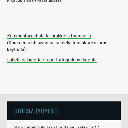
Kirjaudu sisään vastataksesi
Kommentoi uutista tai artikkelia foorumilla
(Kommentointi sivuston puolella toistakseksi pois
käytöstä)
Lähetä palautetta / raportoi kirjoitusvirheestä
UUTISIA LYHYESTI
Samsungin huhutaan tiputtavan Galaxy S27