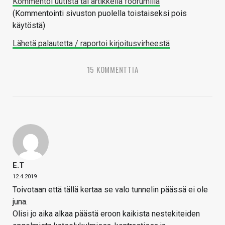
Kommentoi uutista tai artikkelia foorumilla
(Kommentointi sivuston puolella toistaiseksi pois
käytöstä)
Lähetä palautetta / raportoi kirjoitusvirheestä
15 KOMMENTTIA
E.T
12.4.2019
Toivotaan että tällä kertaa se valo tunnelin päässä ei ole
juna.
Olisi jo aika alkaa päästä eroon kaikista nestekiteiden