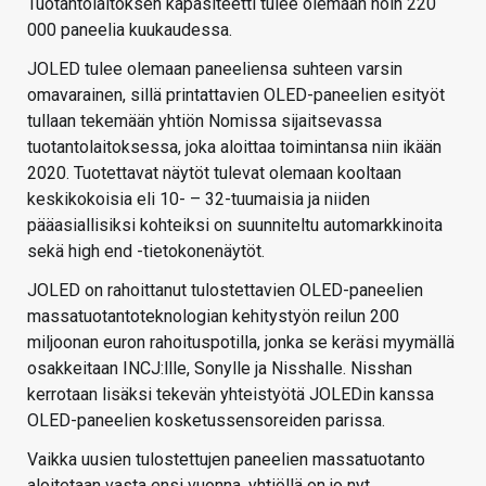
Tuotantolaitoksen kapasiteetti tulee olemaan noin 220
000 paneelia kuukaudessa.
JOLED tulee olemaan paneeliensa suhteen varsin
omavarainen, sillä printattavien OLED-paneelien esityöt
tullaan tekemään yhtiön Nomissa sijaitsevassa
tuotantolaitoksessa, joka aloittaa toimintansa niin ikään
2020. Tuotettavat näytöt tulevat olemaan kooltaan
keskikokoisia eli 10- – 32-tuumaisia ja niiden
pääasiallisiksi kohteiksi on suunniteltu automarkkinoita
sekä high end -tietokonenäytöt.
JOLED on rahoittanut tulostettavien OLED-paneelien
massatuotantoteknologian kehitystyön reilun 200
miljoonan euron rahoituspotilla, jonka se keräsi myymällä
osakkeitaan INCJ:llle, Sonylle ja Nisshalle. Nisshan
kerrotaan lisäksi tekevän yhteistyötä JOLEDin kanssa
OLED-paneelien kosketussensoreiden parissa.
Vaikka uusien tulostettujen paneelien massatuotanto
aloitetaan vasta ensi vuonna, yhtiöllä on jo nyt