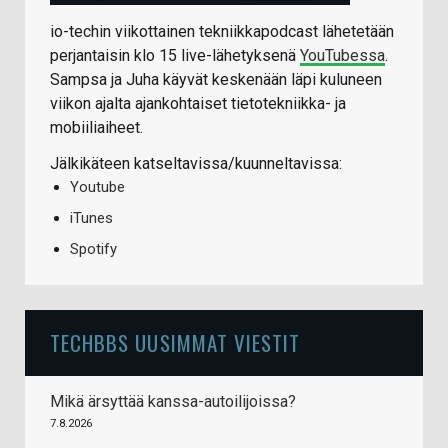
io-techin viikottainen tekniikkapodcast lähetetään
perjantaisin klo 15 live-lähetyksenä
YouTubessa
.
Sampsa ja Juha käyvät keskenään läpi kuluneen
viikon ajalta ajankohtaiset tietotekniikka- ja
mobiiliaiheet.
Jälkikäteen katseltavissa/kuunneltavissa:
Youtube
iTunes
Spotify
TECHBBS UUSIMMAT VIESTIT
Mikä ärsyttää kanssa-autoilijoissa?
7.8.2026