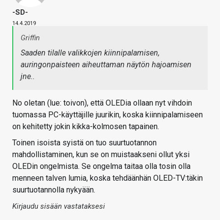
-SD-
14.4.2019
Griffin
Saaden tilalle valikkojen kiinnipalamisen,
auringonpaisteen aiheuttaman näytön hajoamisen
jne..
No oletan (lue: toivon), että OLEDia ollaan nyt vihdoin
tuomassa PC-käyttäjille juurikin, koska kiinnipalamiseen
on kehitetty jokin kikka-kolmosen tapainen.
Toinen isoista syistä on tuo suurtuotannon
mahdollistaminen, kun se on muistaakseni ollut yksi
OLEDin ongelmista. Se ongelma taitaa olla tosin olla
menneen talven lumia, koska tehdäänhän OLED-TV:täkin
suurtuotannolla nykyään.
Kirjaudu sisään vastataksesi