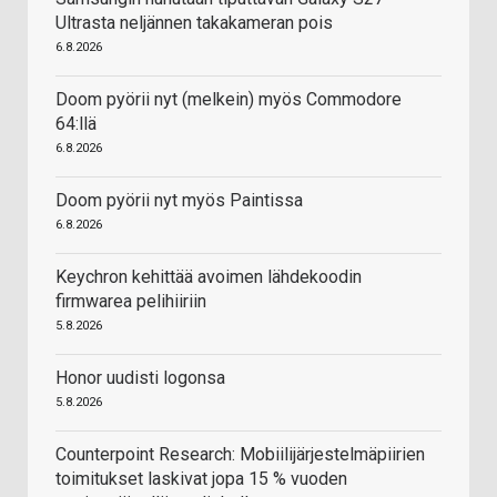
Ultrasta neljännen takakameran pois
6.8.2026
Doom pyörii nyt (melkein) myös Commodore
64:llä
6.8.2026
Doom pyörii nyt myös Paintissa
6.8.2026
Keychron kehittää avoimen lähdekoodin
firmwarea pelihiiriin
5.8.2026
Honor uudisti logonsa
5.8.2026
Counterpoint Research: Mobiilijärjestelmäpiirien
toimitukset laskivat jopa 15 % vuoden