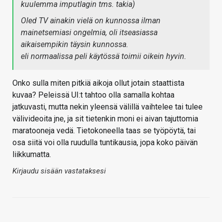
kuulemma imputlagin tms. takia)
Oled TV ainakin vielä on kunnossa ilman
mainetsemiasi ongelmia, oli itseasiassa
aikaisempikin täysin kunnossa.
eli normaalissa peli käytössä toimii oikein hyvin.
Onko sulla miten pitkiä aikoja ollut jotain staattista
kuvaa? Peleissä UI:t tahtoo olla samalla kohtaa
jatkuvasti, mutta nekin yleensä välillä vaihtelee tai tulee
välivideoita jne, ja sit tietenkin moni ei aivan tajuttomia
maratooneja vedä. Tietokoneella taas se työpöytä, tai
osa siitä voi olla ruudulla tuntikausia, jopa koko päivän
liikkumatta.
Kirjaudu sisään vastataksesi