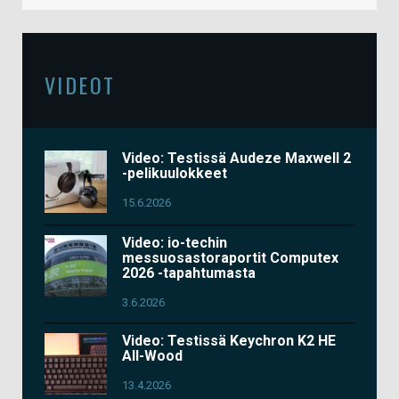
VIDEOT
Video: Testissä Audeze Maxwell 2
-pelikuulokkeet
15.6.2026
Video: io-techin
messuosastoraportit Computex
2026 -tapahtumasta
3.6.2026
Video: Testissä Keychron K2 HE
All-Wood
13.4.2026