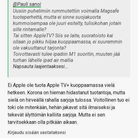
@Pauli sanoi
Uusiin puhelimiin rummutettiin voimalla Magsafe
tuoteperhettä, mutta ei sinne suojakuorta
kummoisempaa ole juuri esitelty, tulisikohan jotain
sille rintamalle?
Tai sitten AppleTV? Siis se laite, suoratoisto kai
ollaan jo pikku hiljaa kuoppaamassa, ei suuremmin
ole vakuuttanut tarjonta?
Toivottavasti tulee ipadiin M1 suoritin, muuten jää
turhan lähelle ipad air mallia
Napsauta laajentaaksesi…
Ei Apple ole tuota Apple TV+ kuoppaamassa vielä
hetkeen. Korona on hieman hidastanut tuotantoja, mutta
sielä on hirveällä rahalla sarjoja tulossa. Voitollinen tuo ei
toki ole mitenkään, hehän jakavat sitä ilmaiseksi ja
tekevät älyttömän kalliita sarjoja. Mutta ei sen
tarvitsekkaan olla pitkään aikaan.
Kirjaudu sisään vastataksesi