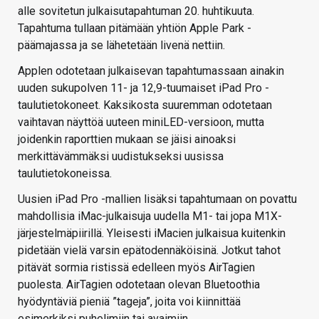
alle sovitetun julkaisutapahtuman 20. huhtikuuta.
Tapahtuma tullaan pitämään yhtiön Apple Park -
päämajassa ja se lähetetään livenä nettiin.
Applen odotetaan julkaisevan tapahtumassaan ainakin
uuden sukupolven 11- ja 12,9-tuumaiset iPad Pro -
taulutietokoneet. Kaksikosta suuremman odotetaan
vaihtavan näyttöä uuteen miniLED-versioon, mutta
joidenkin raporttien mukaan se jäisi ainoaksi
merkittävämmäksi uudistukseksi uusissa
taulutietokoneissa.
Uusien iPad Pro -mallien lisäksi tapahtumaan on povattu
mahdollisia iMac-julkaisuja uudella M1- tai jopa M1X-
järjestelmäpiirillä. Yleisesti iMacien julkaisua kuitenkin
pidetään vielä varsin epätodennäköisinä. Jotkut tahot
pitävät sormia ristissä edelleen myös AirTagien
puolesta. AirTagien odotetaan olevan Bluetoothia
hyödyntäviä pieniä ”tageja”, joita voi kiinnittää
esimerkiksi puhelimiin tai avaimiin.