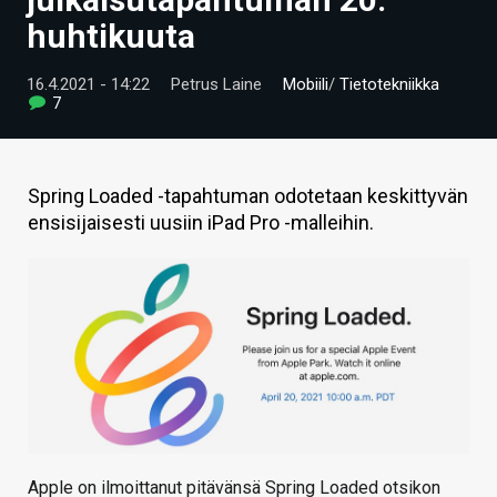
ARTIKKELIT
huhtikuuta
VIDEOT
16.4.2021 - 14:22
Petrus Laine
Mobiili
/
Tietotekniikka
7
TECHBBS
TIETOA
Spring Loaded -tapahtuman odotetaan keskittyvän
HINTA.FI
ensisijaisesti uusiin iPad Pro -malleihin.
KAUPPA
VAIHDA TEEMA
HAKU
Apple on ilmoittanut pitävänsä Spring Loaded otsikon