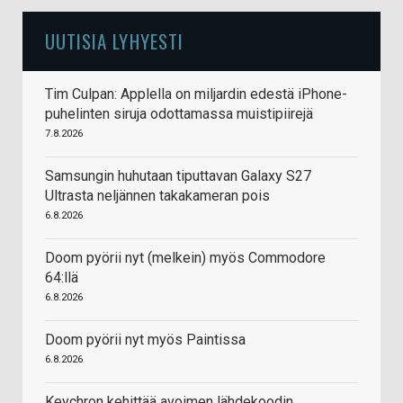
UUTISIA LYHYESTI
Tim Culpan: Applella on miljardin edestä iPhone-
puhelinten siruja odottamassa muistipiirejä
7.8.2026
Samsungin huhutaan tiputtavan Galaxy S27
Ultrasta neljännen takakameran pois
6.8.2026
Doom pyörii nyt (melkein) myös Commodore
64:llä
6.8.2026
Doom pyörii nyt myös Paintissa
6.8.2026
Keychron kehittää avoimen lähdekoodin