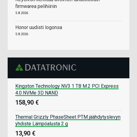
firmwarea pelihiiriin
5.8.2026
Honor uudisti logonsa
5.8.2026
Kingston Technology NV3 1 TB M.2 PCI Express
4.0 NVMe 3D NAND
158,90 €
Thermal Grizzly PhaseSheet PTM jäähdytyslevyn
yhdiste Lämpöalusta 2 g
13,90 €