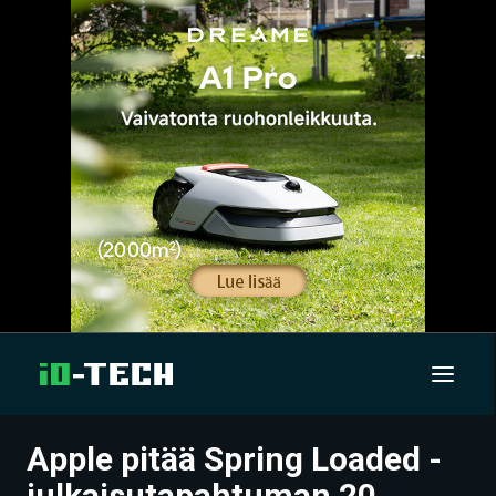
Apple pitää Spring Loaded -
UUTISET
julkaisutapahtuman 20.