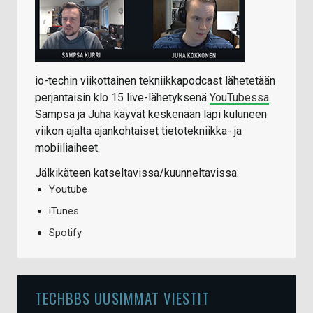
io-techin viikottainen tekniikkapodcast lähetetään
perjantaisin klo 15 live-lähetyksenä
YouTubessa
.
Sampsa ja Juha käyvät keskenään läpi kuluneen
viikon ajalta ajankohtaiset tietotekniikka- ja
mobiiliaiheet.
Jälkikäteen katseltavissa/kuunneltavissa:
Youtube
iTunes
Spotify
TECHBBS UUSIMMAT VIESTIT