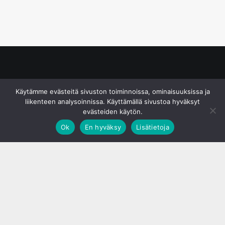
© S&J Media Oy
Käytämme evästeitä sivuston toiminnoissa, ominaisuuksissa ja
liikenteen analysoinnissa. Käyttämällä sivustoa hyväksyt
evästeiden käytön.
Ok
En hyväksy
Lisätietoja
;