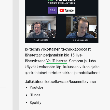
io-techin viikottainen tekniikkapodcast
lähetetään perjantaisin klo 15 live-
lähetyksenä
YouTubessa
. Sampsa ja Juha
käyvät keskenään läpi kuluneen viikon ajalta
ajankohtaiset tietotekniikka- ja mobiiliaiheet.
Jälkikäteen katseltavissa/kuunneltavissa:
Youtube
iTunes
Spotify