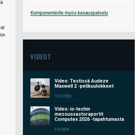
ä.
Komponenteille myös kasauspalvelu
vat
öön
VIDEOT
Video: Testissä Audeze
Maxwell 2 -pelikuulokkeet
15.6.2026
Video: io-techin
messuosastoraportit
Computex 2026 -tapahtumasta
3.6.2026