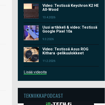
Video: Testissä Keychron K2 HE
All-Wood
13.4.2026
Uusi artikkeli & video: Testissä
Google Pixel 10a
9.3.2026
Video: Testissä Asus ROG
Kithara -pelikuulokkeet
11.2.2026
Lisää videoita
TEKNIIKKAPODCAST