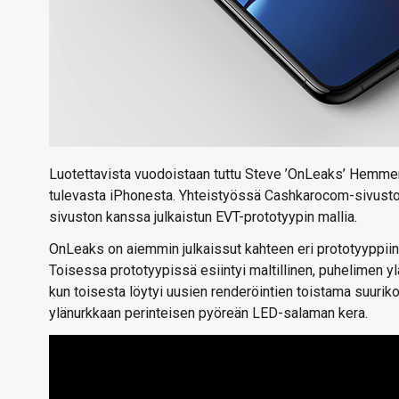
Luotettavista vuodoistaan tuttu Steve ’OnLeaks’ Hemmers
tulevasta iPhonesta. Yhteistyössä Cashkarocom-sivuston 
sivuston kanssa julkaistun EVT-prototyypin mallia.
OnLeaks on aiemmin julkaissut kahteen eri prototyyppiin
Toisessa prototyypissä esiintyi maltillinen, puhelimen y
kun toisesta löytyi uusien renderöintien toistama suuri
ylänurkkaan perinteisen pyöreän LED-salaman kera.