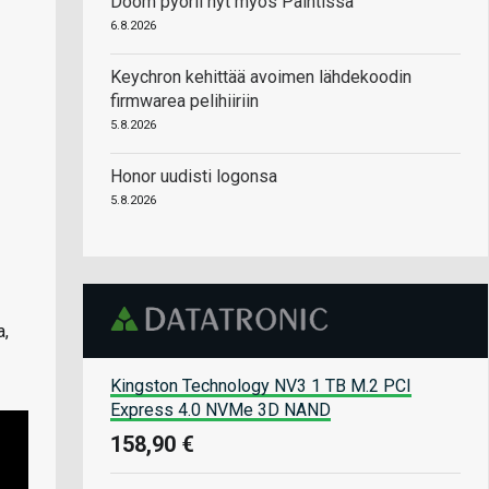
Doom pyörii nyt myös Paintissa
6.8.2026
Keychron kehittää avoimen lähdekoodin
firmwarea pelihiiriin
5.8.2026
Honor uudisti logonsa
5.8.2026
a,
Kingston Technology NV3 1 TB M.2 PCI
Express 4.0 NVMe 3D NAND
158,90 €