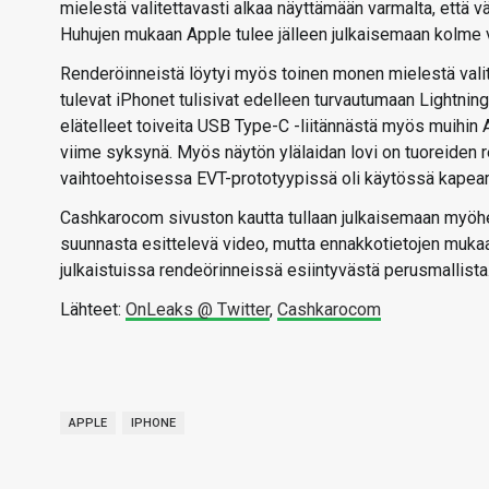
mielestä valitettavasti alkaa näyttämään varmalta, että 
Huhujen mukaan Apple tulee jälleen julkaisemaan kolme v
Renderöinneistä löytyi myös toinen monen mielestä valite
tulevat iPhonet tulisivat edelleen turvautumaan Lightning
elätelleet toiveita USB Type-C -liitännästä myös muihin App
viime syksynä. Myös näytön ylälaidan lovi on tuoreiden 
vaihtoehtoisessa EVT-prototyypissä oli käytössä kapeam
Cashkarocom sivuston kautta tullaan julkaisemaan myöhe
suunnasta esittelevä video, mutta ennakkotietojen mukaa
julkaistuissa rendeörinneissä esiintyvästä perusmallista
Lähteet:
OnLeaks @ Twitter
,
Cashkarocom
APPLE
IPHONE