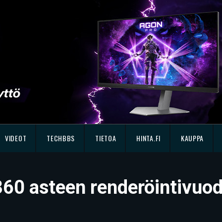
VIDEOT
TECHBBS
TIETOA
HINTA.FI
KAUPPA
360 asteen renderöintivuo