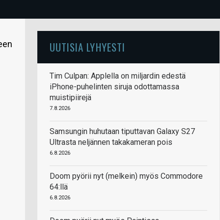
een
UUTISIA LYHYESTI
Tim Culpan: Applella on miljardin edestä
iPhone-puhelinten siruja odottamassa
muistipiirejä
7.8.2026
Samsungin huhutaan tiputtavan Galaxy S27
Ultrasta neljännen takakameran pois
6.8.2026
Doom pyörii nyt (melkein) myös Commodore
64:llä
6.8.2026