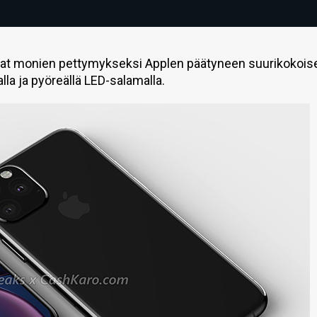
ovat monien pettymykseksi Applen päätyneen suurikokois
a ja pyöreällä LED-salamalla.