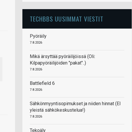
TECHBBS UUSIMMAT VIESTIT
Pyöräily
7.8.2026
Mikä ärsyttää pyöräilijöissä (Oli:
Kilpapyöräilijöiden "pakat"..)
7.8.2026
Battlefield 6
7.8.2026
Sähkönmyyntisopimukset ja niiden hinnat (EI
yleistä sähkökeskustelua!)
7.8.2026
Tekoäly