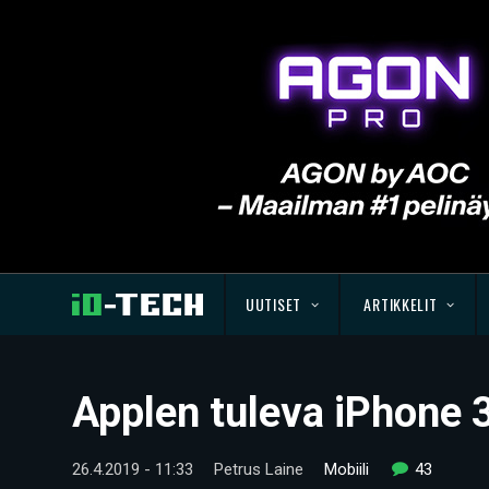
UUTISET
ARTIKKELIT
Applen tuleva iPhone 
26.4.2019 - 11:33
Petrus Laine
Mobiili
43