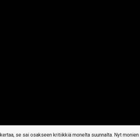
ertaa, se sai osakseen kritiikkiä monelta suunnalta. Nyt monien