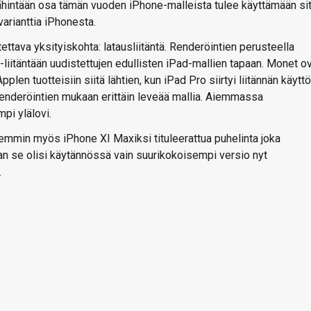
vähintään osa tämän vuoden iPhone-malleista tulee käyttämään sit
arianttia iPhonesta.
ttava yksityiskohta: latausliitäntä. Renderöintien perusteella
-liitäntään uudistettujen edullisten iPad-mallien tapaan. Monet o
len tuotteisiin siitä lähtien, kun iPad Pro siirtyi liitännän käytt
renderöintien mukaan erittäin leveää mallia. Aiemmassa
pi ylälovi.
mmin myös iPhone XI Maxiksi tituleerattua puhelinta joka
n se olisi käytännössä vain suurikokoisempi versio nyt
.