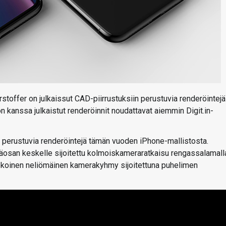
toffer on julkaissut CAD-piirrustuksiin perustuvia renderöintejä
kanssa julkaistut renderöinnit noudattavat aiemmin Digit.in-
 perustuvia renderöintejä tämän vuoden iPhone-mallistosta.
läosan keskelle sijoitettu kolmoiskameraratkaisu rengassalamall
kokoinen neliömäinen kamerakyhmy sijoitettuna puhelimen