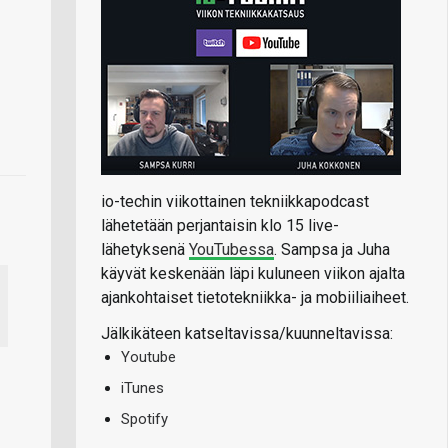
io-techin viikottainen tekniikkapodcast
lähetetään perjantaisin klo 15 live-
lähetyksenä
YouTubessa
. Sampsa ja Juha
käyvät keskenään läpi kuluneen viikon ajalta
ajankohtaiset tietotekniikka- ja mobiiliaiheet.
Jälkikäteen katseltavissa/kuunneltavissa:
Youtube
iTunes
Spotify