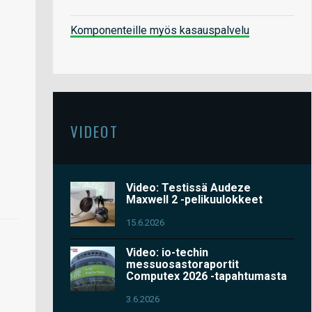
Komponenteille myös kasauspalvelu
VIDEOT
Video: Testissä Audeze
Maxwell 2 -pelikuulokkeet
15.6.2026
Video: io-techin
messuosastoraportit
Computex 2026 -tapahtumasta
3.6.2026