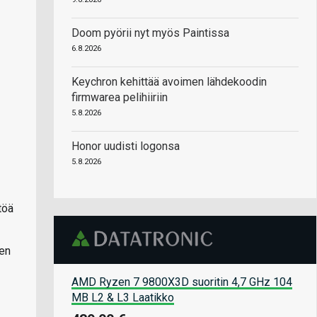
Doom pyörii nyt myös Paintissa
6.8.2026
Keychron kehittää avoimen lähdekoodin
firmwarea pelihiiriin
5.8.2026
Honor uudisti logonsa
5.8.2026
töä
sen
AMD Ryzen 7 9800X3D suoritin 4,7 GHz 104
MB L2 & L3 Laatikko