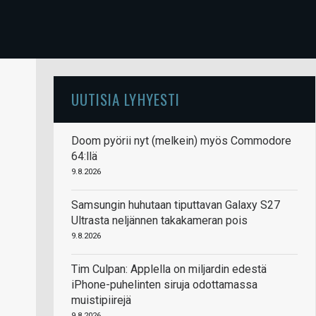
UUTISIA LYHYESTI
Doom pyörii nyt (melkein) myös Commodore
64:llä
9.8.2026
Samsungin huhutaan tiputtavan Galaxy S27
Ultrasta neljännen takakameran pois
9.8.2026
Tim Culpan: Applella on miljardin edestä
iPhone-puhelinten siruja odottamassa
muistipiirejä
9.8.2026