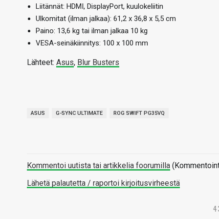
Liitännät: HDMI, DisplayPort, kuulokeliitin
Ulkomitat (ilman jalkaa): 61,2 x 36,8 x 5,5 cm
Paino: 13,6 kg tai ilman jalkaa 10 kg
VESA-seinäkiinnitys: 100 x 100 mm
Lähteet:
Asus
,
Blur Busters
ASUS
G-SYNC ULTIMATE
ROG SWIFT PG35VQ
Kommentoi uutista tai artikkelia foorumilla
(Kommentointi 
Lähetä palautetta / raportoi kirjoitusvirheestä
4