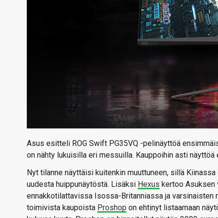
Asus esitteli ROG Swift PG35VQ -pelinäyttöä ensimmäis
on nähty lukuisilla eri messuilla. Kauppoihin asti näyttöä 
Nyt tilanne näyttäisi kuitenkin muuttuneen, sillä Kiinas
uudesta huippunäytöstä. Lisäksi
Hexus
kertoo Asuksen v
ennakkotilattavissa Isossa-Britanniassa ja varsinaisten
toimivista kaupoista
Proshop
on ehtinyt listaamaan näytö