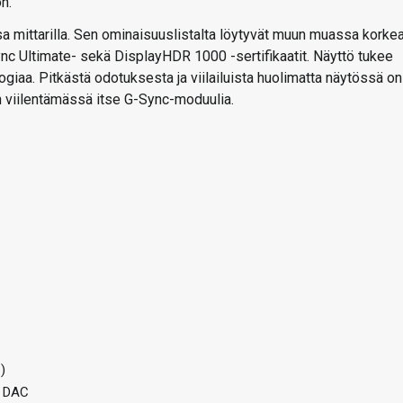
n.
 mittarilla. Sen ominaisuuslistalta löytyvät muun muassa korke
ync Ultimate- sekä DisplayHDR 1000 -sertifikaatit. Näyttö tukee
iaa. Pitkästä odotuksesta ja viilailuista huolimatta näytössä on
in viilentämässä itse G-Sync-moduulia.
)
i DAC