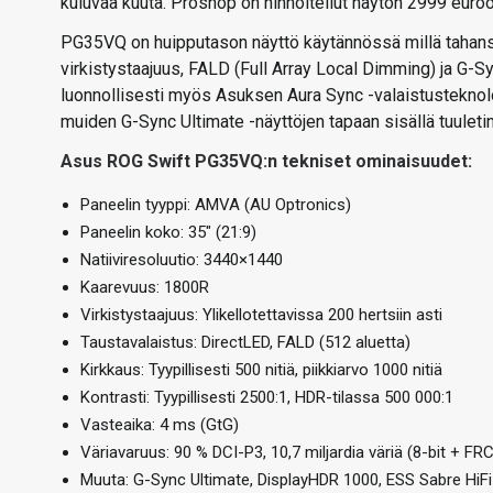
kuluvaa kuuta. Proshop on hinnoitellut näytön 2999 euroo
PG35VQ on huipputason näyttö käytännössä millä tahansa
virkistystaajuus, FALD (Full Array Local Dimming) ja G-S
luonnollisesti myös Asuksen Aura Sync -valaistusteknolog
muiden G-Sync Ultimate -näyttöjen tapaan sisällä tuulet
Asus ROG Swift PG35VQ:n tekniset ominaisuudet:
Paneelin tyyppi: AMVA (AU Optronics)
Paneelin koko: 35″ (21:9)
Natiiviresoluutio: 3440×1440
Kaarevuus: 1800R
Virkistystaajuus: Ylikellotettavissa 200 hertsiin asti
Taustavalaistus: DirectLED, FALD (512 aluetta)
Kirkkaus: Tyypillisesti 500 nitiä, piikkiarvo 1000 nitiä
Kontrasti: Tyypillisesti 2500:1, HDR-tilassa 500 000:1
Vasteaika: 4 ms (GtG)
Väriavaruus: 90 % DCI-P3, 10,7 miljardia väriä (8-bit + FRC
Muuta: G-Sync Ultimate, DisplayHDR 1000, ESS Sabre HiF