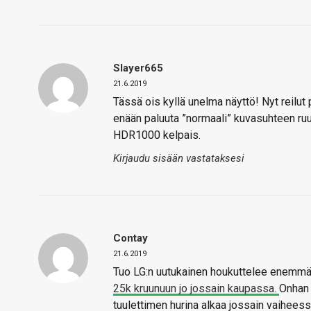
Slayer665
21.6.2019
Tässä ois kyllä unelma näyttö! Nyt reilut
enään paluuta ”normaali” kuvasuhteen ruu
HDR1000 kelpais.
Kirjaudu sisään vastataksesi
Contay
21.6.2019
Tuo LG:n uutukainen houkuttelee enemmän 
25k kruunuun jo jossain kaupassa.
Onhan 
tuulettimen hurina alkaa jossain vaiheess