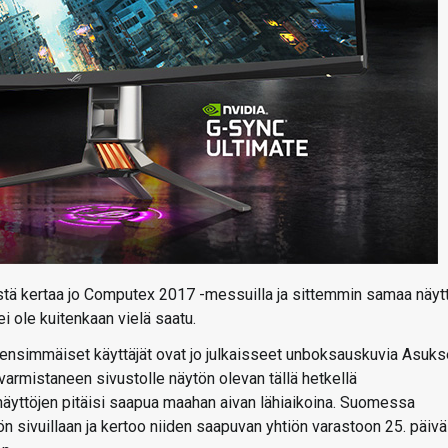
tä kertaa jo Computex 2017 -messuilla ja sittemmin samaa näyt
ei ole kuitenkaan vielä saatu.
sa ensimmäiset käyttäjät ovat jo julkaisseet unboksauskuvia Asuk
armistaneen sivustolle näytön olevan tällä hetkellä
 näyttöjen pitäisi saapua maahan aivan lähiaikoina. Suomessa
n sivuillaan ja kertoo niiden saapuvan yhtiön varastoon 25. päivä