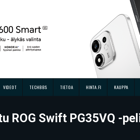
VIDEOT
TECHBBS
TIETOA
HINTA.FI
KAUPPA
tu ROG Swift PG35VQ -peli