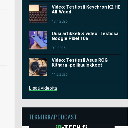
Video: Testissä Keychron K2 HE
All-Wood
13.4.2026
Uusi artikkeli & video: Testissä
Google Pixel 10a
9.3.2026
Video: Testissä Asus ROG
Kithara -pelikuulokkeet
11.2.2026
Lisää videoita
TEKNIIKKAPODCAST