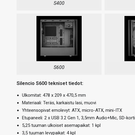
S400
S600
Silencio S600 tekniset tiedot:
Ulkomitat: 478 x 209 x 470,5 mm
Materiaali: Teräs, karkaistu lasi, muovi
Yhteensopivat emolevyt: ATX, micro-ATX, mini-ITX
Etupaneeli: 2 x USB 3.2 Gen 1, 3,5mm Audio+Mic, SD-korti
5,25 tuuman ulkoiset asemapaikat: 1 kpl
3,5 tuuman levypaikat: 4 kpl