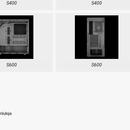
S400
S400
S600
S600
nlukija