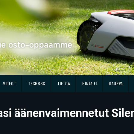
VIDEOT
TECHBBS
TIETOA
HINTA.FI
KAUPPA
asi äänenvaimennetut Sile