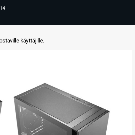
14
taville käyttäjille.