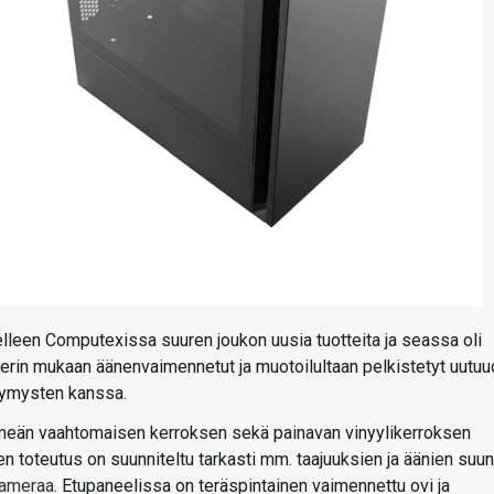
lleen Computexissa suuren joukon uusia tuotteita ja seassa oli
erin mukaan äänenvaimennetut ja muotoilultaan pelkistetyt uutuu
ltymysten kanssa.
hmeän vaahtomaisen kerroksen sekä painavan vinyylikerroksen
toteutus on suunniteltu tarkasti mm. taajuuksien ja äänien suu
kameraa
. Etupaneelissa on teräspintainen vaimennettu ovi ja