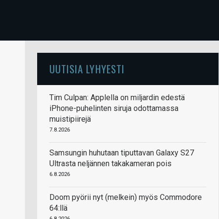
UUTISIA LYHYESTI
Tim Culpan: Applella on miljardin edestä
iPhone-puhelinten siruja odottamassa
muistipiirejä
7.8.2026
Samsungin huhutaan tiputtavan Galaxy S27
Ultrasta neljännen takakameran pois
6.8.2026
Doom pyörii nyt (melkein) myös Commodore
64:llä
6.8.2026