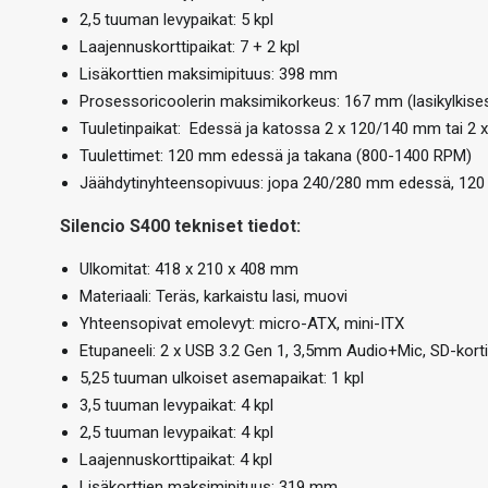
2,5 tuuman levypaikat: 5 kpl
Laajennuskorttipaikat: 7 + 2 kpl
Lisäkorttien maksimipituus: 398 mm
Prosessoricoolerin maksimikorkeus: 167 mm (lasikylkis
Tuuletinpaikat: Edessä ja katossa 2 x 120/140 mm tai 2
Tuulettimet: 120 mm edessä ja takana (800-1400 RPM)
Jäähdytinyhteensopivuus: jopa 240/280 mm edessä, 12
Silencio S400 tekniset tiedot:
Ulkomitat: 418 x 210 x 408 mm
Materiaali: Teräs, karkaistu lasi, muovi
Yhteensopivat emolevyt: micro-ATX, mini-ITX
Etupaneeli: 2 x USB 3.2 Gen 1, 3,5mm Audio+Mic, SD-korti
5,25 tuuman ulkoiset asemapaikat: 1 kpl
3,5 tuuman levypaikat: 4 kpl
2,5 tuuman levypaikat: 4 kpl
Laajennuskorttipaikat: 4 kpl
Lisäkorttien maksimipituus: 319 mm