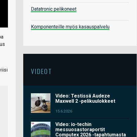
Datatronic pelikoneet
Komponenteille myös kasauspalvelu
pa
uus
VIDEOT
iisi
Video: Testissä Audeze
Maxwell 2 -pelikuulokkeet
15.6.2026
Video: io-techin
messuosastoraportit
Computex 2026 -tapahtumasta