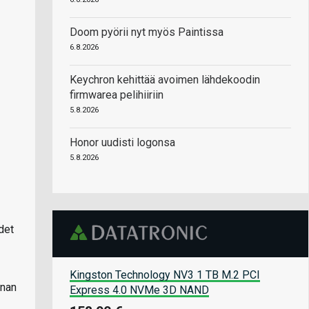
Doom pyörii nyt myös Paintissa
6.8.2026
Keychron kehittää avoimen lähdekoodin
firmwarea pelihiiriin
5.8.2026
Honor uudisti logonsa
5.8.2026
det
Kingston Technology NV3 1 TB M.2 PCI
nnan
Express 4.0 NVMe 3D NAND