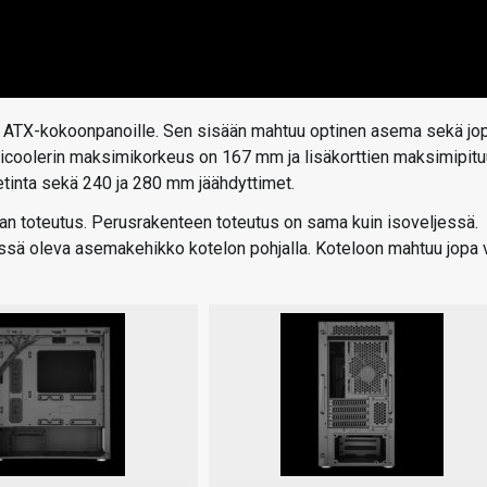
u ATX-kokoonpanoille. Sen sisään mahtuu optinen asema sekä jo
icoolerin maksimikorkeus on 167 mm ja lisäkorttien maksimipit
etinta sekä 240 ja 280 mm jäähdyttimet.
 toteutus. Perusrakenteen toteutus on sama kuin isoveljessä.
issä oleva asemakehikko kotelon pohjalla. Koteloon mahtuu jopa v