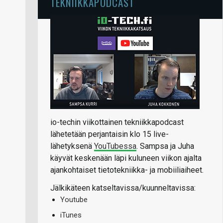
TEKNIIKKAPODCAST
io-techin viikottainen tekniikkapodcast
lähetetään perjantaisin klo 15 live-
lähetyksenä
YouTubessa
. Sampsa ja Juha
käyvät keskenään läpi kuluneen viikon ajalta
ajankohtaiset tietotekniikka- ja mobiiliaiheet.
Jälkikäteen katseltavissa/kuunneltavissa:
Youtube
iTunes