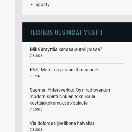
Spotify
TECHBBS UUSIMMAT VIESTIT
Mikä ärsyttää kanssa-autoilijoissa?
7.8.2026
RVS, Motor up ja muut ihmeaineet.
7.8.2026
Suomen Yhteisverkko Oy:n radioverkon
modernisointi Nokian tekniikalla
käyttäjäkokemukset/palaute
7.8.2026
Via dolorosa (pelikone halvalla)
7.8.2026