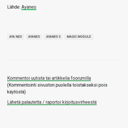
Lähde:
Ayaneo
AYA NEO
AYANEO
AYANEO 3
MAGIC MODULE
Kommentoi uutista tai artikkelia foorumilla
(Kommentointi sivuston puolella toistakseksi pois
käytöstä)
Lähetä palautetta / raportoi kirjoitusvirheestä