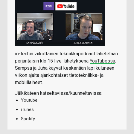
io-techin viikottainen tekniikkapodcast lähetetään
perjantaisin klo 15 live-lähetyksenä
YouTubessa
.
Sampsa ja Juha käyvät keskenään läpi kuluneen
viikon ajalta ajankohtaiset tietotekniikka- ja
mobiiliaiheet.
Jälkikäteen katseltavissa/kuunneltavissa:
Youtube
iTunes
Spotify