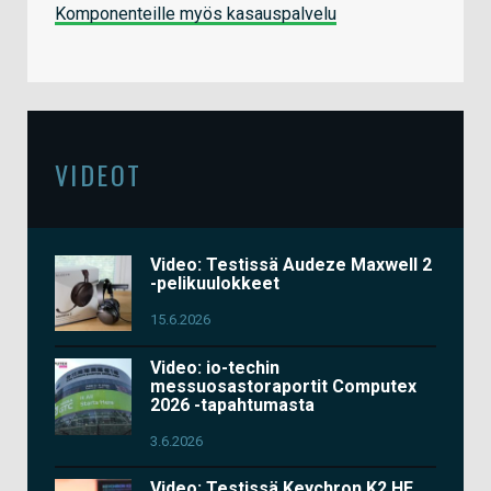
Komponenteille myös kasauspalvelu
VIDEOT
Video: Testissä Audeze Maxwell 2
-pelikuulokkeet
15.6.2026
Video: io-techin
messuosastoraportit Computex
2026 -tapahtumasta
3.6.2026
Video: Testissä Keychron K2 HE