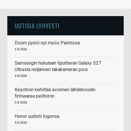
UUTISIA LYHYESTI
Doom pyörii nyt myös Paintissa
6.8.2026
Samsungin huhutaan tiputtavan Galaxy S27
Ultrasta neljännen takakameran pois
6.8.2026
Keychron kehittää avoimen lähdekoodin
firmwarea pelihiiriin
5.8.2026
Honor uudisti logonsa
5.8.2026