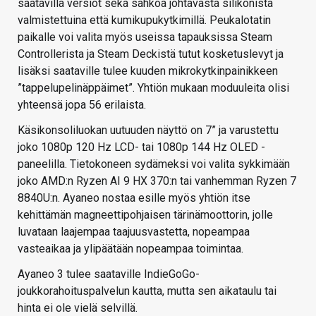
saatavilla versiot sekä sähköä johtavasta silikonista
valmistettuina että kumikupukytkimillä. Peukalotatin
paikalle voi valita myös useissa tapauksissa Steam
Controllerista ja Steam Deckistä tutut kosketuslevyt ja
lisäksi saataville tulee kuuden mikrokytkinpainikkeen
”tappelupelinäppäimet”. Yhtiön mukaan moduuleita olisi
yhteensä jopa 56 erilaista.
Käsikonsoliluokan uutuuden näyttö on 7” ja varustettu
joko 1080p 120 Hz LCD- tai 1080p 144 Hz OLED -
paneelilla. Tietokoneen sydämeksi voi valita sykkimään
joko AMD:n Ryzen AI 9 HX 370:n tai vanhemman Ryzen 7
8840U:n. Ayaneo nostaa esille myös yhtiön itse
kehittämän magneettipohjaisen tärinämoottorin, jolle
luvataan laajempaa taajuusvastetta, nopeampaa
vasteaikaa ja ylipäätään nopeampaa toimintaa.
Ayaneo 3 tulee saataville IndieGoGo-
joukkorahoituspalvelun kautta, mutta sen aikataulu tai
hinta ei ole vielä selvillä.