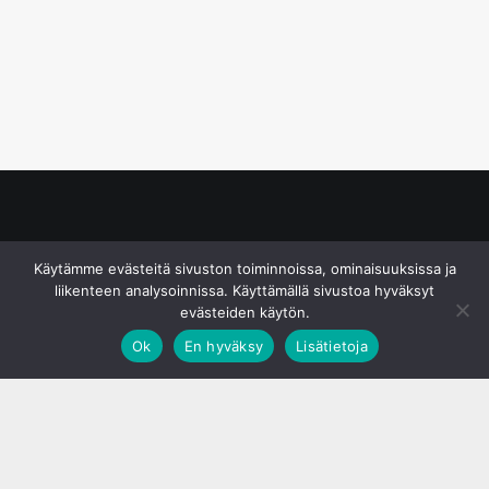
© S&J Media Oy
Käytämme evästeitä sivuston toiminnoissa, ominaisuuksissa ja
liikenteen analysoinnissa. Käyttämällä sivustoa hyväksyt
evästeiden käytön.
Ok
En hyväksy
Lisätietoja
;