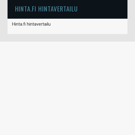
HINTA.FI HINTAVERTAILU
Hinta.fi hintavertailu