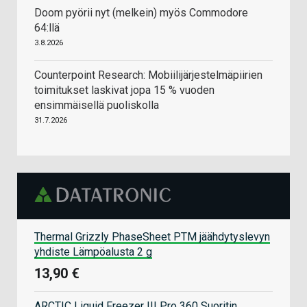
Doom pyörii nyt (melkein) myös Commodore
64:llä
3.8.2026
Counterpoint Research: Mobiilijärjestelmäpiirien
toimitukset laskivat jopa 15 % vuoden
ensimmäisellä puoliskolla
31.7.2026
Thermal Grizzly PhaseSheet PTM jäähdytyslevyn
yhdiste Lämpöalusta 2 g
13,90 €
ARCTIC Liquid Freezer III Pro 360 Suoritin