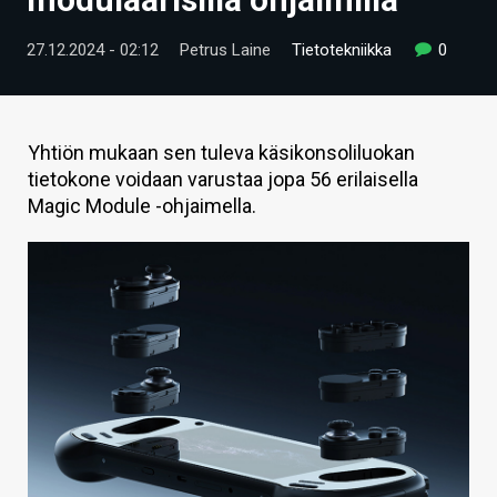
ARTIKKELIT
27.12.2024 - 02:12
Petrus Laine
Tietotekniikka
0
VIDEOT
TECHBBS
Yhtiön mukaan sen tuleva käsikonsoliluokan
TIETOA
tietokone voidaan varustaa jopa 56 erilaisella
Magic Module -ohjaimella.
HINTA.FI
KAUPPA
VAIHDA TEEMA
HAKU