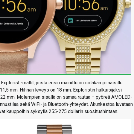
plorist -mallit, joista ensin mainittu on solakampi naisille
11,5 mm. Hihnan leveys on 18 mm. Exploristin halkaisijaksi
n 22 mm. Molempien sisällä on samaa rautaa – pyöreä AMOLED-
lennustilaa sekä WiFi- ja Bluetooth-yhteydet. Akunkestoa luvataan
uvat kauppoihin syksyllä 255-275 dollarin suositushintaan.