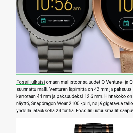
Fossil julkaisi
omaan mallistoonsa uudet Q Venture- ja Q Ex
suunnattu malli. Venturen läpimitta on 42 mm ja paksuus 
kerrotaan 44 mm ja paksuudeksi 12,6 mm. Hihnakoko o
näyttö, Snapdragon Wear 2100 -piiri, neljä gigatavua tal
yhdellä latauksella 24 tuntia. Fossilin uutuusmallit saap