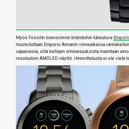
Myös Fossilin lisensoimiin brändeihin lukeutuva
Emporio
muotoilultaan Emporio Armanin viimeaikaisia rannekellom
vajaavaisia, sillä kellojen ominaisuuksista mainitaan a
resoluution AMOLED-näyttö. Hinnoittelusta ei ole vielä t