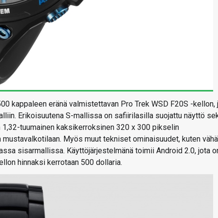
500 kappaleen eränä valmistettavan Pro Trek WSD F20S -kellon, 
in. Erikoisuutena S-mallissa on safiirilasilla suojattu näyttö se
on 1,32-tuumainen kaksikerroksinen 320 x 300 pikselin
n mustavalkotilaan. Myös muut tekniset ominaisuudet, kuten väh
sa sisarmallissa. Käyttöjärjestelmänä toimii Android 2.0, jota o
ellon hinnaksi kerrotaan 500 dollaria.