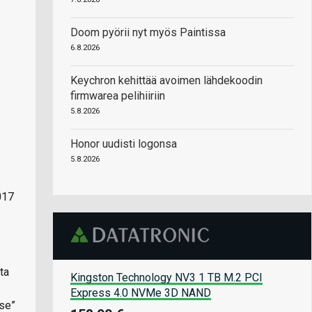
Doom pyörii nyt myös Paintissa
6.8.2026
Keychron kehittää avoimen lähdekoodin
firmwarea pelihiiriin
5.8.2026
Honor uudisti logonsa
5.8.2026
017
ta
Kingston Technology NV3 1 TB M.2 PCI
Express 4.0 NVMe 3D NAND
tse”