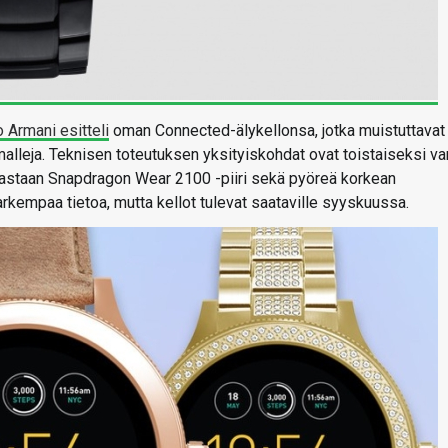
 Armani esitteli
oman Connected-älykellonsa, jotka muistuttavat
alleja. Teknisen toteutuksen yksityiskohdat ovat toistaiseksi va
inoastaan Snapdragon Wear 2100 -piiri sekä pyöreä korkean
arkempaa tietoa, mutta kellot tulevat saataville syyskuussa.