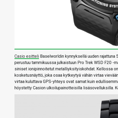
Casio esitteli
Baselworldin kynnyksellä uuden rajattuna 
perustuu tammikuussa julkaistuun Pro Trek WSD F20 -malli
siniset ionipinnoitetut metalliyksityiskohdat. Kellossa 
kosketusnäyttö, joka osaa kytkeytyä vähän virtaa vievää
virtaa kuluttava GPS-yhteys ovat samat kuin edullisemmas
höystetty Casion ulkoilupainotteisilla lisäsovelluksilla. K