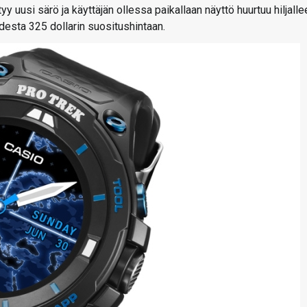
y uusi särö ja käyttäjän ollessa paikallaan näyttö huurtuu hiljalle
desta 325 dollarin suositushintaan.