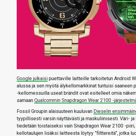
Google julkaisi
puettaville laitteille tarkoitetun Android
alussa ja sen myötä älykellomarkkinat tuntuisi saaneen p
-kellomessuilla useat brändit ovat esitelleet omia näk
samaan
Qualcommin Snapdragon Wear 2100 -järjestelmäp
Fossil Groupin alaisuuteen kuuluvan
Dieselin ensimmäine
tyypillisesti varsin näyttävästi ja maskuliinisesti. Väri- 
tiedetään toistaiseksi vain Snapdragon Wear 2100 -piir
kellotaulujen lisäksi laitteesta löytyy ”filttereitä”, jotka 