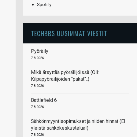
Spotify
TECHBBS UUSIMMAT VIESTIT
Pyöräily
7.8.2026
Mikä ärsyttää pyöräilijöissä (Oli:
Kilpapyöräilijöiden "pakat"..)
7.8.2026
Battlefield 6
7.8.2026
Sähkönmyyntisopimukset ja niiden hinnat (EI
yleistä sähkökeskustelua!)
7.8.2026