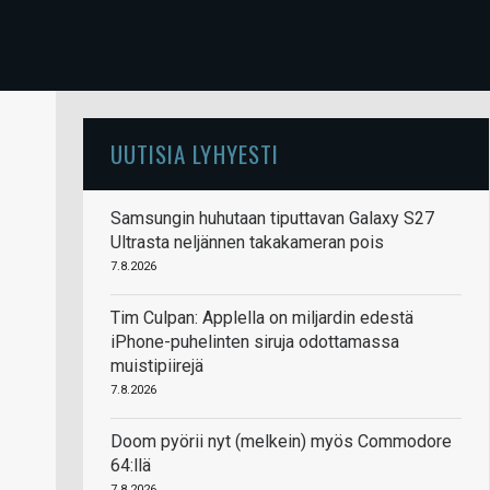
UUTISIA LYHYESTI
Samsungin huhutaan tiputtavan Galaxy S27
Ultrasta neljännen takakameran pois
7.8.2026
Tim Culpan: Applella on miljardin edestä
iPhone-puhelinten siruja odottamassa
muistipiirejä
7.8.2026
Doom pyörii nyt (melkein) myös Commodore
64:llä
7.8.2026