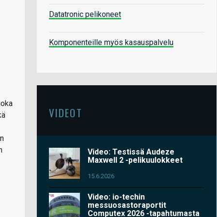
Datatronic pelikoneet
Komponenteille myös kasauspalvelu
joka
VIDEOT
kä
än
n
Video: Testissä Audeze
Maxwell 2 -pelikuulokkeet
15.6.2026
Video: io-techin
messuosastoraportit
Computex 2026 -tapahtumasta