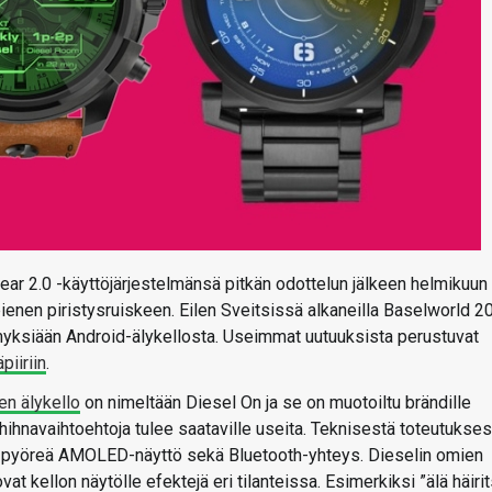
 Wear 2.0 -käyttöjärjestelmänsä pitkän odottelun jälkeen helmikuun
ienen piristysruiskeen. Eilen Sveitsissä alkaneilla Baselworld 2
emyksiään Android-älykellosta. Useimmat uutuuksista perustuvat
iiriin
.
n älykello
on nimeltään Diesel On ja se on muotoiltu brändille
ja hihnavaihtoehtoja tulee saataville useita. Teknisestä toteutukses
i, pyöreä AMOLED-näyttö sekä Bluetooth-yhteys. Dieselin omien
luovat kellon näytölle efektejä eri tilanteissa. Esimerkiksi ”älä häiri