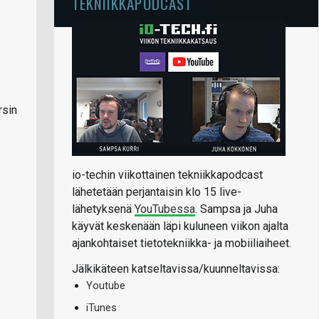
TEKNIIKKAPODCAST
rsin
io-techin viikottainen tekniikkapodcast
lähetetään perjantaisin klo 15 live-
lähetyksenä
YouTubessa
. Sampsa ja Juha
käyvät keskenään läpi kuluneen viikon ajalta
ajankohtaiset tietotekniikka- ja mobiiliaiheet.
Jälkikäteen katseltavissa/kuunneltavissa:
Youtube
iTunes