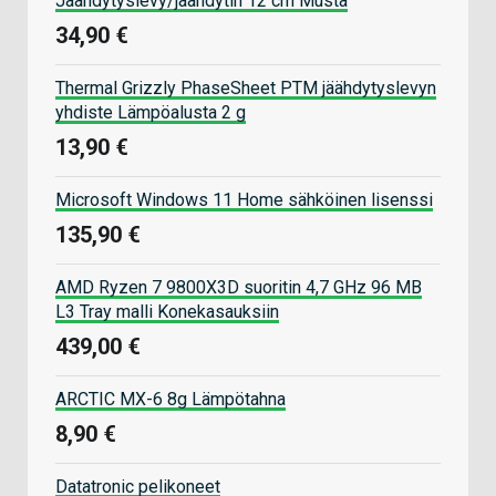
Jäähdytyslevy/jäähdytin 12 cm Musta
34,90 €
Thermal Grizzly PhaseSheet PTM jäähdytyslevyn
yhdiste Lämpöalusta 2 g
13,90 €
Microsoft Windows 11 Home sähköinen lisenssi
135,90 €
AMD Ryzen 7 9800X3D suoritin 4,7 GHz 96 MB
L3 Tray malli Konekasauksiin
439,00 €
ARCTIC MX-6 8g Lämpötahna
8,90 €
Datatronic pelikoneet