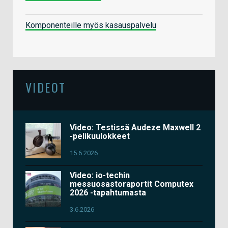
Komponenteille myös kasauspalvelu
VIDEOT
Video: Testissä Audeze Maxwell 2
-pelikuulokkeet
15.6.2026
Video: io-techin
messuosastoraportit Computex
2026 -tapahtumasta
3.6.2026