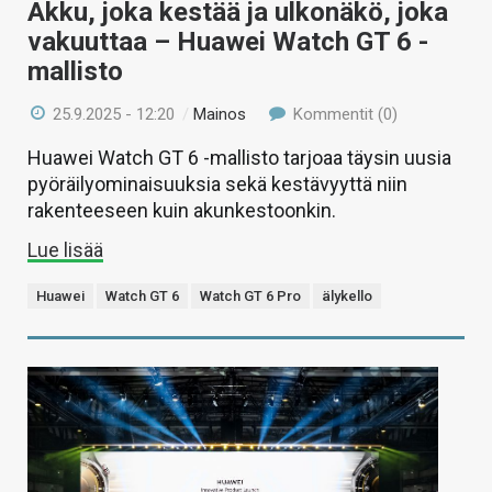
Akku, joka kestää ja ulkonäkö, joka
vakuuttaa – Huawei Watch GT 6 -
mallisto
25.9.2025 - 12:20
/
Mainos
Kommentit (0)
Huawei Watch GT 6 -mallisto tarjoaa täysin uusia
pyöräilyominaisuuksia sekä kestävyyttä niin
rakenteeseen kuin akunkestoonkin.
Lue lisää
Huawei
Watch GT 6
Watch GT 6 Pro
älykello