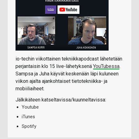
io-techin viikottainen tekniikkapodcast lähetetään
perjantaisin klo 15 live-lähetyksenä
YouTubessa
.
Sampsa ja Juha käyvät keskenään läpi kuluneen
viikon ajalta ajankohtaiset tietotekniikka- ja
mobiiliaiheet.
Jälkikäteen katseltavissa/kuunneltavissa:
Youtube
iTunes
Spotify