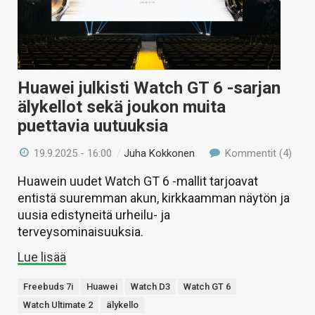
Huawei julkisti Watch GT 6 -sarjan
älykellot sekä joukon muita
puettavia uutuuksia
19.9.2025 - 16:00
/
Juha Kokkonen
Kommentit (4)
Huawein uudet Watch GT 6 -mallit tarjoavat
entistä suuremman akun, kirkkaamman näytön ja
uusia edistyneitä urheilu- ja
terveysominaisuuksia.
Lue lisää
Freebuds 7i
Huawei
Watch D3
Watch GT 6
Watch Ultimate 2
älykello