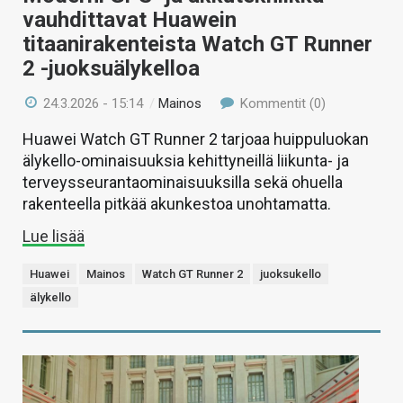
vauhdittavat Huawein
titaanirakenteista Watch GT Runner
2 -juoksuälykelloa
24.3.2026 - 15:14
/
Mainos
Kommentit (0)
Huawei Watch GT Runner 2 tarjoaa huippuluokan
älykello-ominaisuuksia kehittyneillä liikunta- ja
terveysseurantaominaisuuksilla sekä ohuella
rakenteella pitkää akunkestoa unohtamatta.
Lue lisää
Huawei
Mainos
Watch GT Runner 2
juoksukello
älykello