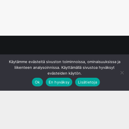
© S&J Media Oy
Käytämme evästeitä sivuston toiminnoissa, ominaisuuksissa ja
liikenteen analysoinnissa. Käyttämällä sivustoa hyväksyt
evästeiden käytön.
Ok
En hyväksy
Lisätietoja
;