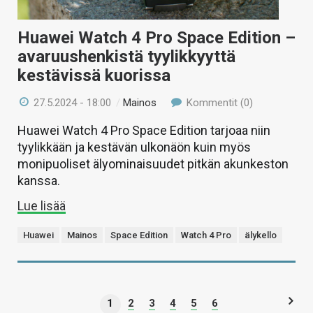
Huawei Watch 4 Pro Space Edition –
avaruushenkistä tyylikkyyttä
kestävissä kuorissa
27.5.2024 - 18:00
/
Mainos
Kommentit (0)
Huawei Watch 4 Pro Space Edition tarjoaa niin
tyylikkään ja kestävän ulkonäön kuin myös
monipuoliset älyominaisuudet pitkän akunkeston
kanssa.
Lue lisää
Huawei
Mainos
Space Edition
Watch 4 Pro
älykello
1
2
3
4
5
6