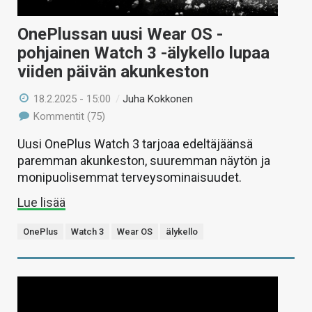
OnePlussan uusi Wear OS -
pohjainen Watch 3 -älykello lupaa
viiden päivän akunkeston
18.2.2025 - 15:00
/
Juha Kokkonen
Kommentit (75)
Uusi OnePlus Watch 3 tarjoaa edeltäjäänsä
paremman akunkeston, suuremman näytön ja
monipuolisemmat terveysominaisuudet.
Lue lisää
OnePlus
Watch 3
Wear OS
älykello