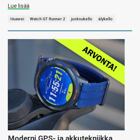
Lue lisää
Huawei
Watch GT Runner 2
juoksukello
älykello
Moderni GPS- ja akkutekniikka