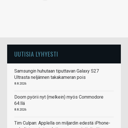
UUTISIA LYHYESTI
Samsungin huhutaan tiputtavan Galaxy S27
Ultrasta neljännen takakameran pois
8.8.2026
Doom pyörii nyt (melkein) myös Commodore
64:llä
8.8.2026
Tim Culpan: Applella on miljardin edestä iPhone-