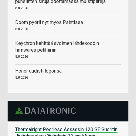
puhelinten siruja odottamassa muistipiirejä
8.8.2026
Doom pyörii nyt myös Paintissa
6.8.2026
Keychron kehittää avoimen lähdekoodin
firmwarea pelihiiriin
5.8.2026
Honor uudisti logonsa
5.8.2026
Thermalright Peerless Assassin 120 SE Suoritin