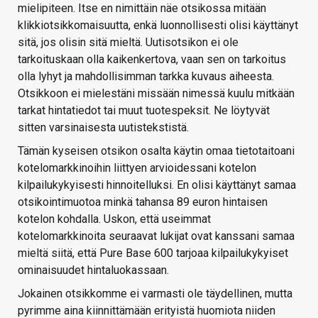
mielipiteen. Itse en nimittäin näe otsikossa mitään
klikkiotsikkomaisuutta, enkä luonnollisesti olisi käyttänyt
sitä, jos olisin sitä mieltä. Uutisotsikon ei ole
tarkoituskaan olla kaikenkertova, vaan sen on tarkoitus
olla lyhyt ja mahdollisimman tarkka kuvaus aiheesta.
Otsikkoon ei mielestäni missään nimessä kuulu mitkään
tarkat hintatiedot tai muut tuotespeksit. Ne löytyvät
sitten varsinaisesta uutistekstistä.
Tämän kyseisen otsikon osalta käytin omaa tietotaitoani
kotelomarkkinoihin liittyen arvioidessani kotelon
kilpailukykyisesti hinnoitelluksi. En olisi käyttänyt samaa
otsikointimuotoa minkä tahansa 89 euron hintaisen
kotelon kohdalla. Uskon, että useimmat
kotelomarkkinoita seuraavat lukijat ovat kanssani samaa
mieltä siitä, että Pure Base 600 tarjoaa kilpailukykyiset
ominaisuudet hintaluokassaan.
Jokainen otsikkomme ei varmasti ole täydellinen, mutta
pyrimme aina kiinnittämään erityistä huomiota niiden