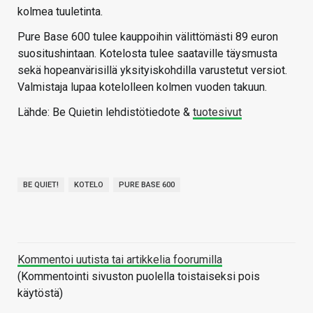
kolmea tuuletinta.
Pure Base 600 tulee kauppoihin välittömästi 89 euron
suositushintaan. Kotelosta tulee saataville täysmusta
sekä hopeanvärisillä yksityiskohdilla varustetut versiot.
Valmistaja lupaa kotelolleen kolmen vuoden takuun.
Lähde: Be Quietin lehdistötiedote &
tuotesivut
BE QUIET!
KOTELO
PURE BASE 600
Kommentoi uutista tai artikkelia foorumilla
(Kommentointi sivuston puolella toistaiseksi pois
käytöstä)