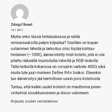
2dogs1bowl
19.1.2017
Mutta onko tässä hintaluokassa ja näillä
ominaisuuksilla paljon kilpailua? Itselläni on kopan
ostaminen lähellä ja tarkoitus olisi löytää kohtuu-
hintainen (~100€), äänieristetty midi-kotelo, jota ei ole
pilattu räikeällä muotoilulla/väreillä ja RGB-ledeillä.
Tällä hetkellä kiikarissa on corsairin carbide 400Q eikä
muita tule juuri mieleen Define R4:n lisäksi. Eteenkin
tuo äänieristys jää harmillisen usein pois koteloista.
Tuntuu, että kaikki uudet kotelot on mauttomia jonne-
viritelmiä sivuikkunoineen ja disco-valoineen.
Kirjaudu sisään vastataksesi