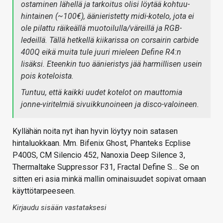
ostaminen lähellä ja tarkoitus olisi löytää kohtuu-
hintainen (~100€), äänieristetty midi-kotelo, jota ei
ole pilattu räikeällä muotoilulla/väreillä ja RGB-
ledeillä. Tällä hetkellä kiikarissa on corsairin carbide
400Q eikä muita tule juuri mieleen Define R4:n
lisäksi. Eteenkin tuo äänieristys jää harmillisen usein
pois koteloista.
Tuntuu, että kaikki uudet kotelot on mauttomia
jonne-viritelmiä sivuikkunoineen ja disco-valoineen.
Kyllähän noita nyt ihan hyvin löytyy noin satasen
hintaluokkaan. Mm. Bifenix Ghost, Phanteks Ecplise
P400S, CM Silencio 452, Nanoxia Deep Silence 3,
Thermaltake Suppressor F31, Fractal Define S… Se on
sitten eri asia minkä mallin ominaisuudet sopivat omaan
käyttötarpeeseen.
Kirjaudu sisään vastataksesi