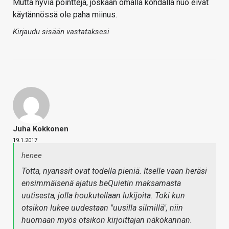
Mutta hyviä pointteja, joskaan omalla kohdalla nuo eivät
käytännössä ole paha miinus.
Kirjaudu sisään vastataksesi
Juha Kokkonen
19.1.2017
henee
Totta, nyanssit ovat todella pieniä. Itselle vaan heräsi
ensimmäisenä ajatus beQuietin maksamasta
uutisesta, jolla houkutellaan lukijoita. Toki kun
otsikon lukee uudestaan "uusilla silmillä", niin
huomaan myös otsikon kirjoittajan näkökannan.