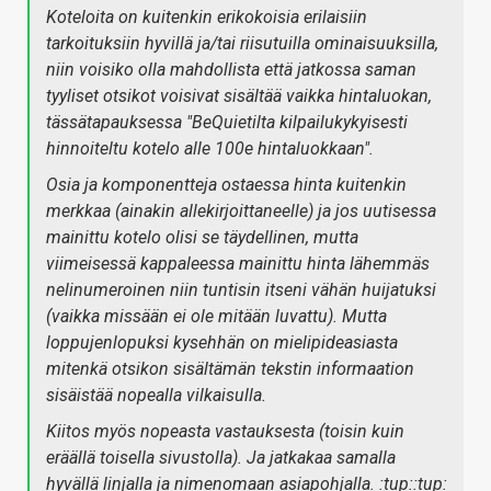
Koteloita on kuitenkin erikokoisia erilaisiin
tarkoituksiin hyvillä ja/tai riisutuilla ominaisuuksilla,
niin voisiko olla mahdollista että jatkossa saman
tyyliset otsikot voisivat sisältää vaikka hintaluokan,
tässätapauksessa "BeQuietilta kilpailukykyisesti
hinnoiteltu kotelo alle 100e hintaluokkaan".
Osia ja komponentteja ostaessa hinta kuitenkin
merkkaa (ainakin allekirjoittaneelle) ja jos uutisessa
mainittu kotelo olisi se täydellinen, mutta
viimeisessä kappaleessa mainittu hinta lähemmäs
nelinumeroinen niin tuntisin itseni vähän huijatuksi
(vaikka missään ei ole mitään luvattu). Mutta
loppujenlopuksi kysehhän on mielipideasiasta
mitenkä otsikon sisältämän tekstin informaation
sisäistää nopealla vilkaisulla.
Kiitos myös nopeasta vastauksesta (toisin kuin
eräällä toisella sivustolla). Ja jatkakaa samalla
hyvällä linjalla ja nimenomaan asiapohjalla. :tup::tup: