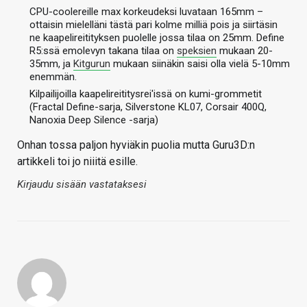
CPU-coolereille max korkeudeksi luvataan 165mm –
ottaisin mielelläni tästä pari kolme milliä pois ja siirtäsin
ne kaapelireitityksen puolelle jossa tilaa on 25mm. Define
R5:ssä emolevyn takana tilaa on
speksien
mukaan 20-
35mm, ja
Kitgurun
mukaan siinäkin saisi olla vielä 5-10mm
enemmän.
Kilpailijoilla kaapelireititysrei'issä on kumi-grommetit
(Fractal Define-sarja, Silverstone KL07, Corsair 400Q,
Nanoxia Deep Silence -sarja)
Onhan tossa paljon hyviäkin puolia mutta Guru3D:n
artikkeli toi jo niiitä esille.
Kirjaudu sisään vastataksesi