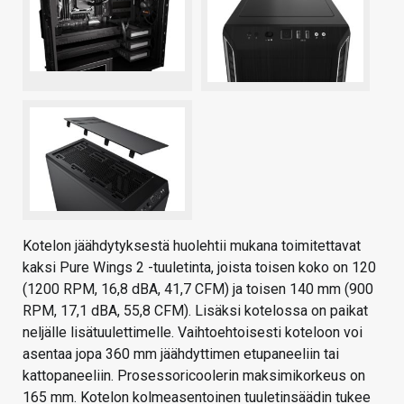
Kotelon jäähdytyksestä huolehtii mukana toimitettavat
kaksi Pure Wings 2 -tuuletinta, joista toisen koko on 120
(1200 RPM, 16,8 dBA, 41,7 CFM) ja toisen 140 mm (900
RPM, 17,1 dBA, 55,8 CFM). Lisäksi kotelossa on paikat
neljälle lisätuulettimelle. Vaihtoehtoisesti koteloon voi
asentaa jopa 360 mm jäähdyttimen etupaneeliin tai
kattopaneeliin. Prosessoricoolerin maksimikorkeus on
165 mm. Kotelon kolmeasentoinen tuuletinsäädin tukee