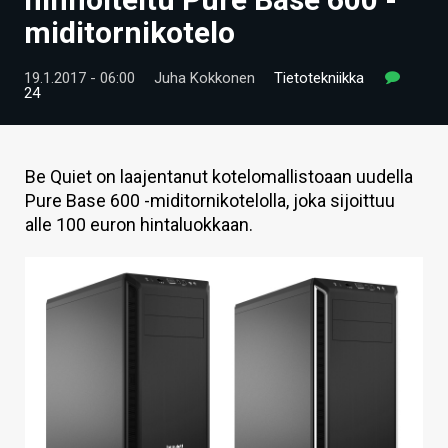
ARTIKKELIT
miditornikotelo
VIDEOT
19.1.2017 - 06:00
Juha Kokkonen
Tietotekniikka
24
TECHBBS
TIETOA
Be Quiet on laajentanut kotelomallistoaan uudella
HINTA.FI
Pure Base 600 -miditornikotelolla, joka sijoittuu
alle 100 euron hintaluokkaan.
KAUPPA
VAIHDA TEEMA
HAKU