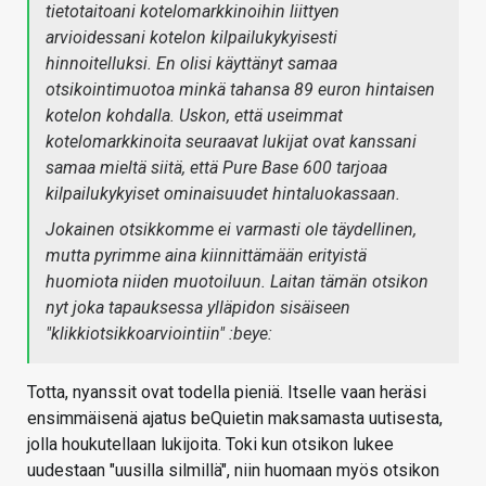
tietotaitoani kotelomarkkinoihin liittyen
arvioidessani kotelon kilpailukykyisesti
hinnoitelluksi. En olisi käyttänyt samaa
otsikointimuotoa minkä tahansa 89 euron hintaisen
kotelon kohdalla. Uskon, että useimmat
kotelomarkkinoita seuraavat lukijat ovat kanssani
samaa mieltä siitä, että Pure Base 600 tarjoaa
kilpailukykyiset ominaisuudet hintaluokassaan.
Jokainen otsikkomme ei varmasti ole täydellinen,
mutta pyrimme aina kiinnittämään erityistä
huomiota niiden muotoiluun. Laitan tämän otsikon
nyt joka tapauksessa ylläpidon sisäiseen
"klikkiotsikkoarviointiin" :beye:
Totta, nyanssit ovat todella pieniä. Itselle vaan heräsi
ensimmäisenä ajatus beQuietin maksamasta uutisesta,
jolla houkutellaan lukijoita. Toki kun otsikon lukee
uudestaan "uusilla silmillä", niin huomaan myös otsikon