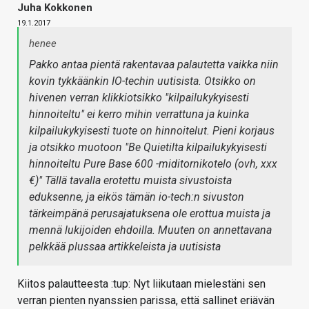
Juha Kokkonen
19.1.2017
henee
Pakko antaa pientä rakentavaa palautetta vaikka niin
kovin tykkäänkin IO-techin uutisista. Otsikko on
hivenen verran klikkiotsikko "kilpailukykyisesti
hinnoiteltu" ei kerro mihin verrattuna ja kuinka
kilpailukykyisesti tuote on hinnoitelut. Pieni korjaus
ja otsikko muotoon "Be Quietilta kilpailukykyisesti
hinnoiteltu Pure Base 600 -miditornikotelo (ovh, xxx
€)" Tällä tavalla erotettu muista sivustoista
eduksenne, ja eikös tämän io-tech:n sivuston
tärkeimpänä perusajatuksena ole erottua muista ja
mennä lukijoiden ehdoilla. Muuten on annettavana
pelkkää plussaa artikkeleista ja uutisista
Kiitos palautteesta :tup: Nyt liikutaan mielestäni sen
verran pienten nyanssien parissa, että sallinet eriävän