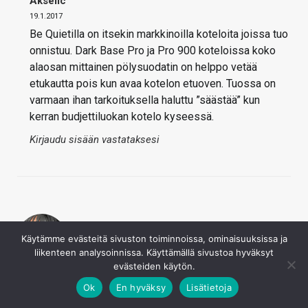
Akselic
19.1.2017
Be Quietilla on itsekin markkinoilla koteloita joissa tuo
onnistuu. Dark Base Pro ja Pro 900 koteloissa koko
alaosan mittainen pölysuodatin on helppo vetää
etukautta pois kun avaa kotelon etuoven. Tuossa on
varmaan ihan tarkoituksella haluttu ”säästää” kun
kerran budjettiluokan kotelo kyseessä.
Kirjaudu sisään vastataksesi
Käytämme evästeitä sivuston toiminnoissa, ominaisuuksissa ja
liikenteen analysoinnissa. Käyttämällä sivustoa hyväksyt
evästeiden käytön.
9700 Pro
19.1.2017
Ok
En hyväksy
Lisätietoja
Lunatric