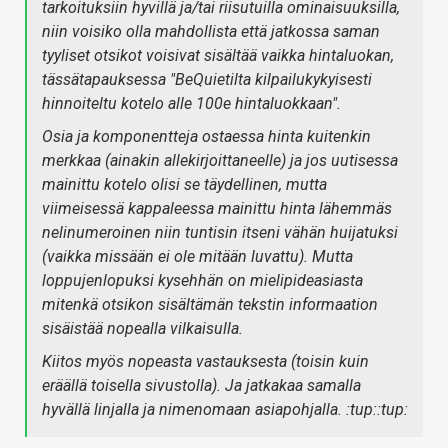
tarkoituksiin hyvillä ja/tai riisutuilla ominaisuuksilla,
niin voisiko olla mahdollista että jatkossa saman
tyyliset otsikot voisivat sisältää vaikka hintaluokan,
tässätapauksessa "BeQuietilta kilpailukykyisesti
hinnoiteltu kotelo alle 100e hintaluokkaan".
Osia ja komponentteja ostaessa hinta kuitenkin
merkkaa (ainakin allekirjoittaneelle) ja jos uutisessa
mainittu kotelo olisi se täydellinen, mutta
viimeisessä kappaleessa mainittu hinta lähemmäs
nelinumeroinen niin tuntisin itseni vähän huijatuksi
(vaikka missään ei ole mitään luvattu). Mutta
loppujenlopuksi kysehhän on mielipideasiasta
mitenkä otsikon sisältämän tekstin informaation
sisäistää nopealla vilkaisulla.
Kiitos myös nopeasta vastauksesta (toisin kuin
eräällä toisella sivustolla). Ja jatkakaa samalla
hyvällä linjalla ja nimenomaan asiapohjalla. :tup::tup: