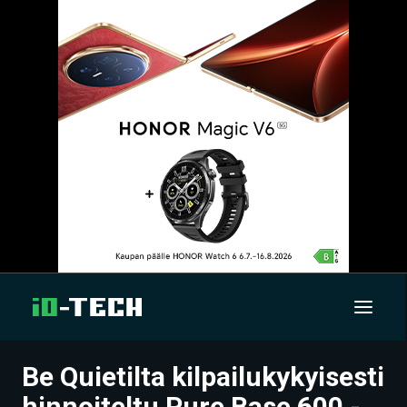
Be Quietilta kilpailukykyisesti
UUTISET
hinnoiteltu Pure Base 600 -