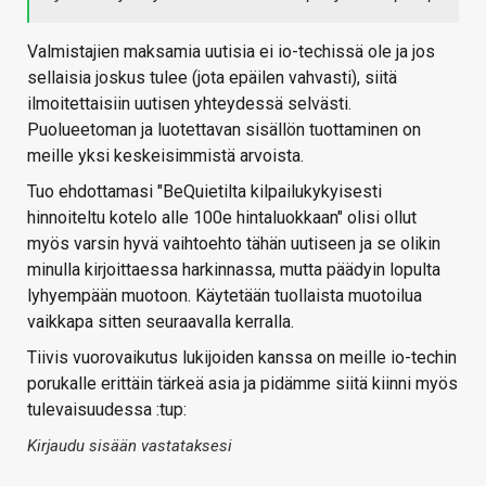
Valmistajien maksamia uutisia ei io-techissä ole ja jos
sellaisia joskus tulee (jota epäilen vahvasti), siitä
ilmoitettaisiin uutisen yhteydessä selvästi.
Puolueetoman ja luotettavan sisällön tuottaminen on
meille yksi keskeisimmistä arvoista.
Tuo ehdottamasi "BeQuietilta kilpailukykyisesti
hinnoiteltu kotelo alle 100e hintaluokkaan" olisi ollut
myös varsin hyvä vaihtoehto tähän uutiseen ja se olikin
minulla kirjoittaessa harkinnassa, mutta päädyin lopulta
lyhyempään muotoon. Käytetään tuollaista muotoilua
vaikkapa sitten seuraavalla kerralla.
Tiivis vuorovaikutus lukijoiden kanssa on meille io-techin
porukalle erittäin tärkeä asia ja pidämme siitä kiinni myös
tulevaisuudessa :tup:
Kirjaudu sisään vastataksesi