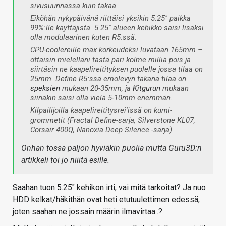
sivusuunnassa kuin takaa.
Eiköhän nykypäivänä riittäisi yksikin 5.25" paikka
99%:lle käyttäjistä.
5.25" alueen kehikko saisi lisäksi
olla modulaarinen kuten R5:ssä.
CPU-coolereille max korkeudeksi luvataan 165mm –
ottaisin mielelläni tästä pari kolme milliä pois ja
siirtäsin ne kaapelireitityksen puolelle jossa tilaa on
25mm. Define R5:ssä emolevyn takana tilaa on
speksien
mukaan 20-35mm, ja
Kitgurun
mukaan
siinäkin saisi olla vielä 5-10mm enemmän.
Kilpailijoilla kaapelireititysrei'issä on kumi-
grommetit (Fractal Define-sarja, Silverstone KL07,
Corsair 400Q, Nanoxia Deep Silence -sarja)
Onhan tossa paljon hyviäkin puolia mutta Guru3D:n
artikkeli toi jo niiitä esille.
Saahan tuon 5.25" kehikon irti, vai mitä tarkoitat? Ja nuo
HDD kelkat/häkithän ovat heti etutuulettimen edessä,
joten saahan ne jossain määrin ilmavirtaa..?