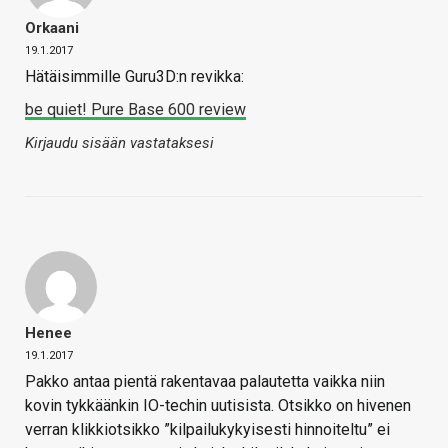
Orkaani
19.1.2017
Hätäisimmille Guru3D:n revikka:
be quiet! Pure Base 600 review
Kirjaudu sisään vastataksesi
Henee
19.1.2017
Pakko antaa pientä rakentavaa palautetta vaikka niin
kovin tykkäänkin IO-techin uutisista. Otsikko on hivenen
verran klikkiotsikko ”kilpailukykyisesti hinnoiteltu” ei