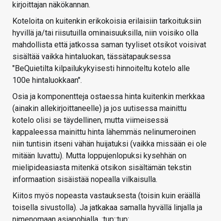
kirjoittajan näkökannan.
Koteloita on kuitenkin erikokoisia erilaisiin tarkoituksiin
hyvillä ja/tai riisutuilla ominaisuuksilla, niin voisiko olla
mahdollista että jatkossa saman tyyliset otsikot voisivat
sisältää vaikka hintaluokan, tässätapauksessa
"BeQuietilta kilpailukykyisesti hinnoiteltu kotelo alle
100e hintaluokkaan".
Osia ja komponentteja ostaessa hinta kuitenkin merkkaa
(ainakin allekirjoittaneelle) ja jos uutisessa mainittu
kotelo olisi se täydellinen, mutta viimeisessä
kappaleessa mainittu hinta lähemmäs nelinumeroinen
niin tuntisin itseni vähän huijatuksi (vaikka missään ei ole
mitään luvattu). Mutta loppujenlopuksi kysehhän on
mielipideasiasta mitenkä otsikon sisältämän tekstin
informaation sisäistää nopealla vilkaisulla.
Kiitos myös nopeasta vastauksesta (toisin kuin eräällä
toisella sivustolla). Ja jatkakaa samalla hyvällä linjalla ja
nimenomaan asiapohjalla. :tup::tup: