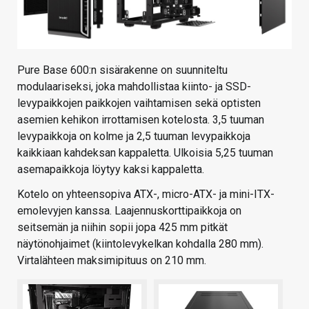
Pure Base 600:n sisärakenne on suunniteltu
modulaariseksi, joka mahdollistaa kiinto- ja SSD-
levypaikkojen paikkojen vaihtamisen sekä optisten
asemien kehikon irrottamisen kotelosta. 3,5 tuuman
levypaikkoja on kolme ja 2,5 tuuman levypaikkoja
kaikkiaan kahdeksan kappaletta. Ulkoisia 5,25 tuuman
asemapaikkoja löytyy kaksi kappaletta.
Kotelo on yhteensopiva ATX-, micro-ATX- ja mini-ITX-
emolevyjen kanssa. Laajennuskorttipaikkoja on
seitsemän ja niihin sopii jopa 425 mm pitkät
näytönohjaimet (kiintolevykelkan kohdalla 280 mm).
Virtalähteen maksimipituus on 210 mm.