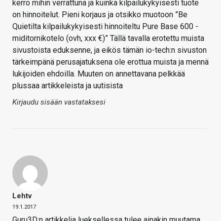
kerro mihin verrattuna ja kuinka kilpailukykyisesti tuote
on hinnoitelut. Pieni korjaus ja otsikko muotoon ”Be
Quietilta kilpailukykyisesti hinnoiteltu Pure Base 600 -
miditornikotelo (ovh, xxx €)” Tällä tavalla erotettu muista
sivustoista eduksenne, ja eikös tämän io-tech:n sivuston
tärkeimpänä perusajatuksena ole erottua muista ja mennä
lukijoiden ehdoilla. Muuten on annettavana pelkkää
plussaa artikkeleista ja uutisista
Kirjaudu sisään vastataksesi
Lehtv
19.1.2017
Guru3D:n artikkelia lueksellessa tulee ainakin muutama