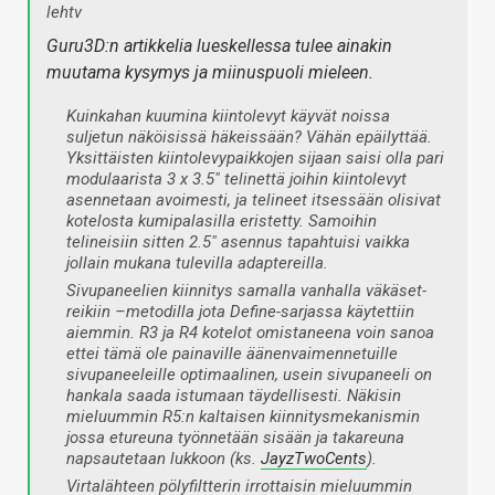
lehtv
Guru3D:n artikkelia lueskellessa tulee ainakin
muutama kysymys ja miinuspuoli mieleen.
K
uinkahan kuumina kiintolevyt käyvät noissa
suljetun näköisissä häkeissään? Vähän epäilyttää.
Yksittäisten kiintolevypaikkojen sijaan saisi olla pari
modulaarista 3 x 3.5" telinettä joihin kiintolevyt
asennetaan avoimesti, ja telineet itsessään olisivat
kotelosta kumipalasilla eristetty. Samoihin
telineisiin sitten 2.5" asennus tapahtuisi vaikka
jollain mukana tulevilla adaptereilla.
Sivupaneelien kiinnitys samalla vanhalla väkäset-
reikiin –
metodilla jota Define-sarjassa käytettiin
aiemmin. R3 ja R4 kotelot omistaneena voin sanoa
ettei tämä ole painaville äänenvaimennetuille
sivupaneeleille optimaalinen, usein sivupaneeli on
hankala saada istumaan täydellisesti. Näkisin
mieluummin R5:n kaltaisen kiinnitysmekanismin
jossa etureuna työnnetään sisään ja takareuna
napsautetaan lukkoon (ks.
JayzTwoCents
).
Virtalähteen pölyfiltterin irrottaisin mieluummin