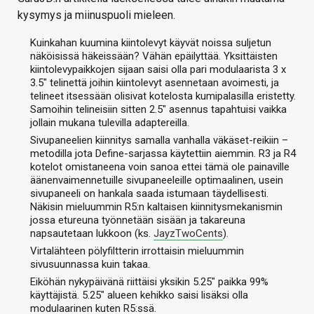
kysymys ja miinuspuoli mieleen.
K
uinkahan kuumina kiintolevyt käyvät noissa suljetun
näköisissä häkeissään? Vähän epäilyttää. Yksittäisten
kiintolevypaikkojen sijaan saisi olla pari modulaarista 3 x
3.5" telinettä joihin kiintolevyt asennetaan avoimesti, ja
telineet itsessään olisivat kotelosta kumipalasilla eristetty.
Samoihin telineisiin sitten 2.5" asennus tapahtuisi vaikka
jollain mukana tulevilla adaptereilla.
Sivupaneelien kiinnitys samalla vanhalla väkäset-reikiin –
metodilla jota Define-sarjassa käytettiin aiemmin. R3 ja R4
kotelot omistaneena voin sanoa ettei tämä ole painaville
äänenvaimennetuille sivupaneeleille optimaalinen, usein
sivupaneeli on hankala saada istumaan täydellisesti.
Näkisin mieluummin R5:n kaltaisen kiinnitysmekanismin
jossa etureuna työnnetään sisään ja takareuna
napsautetaan lukkoon (ks.
JayzTwoCents
).
Virtalähteen pölyfiltterin irrottaisin mieluummin
sivusuunnassa kuin takaa.
Eiköhän nykypäivänä riittäisi yksikin 5.25" paikka 99%
käyttäjistä.
5.25" alueen kehikko saisi lisäksi olla
modulaarinen kuten R5:ssä.