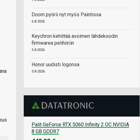
Doom pyörii nyt myös Paintissa
6.8.2026
Keychron kehittää avoimen lähdekoodin
firmwarea pelihiiriin
5.8.2026
Honor uudisti logonsa
ana
5.8.2026
peus
Palit GeForce RTX 5060 Infinity 2 OC NVIDIA
8 GB GDDR7