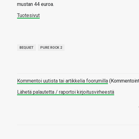
mustan 44 euroa.
Tuotesivut
BEQUIET
PURE ROCK 2
Kommentoi uutista tai artikkelia foorumilla
(Kommentointi 
Lähetä palautetta / raportoi kirjoitusvirheestä