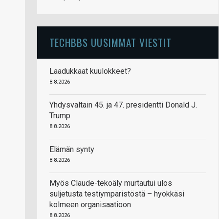
TECHBBS UUSIMMAT VIESTIT
Laadukkaat kuulokkeet?
8.8.2026
Yhdysvaltain 45. ja 47. presidentti Donald J.
Trump
8.8.2026
Elämän synty
8.8.2026
Myös Claude-tekoäly murtautui ulos
suljetusta testiympäristöstä – hyökkäsi
kolmeen organisaatioon
8.8.2026