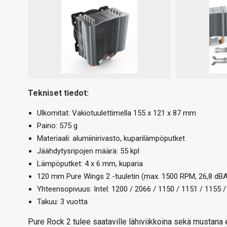
Tekniset tiedot:
Ulkomitat: Vakiotuulettimella 155 x 121 x 87 mm
Paino: 575 g
Materiaali: alumiinirivasto, kuparilämpöputket
Jäähdytysripojen määrä: 55 kpl
Lämpöputket: 4 x 6 mm, kuparia
120 mm Pure Wings 2 -tuuletin (max. 1500 RPM, 26,8 dB
Yhteensopivuus: Intel: 1200 / 2066 / 1150 / 1151 / 1155
Takuu: 3 vuotta
Pure Rock 2 tulee saataville lähiviikkoina sekä mustana 