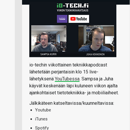
io-techin viikottainen tekniikkapodcast
lähetetään perjantaisin klo 15 live-
lähetyksenä
YouTubessa
. Sampsa ja Juha
käyvät keskenään läpi kuluneen viikon ajalta
ajankohtaiset tietotekniikka- ja mobiiliaiheet.
Jälkikäteen katseltavissa/kuunneltavissa:
Youtube
iTunes
Spotify