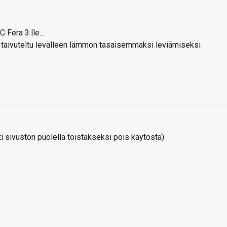
PC Fera 3:lle…
et taivuteltu levälleen lämmön tasaisemmaksi leviämiseksi
 sivuston puolella toistakseksi pois käytöstä)