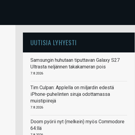
UUTISIA LYHYESTI
Samsungin huhutaan tiputtavan Galaxy S27
Ultrasta neljännen takakameran pois
7.8.2026
Tim Culpan: Applella on miljardin edestä
iPhone-puhelinten siruja odottamassa
muistipiirejä
7.8.2026
Doom pyörii nyt (melkein) myös Commodore
64:llä
7.8.2026