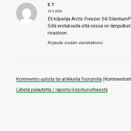
E.T
29.4.2020
Eli kilpailija Arctic Freezer 34/Silentium
Sillä erotuksella että niissä on lämputk
rivastoon.
Kirjaudu sisään vastataksesi
Kommentoi uutista tai artikkelia foorumilla
(Kommentointi
Lähetä palautetta / raportoi kirjoitusvirheestä