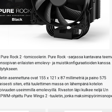
 Pure Rock 2 -tornicoolerin. Pure Rock -sarjassa kantavana teem
nsopivan erilaisten emolevy- ja muistikonfiguraatioiden kanssa.
hdytykseen.
letin asennettuna ovat 155 x 121 x 87 millimetriä ja paino 575
eisesti siten, että tuulettimen massa on lähempänä kotelon
vuuden useimmilla emolevyillä. Rivaston läpi kulkee neljä U:n
n PWM-ohjattu Pure Wings 2 -tuuletin, jonka maksimipyörimisno