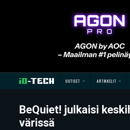
UUTISET
ARTIKKELIT
BeQuiet! julkaisi kesk
värissä