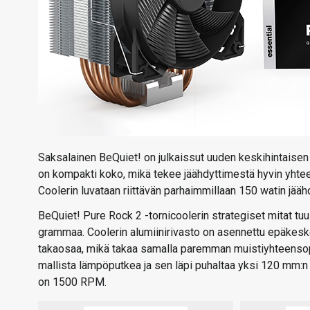
Saksalainen BeQuiet! on julkaissut uuden keskihintaisen
on kompakti koko, mikä tekee jäähdyttimestä hyvin yhtee
Coolerin luvataan riittävän parhaimmillaan 150 watin jää
BeQuiet! Pure Rock 2 -tornicoolerin strategiset mitat tuu
grammaa. Coolerin alumiinirivasto on asennettu epäkesk
takaosaa, mikä takaa samalla paremman muistiyhteensopi
mallista lämpöputkea ja sen läpi puhaltaa yksi 120 mm:
on 1500 RPM.