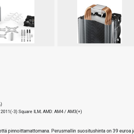
A)
 / 2011(-3) Square ILM; AMD: AM4 / AM3(+)
että pinnoittamattomana. Perusmallin suositushinta on 39 euroa j