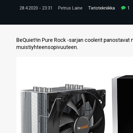
28.4.2020 - 23:31
Petrus Laine
Tietotekniikka
1
BeQuiet!in Pure Rock -sarjan coolerit panostava
muistiyhteensopivuuteen.