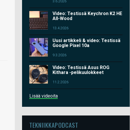
3.6.2026
Video: Testissä Keychron K2 HE
All-Wood
13.4.2026
Uusi artikkeli & video: Testissä
Google Pixel 10a
9.3.2026
Video: Testissä Asus ROG
Kithara -pelikuulokkeet
11.2.2026
Lisää videoita
TEKNIIKKAPODCAST